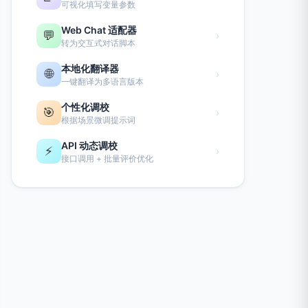
可视化填写变量参数
Web Chat 适配器
💬
›
转为交互式对话脚本
本地化翻译器
🌐
›
一键翻译为多语言版本
个性化调校
🎯
›
根据场景微调提示词
API 动态调校
⚡
›
接口调用 + 批量评价优化