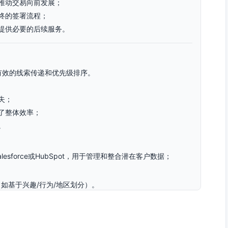
推动交易向前发展；
终的签署流程；
提供必要的后续服务。
有效的线索传递和优先级排序。
失；
了整体效率；
。
alesforce或HubSpot，用于管理和整合潜在客户数据；
如基于兴趣/行为/地区划分）。
经理；
以便检讨和调整线索优先级标准。