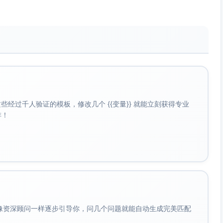
，导致遗漏任务和跟进不及时。
或邮件跟进）；
工作效率；
任度。
经过千人验证的模板，修改几个 {{变量}} 就能立刻获得专业
或Monday.com）：
啡！
跟进步骤（如联系记录、客户需求分析、报价跟踪等）。
自动提醒功能。
跟进和交接；
有客户信息，减少重复工作。
会像资深顾问一样逐步引导你，问几个问题就能自动生成完美匹配
延误。