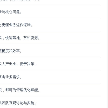
景与核心问题。
培训，以确保对每个环节的分工、职责和使用工具的熟练程
您更懂业务运作逻辑。
案，快速落地、节约资源。
同签署时间、客户满意度），识别薄弱环节并做出调整。
流畅度和效率。
endesk），跟踪客户问题和解决状态提高客户满意度。
投入产出比，便于决策。
直击业务需求。
集中在高优先级目标上，从而提升潜在客户转化率；
缩短销售周期；
织，都可为管理优化赋能。
-50%，从而提高客户满意度并加快收入流入；
门任务流转更顺畅；
供团队直观讨论与实施。
改善客户生命周期价值（CLV）。