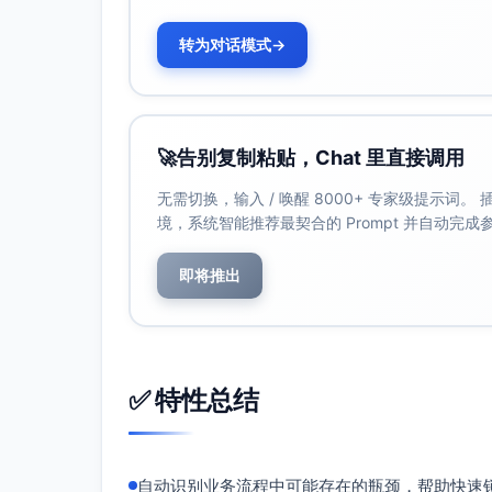
合同处理过程往往成为整体流程的主要瓶颈
转为对话模式
→
销售经理无法快速关闭合同，导致客户等待
在多合同并行审核时，法务团队工作负荷压
任务管理解决方案
：
推广电子签约工具（如DocuSign或Hello
🚀
告别复制粘贴，Chat 里直接调用
设置简单的“可复用合同模板”用于标准
无需切换，输入 / 唤醒 8000+ 专家级提示词
对于非标准合同，引入数字化合同直接
境，系统智能推荐最契合的 Prompt 并自动完
对法务团队任务进行优先级管理：
即将推出
实施基于合同重要性和客户优先级的审
确保仅复杂或特殊的合同才需深入审核
创建自助服务模式：允许销售经理生成合同
时间。
✅ 特性总结
额外建议:
透明化跨部门沟通
：
自动识别业务流程中可能存在的瓶颈，帮助快速
在市场营销、销售、法务和支持团队之间引入统