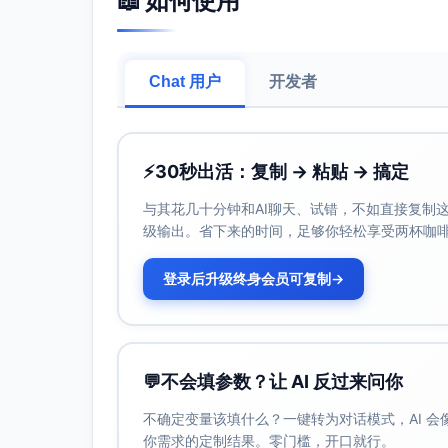
📖 如何使用
瓶颈2:
描述
：销售跟进阶段缺乏系统的任务管理工具
影响
：
Chat 用户
开发者
销售经理可能遗漏关键的沟通节点（如电话
多线索并行处理较为混乱，降低销售经理的
客户体验受到影响，从而降低了转化率和信
⚡
30秒出活：复制 → 粘贴 → 搞定
任务管理解决方案
：
与其花几十分钟和AI聊天、试错，不如直接复制这些
使用专门的任务管理工具（如Trello、Asana
级输出。省下来的时间，足够你轻松享受两杯咖
创建一个标准化的任务模板，包括所有
分配明确的责任人和截止日期，并启用
登录后升级终身会员可复制
→
推动销售经理每日更新任务进度，确保及时
在工具中整合电子邮件和客户数据，聚合所
💬
不会填参数？让 AI 反过来问你
瓶颈3:
不确定变量该填什么？一键转为对话模式，AI 
描述
：合同签署流程因法务审核周期长而产生
你需求的定制结果。零门槛，开口就行。
影响
：