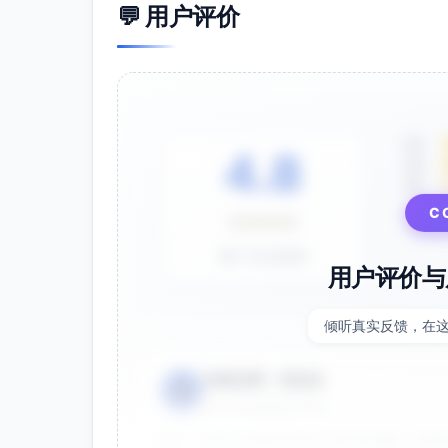
💬 用户评价
5星
4.8
4星
3星
C
⭐⭐⭐⭐⭐
基于 28 条评价
用户评价与
倾听真实反馈，在
电商运营 - 张先生
👤
⭐⭐⭐⭐⭐
2025-01-15
双十一用这个提示词生成了20多张海报，效果