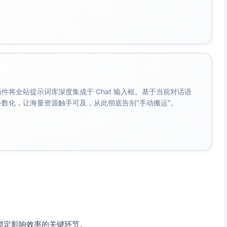
，增加交易周期；
时间延长，影响客户体验；
力大，进一步加剧延误。
Sign）以及合同模板：
化常见条款，减少法务审核需求；
。 插件将全站提示词库深度集成于 Chat 输入框。基于当前对话语
线上审阅、签署，加快流程速度；
成参数化，让海量资源触手可及，从此彻底告别"手动搬运"。
批机制；
；
的初步草稿，然后提交系统进行法务最低程度的审查，以节约
锁定影响效率的关键环节。
一的沟通工具（如Slack或Microsoft Teams），实时