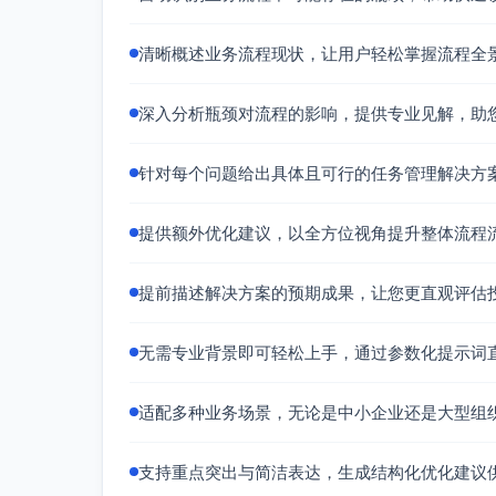
协作，减少沟通延迟；
清晰概述业务流程现状，让用户轻松掌握流程全
销售流程培训
：
定期为所有相关团队成员举办销售流程
度；
深入分析瓶颈对流程的影响，提供专业见解，助
数据驱动优化
：
针对每个问题给出具体且可行的任务管理解决方
定期分析关键指标（如线索转化率、合
售后支持系统化
：
提供额外优化建议，以全方位视角提升整体流程
在售后支持过程中引入工单管理系统（如Z
提前描述解决方案的预期成果，让您更直观评估
预期结果:
通过实施以上解决方案，预期带来以下改进：
无需专业背景即可轻松上手，通过参数化提示词
潜在客户挖掘效率提高，销售经理能将精力
销售经理的任务管理更加高效，减少遗漏并
适配多种业务场景，无论是中小企业还是大型组
合同签署流程中的周转时间预计可缩短30%
整体流程透明度和协作效率显著提升，跨部
支持重点突出与简洁表达，生成结构化优化建议
通过系统化售后支持，可提升客户满意度并