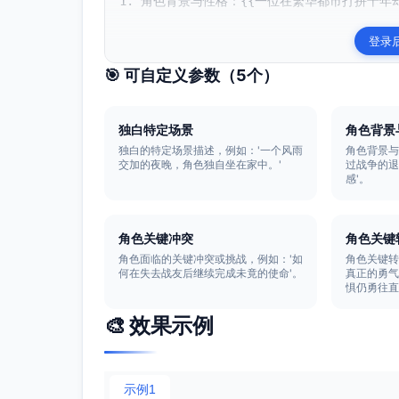
1. 角色背景与性格：{{一位在繁华都市打拼十年
登录
🎯 可自定义参数（
5
个）
独白特定场景
角色背景
独白的特定场景描述，例如：'一个风雨
角色背景与
交加的夜晚，角色独自坐在家中。'
过战争的
感'。
角色关键冲突
角色关键
角色面临的关键冲突或挑战，例如：'如
角色关键转
何在失去战友后继续完成未竟的使命'。
真正的勇
惧仍勇往直
🎨 效果示例
示例1