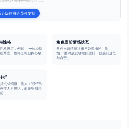
却深感迷失的平面设计...
后升级终身会员可复制
与性格
角色当前情感状态
性格设定，例如：'一位经历
角色当前情感状态与处境描述，例
退役军官，性格坚毅但内心敏
如：'面对战友牺牲的噩耗，他感到迷茫
与自责'。
转折
折点或顿悟，例如：'顿悟到
气并非无所畏惧，而是明知恐
前'。