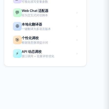
可视化填写变量参数
Web Chat 适配器
💬
›
转为交互式对话脚本
本地化翻译器
🌐
›
一键翻译为多语言版本
个性化调校
🎯
›
根据场景微调提示词
API 动态调校
⚡
›
接口调用 + 批量评价优化