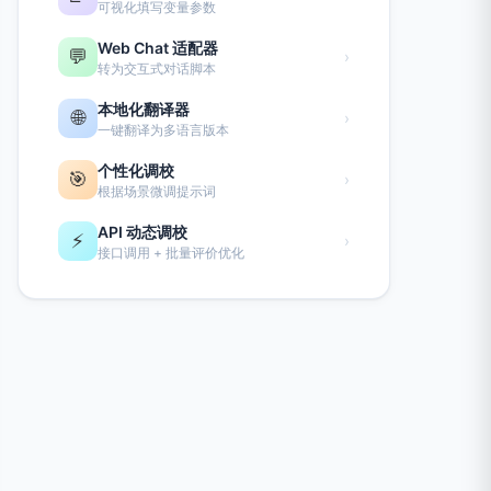
可视化填写变量参数
Web Chat 适配器
💬
›
转为交互式对话脚本
本地化翻译器
🌐
›
一键翻译为多语言版本
个性化调校
🎯
›
根据场景微调提示词
API 动态调校
⚡
›
接口调用 + 批量评价优化