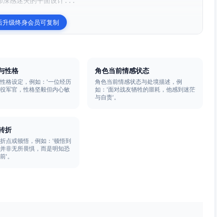
却深感迷失的平面设计...
后升级终身会员可复制
与性格
角色当前情感状态
性格设定，例如：'一位经历
角色当前情感状态与处境描述，例
退役军官，性格坚毅但内心敏
如：'面对战友牺牲的噩耗，他感到迷茫
与自责'。
转折
折点或顿悟，例如：'顿悟到
气并非无所畏惧，而是明知恐
前'。