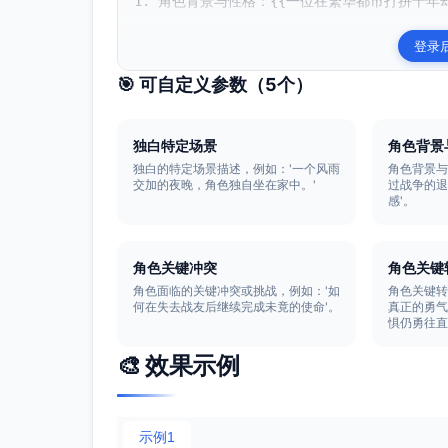
1. 角色背景与性格：{{一位在繁华都市打拼十年
登录
🎯 可自定义参数（
5
个）
独白特定场景
角色背景
独白的特定场景描述，例如：'一个风雨
角色背景与
交加的夜晚，角色独自坐在家中。'
过战争的
感'。
角色关键冲突
角色关键
角色面临的关键冲突或挑战，例如：'如
角色关键转
何在失去战友后继续完成未竟的使命'。
真正的勇
惧仍勇往直
🎨 效果示例
示例1