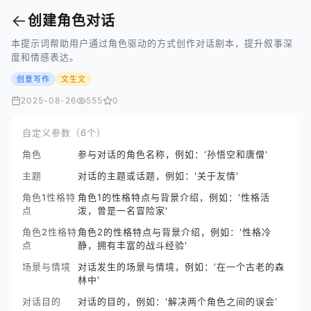
←
创建角色对话
本提示词帮助用户通过角色驱动的方式创作对话剧本，提升叙事深
度和情感表达。
创意写作
文生文
2025-08-26
555
0
自定义参数（6个）
角色
参与对话的角色名称，例如：'孙悟空和唐僧'
主题
对话的主题或话题，例如：'关于友情'
角色1性格特
角色1的性格特点与背景介绍，例如：'性格活
点
泼，曾是一名冒险家'
角色2性格特
角色2的性格特点与背景介绍，例如：'性格冷
点
静，拥有丰富的战斗经验'
场景与情境
对话发生的场景与情境，例如：'在一个古老的森
林中'
对话目的
对话的目的，例如：'解决两个角色之间的误会'