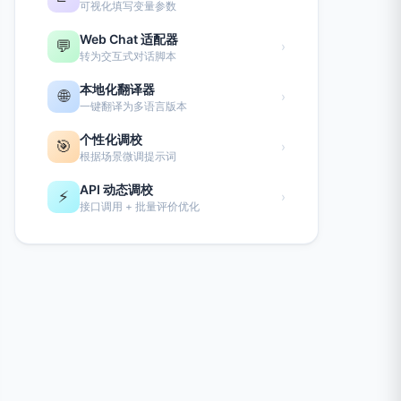
可视化填写变量参数
Web Chat 适配器
💬
›
转为交互式对话脚本
本地化翻译器
🌐
›
一键翻译为多语言版本
个性化调校
🎯
›
根据场景微调提示词
API 动态调校
⚡
›
接口调用 + 批量评价优化