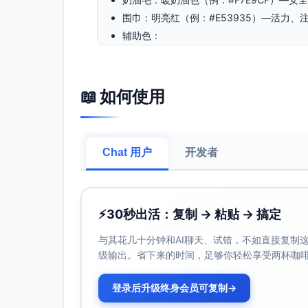
围巾：明亮红（例：#E53935）—活力
辅助色：
天空蓝（例：#7EC8E3）—平静，适
柠檬黄（例：#FFD54F）—阳光、乐
薄荷绿（例：#9EE6C1）—清新，适
📖 如何使用
柔紫（例：#8E7CC3）—安抚情绪、
线稿颜色：深灰（例：#3A3A3A），比
表情设计（便于0–3岁识别）
Chat 用户
开发者
安抚微笑：半月眼、嘴角上扬，小酒窝；用于
认真引导：眉稍内收、眼神聚焦，嘴微张；
好奇探索：眉毛上挑、眼睛星光更亮，嘴形“
⚡
30秒出活：复制 → 粘贴 → 搞定
鼓励赞许：眯眼笑、双眉柔和上扬，配“点赞
与其花几十分钟和AI聊天、试错，不如直接复制这些
深呼吸演示：眼睛半闭、嘴巴轻吹，腹部微
级输出。省下来的时间，足够你轻松享受两杯咖
动态姿势与情节小场景（视觉叙事）
刷牙场景（幼儿房洗漱角）：
登录后升级终身会员可复制
→
果果小熊站在小凳旁，双手举牙刷“圆圈