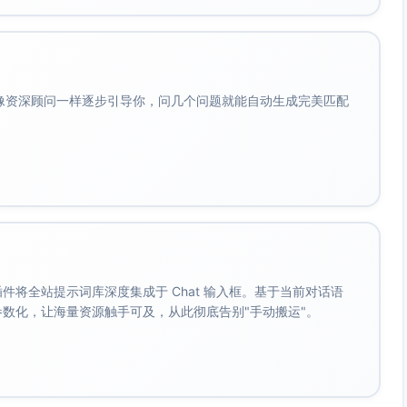
笑哈哈。”
“方形”，绿盒收“三角形”，盒前贴清晰图标。
会像资深顾问一样逐步引导你，问几个问题就能自动生成完美匹配
标微笑。
家说‘晚安呀’。”
，对小朋友递杯子。
贴。”
烛”的动作：一只爪子捧“纸花”，另一只轻吹“蜡烛”图标。
。 插件将全站提示词库深度集成于 Chat 输入框。基于当前对话语
”
成参数化，让海量资源触手可及，从此彻底告别"手动搬运"。
示（红叉，配爱心替代行为：轻轻挥手）。
斜纹安全线，果果小熊伸手指着安全线，眉眼认真。
乎。”