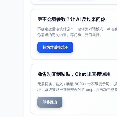
泡泡用笑脸表情传达趣味。
押韵口令： “刷刷刷，小牙牙，泡泡咕噜
💬
不会填参数？让 AI 反过来问你
收纳玩具（颜色与形状分类）：
地上三只收纳盒：黄盒收“圆形”，蓝盒收
不确定变量该填什么？一键转为对话模式，AI 
你需求的定制结果。零门槛，开口就行。
果果小熊把红球放入“圆形”盒，指着图
口令： “方方进方盒，圆圆住圆家，玩具回
转为对话模式
→
礼貌用语（亲子互动）：
果果小熊双手合掌轻点胸前，嘴角微笑
口令： “先说请，再说谢，小小口令最体
深呼吸与拥抱熊枕（情绪安抚）：
🚀
告别复制粘贴，Chat 里直接调用
果果小熊抱着软软熊枕，做“闻花香、吹蜡
无需切换，输入 / 唤醒 8000+ 专家级提示词
口令： “闻花香，吹蜡烛，肚肚像小鼓。
境，系统智能推荐最契合的 Prompt 并自动完
安全意识（图标指点）：
即将推出
宠物友好狗狗在旁，尾巴有“不要拉”图
热水壶冒蒸汽，地上贴“保持距离”黄黑
口令： “不拉尾，不摸壶，远远看，安全