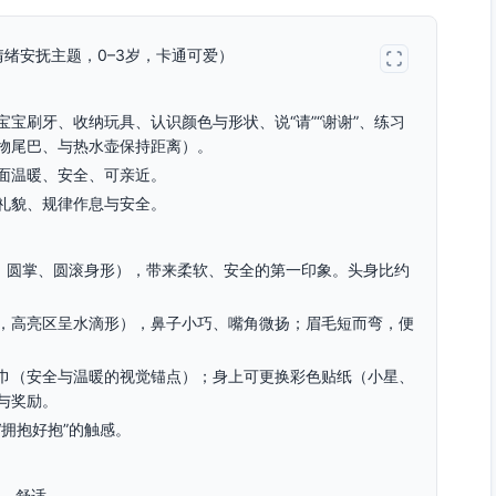
绪安抚主题，0–3岁，卡通可爱）
宝刷牙、收纳玩具、认识颜色与形状、说“请”“谢谢”、练习
物尾巴、与热水壶保持距离）。
面温暖、安全、可亲近。
礼貌、规律作息与安全。
眼、圆掌、圆滚身形），带来柔软、安全的第一印象。头身比约
，高亮区呈水滴形），鼻子小巧、嘴角微扬；眉毛短而弯，便
巾（安全与温暖的视觉锚点）；身上可更换彩色贴纸（小星、
与奖励。
拥抱好抱”的触感。
全、舒适。