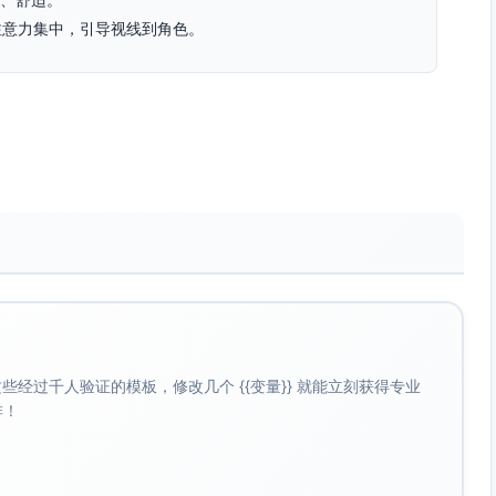
、注意力集中，引导视线到角色。
合深呼吸与睡前。
观，适合晨间习惯。
合刷牙与收纳板块。
睡前拥抱熊枕。
纯黑更柔和；重要安全图标使用高对比黑/白。
“请”“谢谢”与拥抱熊枕。
用于指点安全图标、刷牙示范。
O”；用于认识颜色与形状。
”小爪；用于完成收纳或礼貌用语。
经过千人验证的模板，修改几个 {{变量}} 就能立刻获得专业
鼓的视觉提示。
啡！
圈”动作；旁边杯子与牙膏大号图标。