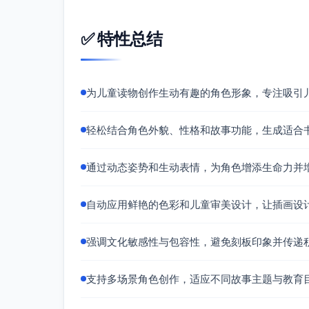
文化敏感与年龄适配
✅ 特性总结
非特定文化服饰，性别中性造型；贴纸与玩
安全场景友好呈现：宠物表现为微笑、不恐
字体与文字：大字号、短句、押韵，便于亲
为儿童读物创作生动有趣的角色形象，专注吸引
视觉负荷控制：背景简化，留白充足；高对
主题一致性与检查
轻松结合角色外貌、性格和故事功能，生成适合
每幅插画都包含“礼貌/安全/安抚”中的一
红围巾始终作为视觉锚点，引导视线到角色
通过动态姿势和生动表情，为角色增添生命力并
调整：若页面信息量偏多，优先保留主动作
完成稿与技法建议
自动应用鲜艳的色彩和儿童审美设计，让插画设
线条：圆润、干净的粗线（外轮廓较粗，面
上色：大色块平涂+轻微柔光高光；适度纹
强调文化敏感性与包容性，避免刻板印象并传递
尺寸与输出：方形开本（如200mm×200m
与奶油毛在两端色域下不偏色。
支持多场景角色创作，适应不同故事主题与教育
交互细节：在页面边角放“指点图标”按钮
可提供角色表（正侧背视）、表情表与动作