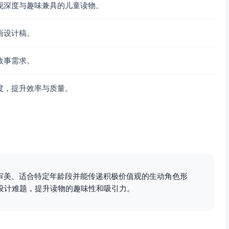
现深度与趣味兼具的儿童读物。
，墙面挂有简洁形状海报（圆/方/三角）。左侧小洗漱台，右
画设计稿。
鲜亮；一手举牙刷做“圆圈圈”，另一手指向“圆形”收纳盒上
故事需求。
在围巾末端作为“奖励”。
度，提升效率与质量。
在背景台面，安全线清晰可见，果果小熊手势指点保持距离。
符号），支持指读。
速识别角色与情绪。
童审美、适合特定年龄段并能传递积极价值观的生动角色形
设计难题，提升读物的趣味性和吸引力。
按照上述造型、色彩与情节布局完成清晰线条与细致上色，即
儿童读物的果果小熊角色插画，并能在全书中稳定支持亲子日