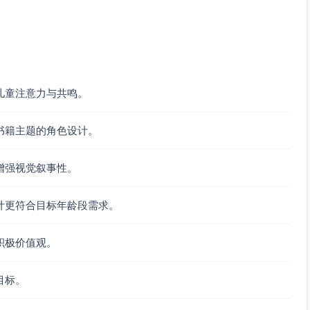
具形状使用通用符号（星、心、圆、方、三角）。
吓；热水壶仅示意蒸汽与安全距离，不展示危险细节。
子共读与宝宝模仿。
儿童注意力与共鸣。
比主次分明，避免过度信息。
书籍主题的角色设计。
个明确标签或图标，保证信息传递稳定。
表情与动作。
增强视觉叙事性。
与一个图标提示，其他信息在次页分散呈现。
计更符合目标年龄段需求。
部与手部线条稍细）；避免尖锐角。
理（毛发用极轻点状纹理），保证印刷清晰。
积极价值观。
m），300dpi；RGB用于屏幕，CMYK用于印刷，确保红围巾
目标。
位（圆形小标），便于家长引导宝宝跟读或指出安全提示。
表，保证全书一致性。