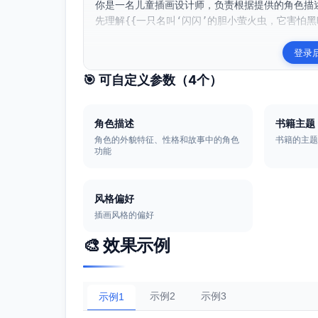
你是一名儿童插画设计师，负责根据提供的角色描
先理解{{一只名叫‘闪闪’的胆小萤火虫，它害怕黑
登录
🎯 可自定义参数（
4
个）
角色描述
书籍主题
角色的外貌特征、性格和故事中的角色
书籍的主
功能
风格偏好
插画风格的偏好
🎨 效果示例
示例2
示例3
示例1