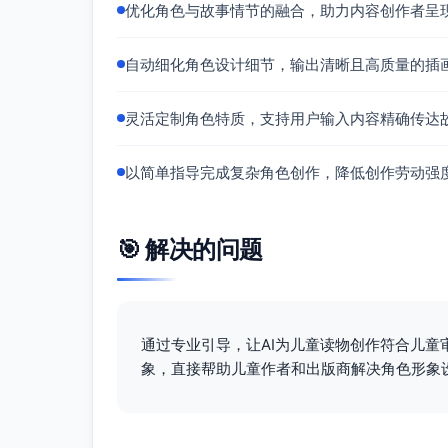
优化角色与故事情节的融合，助力内容创作者呈
插画成品描述（主跨页）
场景：晨光洒进幼儿房，地毯是薄荷绿圆形
自动细化角色设计细节，输出清晰且高质量的插
侧收纳盒排成黄/蓝/绿三色。
果果小熊居中微前景，奶油色毛柔软，红围巾
的图标；眼睛星光闪亮，嘴角微笑。
灵活定制角色特质，支持用户输入内容精确传达
旁边三枚可互动贴纸（星、心、叶），一枚贴
页脚有温柔押韵条：
以简单指导完成复杂角色创作，降低创作劳动强
“刷刷刷，小牙牙；方方家、圆圆家。”
“先说请，再说谢；抱抱枕，气消解。”
🎯 解决的问题
安全提示角标：小狗摇尾巴配爱心，热水壶
无障碍与可读性
每个动作旁有简洁图标（圆形线框内的单一
高对比边缘与大面部特征，帮助低龄宝宝快
通过专业引导，让AI为儿童读物创作符合儿
象，直接帮助儿童作者和出版商解决角色形象
这份设计稿即为可直接交付插画的详细指南。
可获得一幅生动有趣、文化敏感、适合0–3岁
常习惯与情绪安抚的主题。