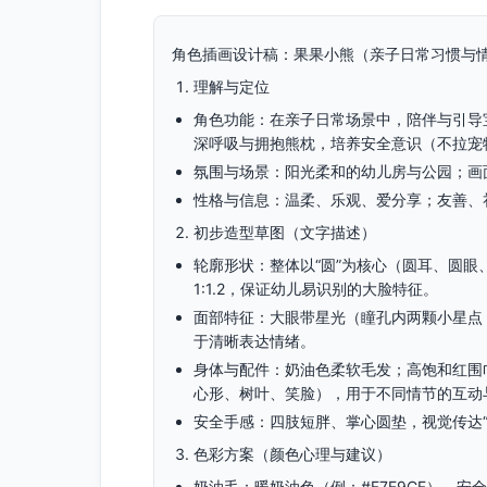
角色插画设计稿：果果小熊（亲子日常习惯与情
理解与定位
角色功能：在亲子日常场景中，陪伴与引导宝
深呼吸与拥抱熊枕，培养安全意识（不拉宠
氛围与场景：阳光柔和的幼儿房与公园；画
性格与信息：温柔、乐观、爱分享；友善、
初步造型草图（文字描述）
轮廓形状：整体以“圆”为核心（圆耳、圆
1:1.2，保证幼儿易识别的大脸特征。
面部特征：大眼带星光（瞳孔内两颗小星点
于清晰表达情绪。
身体与配件：奶油色柔软毛发；高饱和红围
心形、树叶、笑脸），用于不同情节的互动
安全手感：四肢短胖、掌心圆垫，视觉传达“
色彩方案（颜色心理与建议）
奶油毛：暖奶油色（例：#F7E9CF）—安