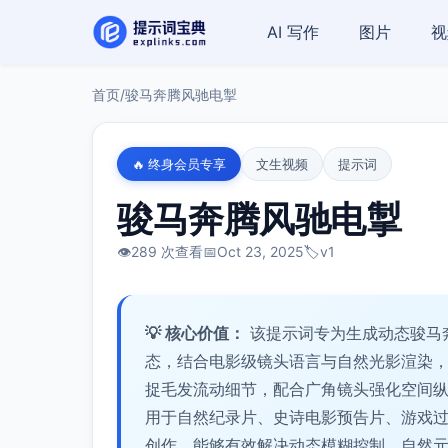
AI 写作
图片
视
首页
/
骏马奔腾风驰电掣
🔥 终身会员专享
文生视频
提示词
骏马奔腾风驰电掣
👁️
289 次查看
📅
Oct 23, 2025
🏷️
v1
💡 核心价值：
该提示词专为生成动态骏马
态，结合电影级镜头语言与自然光影渲染
捉毛发流动细节，配合广角镜头强化空间
用于自然纪录片、史诗电影预告片、游戏
创作，能够有效解决动态模糊控制、自然