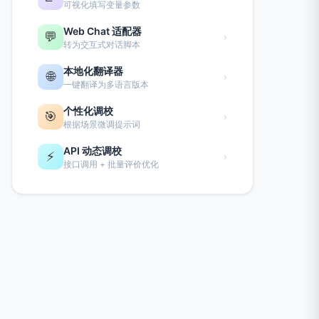
可视化填写变量参数
Web Chat 适配器
💬
›
转为交互式对话脚本
本地化翻译器
🌐
›
一键翻译为多语言版本
个性化调校
🎯
›
根据场景微调提示词
API 动态调校
⚡
›
接口调用 + 批量评价优化