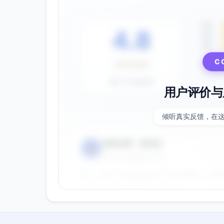
5星
4.8
4星
3星
⭐⭐⭐⭐⭐
C
基于 28 条评价
用户评价与
倾听真实反馈，在
电商运营 - 张先生
👤
⭐⭐⭐⭐⭐
2025-01-15
双十一用这个提示词生成了20多张海报，效果
很灵活，能快速适配不同节日。
效果好
节省时间