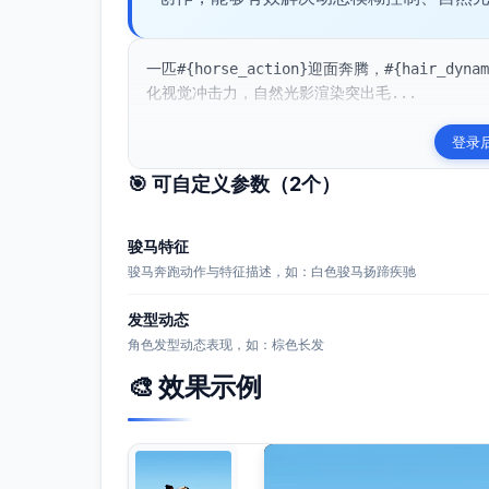
一匹#{horse_action}迎面奔腾，#{hair
化视觉冲击力，自然光影渲染突出毛...
登录
🎯 可自定义参数（
2
个）
骏马特征
骏马奔跑动作与特征描述，如：白色骏马扬蹄疾驰
发型动态
角色发型动态表现，如：棕色长发
🎨 效果示例