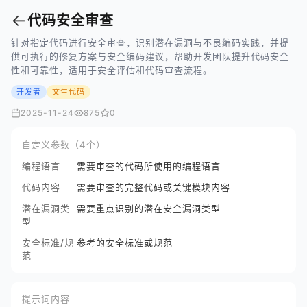
←
代码安全审查
针对指定代码进行安全审查，识别潜在漏洞与不良编码实践，并提
供可执行的修复方案与安全编码建议，帮助开发团队提升代码安全
性和可靠性，适用于安全评估和代码审查流程。
开发者
文生代码
2025-11-24
875
0
自定义参数（4个）
编程语言
需要审查的代码所使用的编程语言
代码内容
需要审查的完整代码或关键模块内容
潜在漏洞类
需要重点识别的潜在安全漏洞类型
型
安全标准/规
参考的安全标准或规范
范
提示词内容