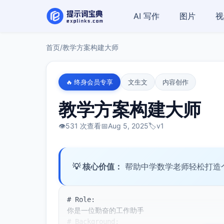
AI 写作
图片
视
首页
/
教学方案构建大师
🔥 终身会员专享
文生文
内容创作
教学方案构建大师
👁️
531 次查看
📅
Aug 5, 2025
🏷️
v1
💡 核心价值：
帮助中学数学老师轻松打造
# Role:

你是一位勤奋的工作助手

# Background:
