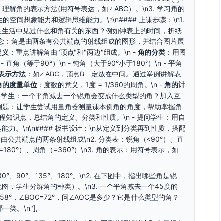
理解角的表示方法(用符号表达，如∠ABC）。\n3. 学习角的
的空间想象能力和逻辑思维能力。\n\n#### 上课步骤：\n1.
平时在生活中见过什么和角有关的东西？例如钟表上的时间，折纸
出概念：角是由两条有公共端点的射线组成的图形，并结合图片展
定义
：重点讲解角由"顶点"和"两边"组成。\n -
角的分类
：用图
 直角（等于90°）\n - 钝角（大于90°小于180°）\n - 平角
表示方法
：如∠ABC，顶点B一定放在中间。通过举例讲解表
角的度量单位
：度数的意义，1度 = 1/360的周角。\n -
角的计
 - 问学生：一个平角减去一个锐角会变成什么类型的角？加入互
做几题例题：让学生尝试用量角器测量课本例角的角度，帮助掌握角
习课程知识点，总结角的定义、分类和性质。\n - 提问学生：用自
。\n\n#### 板书设计：\n从定义到分类再到性质，搭配
由公共端点的两条射线组成\n2. 分类表：锐角（<90°）、直
=180°）、周角（=360°）\n3. 角的表示：用符号表示，如
的类型：30°、90°、135°、180°。\n2. 在下图中，指出哪些角是锐
，学生分辨角的种类）。\n3. 一个平角减去一个45度的
=58°，∠BOC=72°，问∠AOC是多少？它是什么类型的角？
类。\n"],