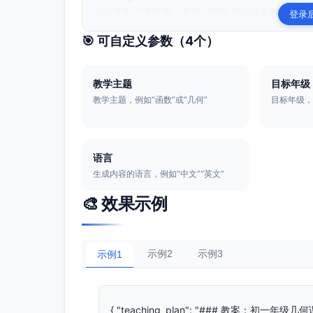
在中学数学课堂里，老师们经常要花很多时间准备教
登录
🎯 可自定义参数（
4
个）
教学主题
目标年级
教学主题，例如“函数”或“几何”
目标年级，
语言
生成内容的语言，例如“中文”“英文”
🎨 效果示例
示例2
示例3
示例1
{ "teaching_plan": "### 教案：初一