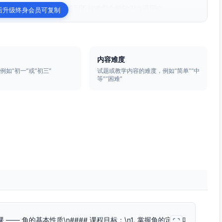
案和习题。有时候会遇到不知道怎么把知识点讲明白...
后升级终身会员可复制
内容难度
例如“初一”或“初三”
试题或教学内容的难度，例如“简单”“中
等”“困难”
年级几何课 —— 角的基本性质\n#### 课程目标：\n1. 掌握角的定义和