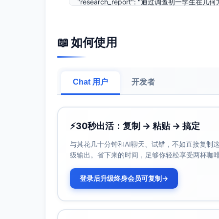
"research_report": "通过调查初
能力尚需培养。而有关角的概念和性质的内容
抽象的概念通过直观的图形与生活实例讲解，
基础知识，并提高动手能力。此外，量角器的使
📖 如何使用
"suggestions": [\n1. 使用实际的操
实例（如时钟、房屋设计等），增加趣味性，拉
动问题，比如让学生分组讨论角的分类问题，通
色，帮学生区分不同的角和度数。\n5. 课
Chat 用户
开发者
的实践作业，加强理论联系实际。\n"] }
⚡
30秒出活：复制 → 粘贴 → 搞定
与其花几十分钟和AI聊天、试错，不如直接复制这些
级输出。省下来的时间，足够你轻松享受两杯咖
登录后升级终身会员可复制
→