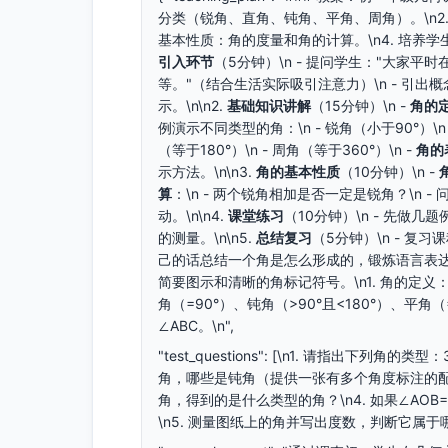
分类（锐角、直角、钝角、平角、周角）。\n2. 
基本性质：角的度量和角的计算。\n4. 培养学生
引入环节
（5分钟）\n - 提问学生："大家
等。"（结合生活实际吸引注意力）\n - 引
示。\n\n2.
基础知识讲解
（15分钟）\n -
角的
例演示不同类型的角：\n - 锐角（小于90°）\n -
（等于180°）\n - 周角（等于360°）\n -
角的
示方法。\n\n3.
角的基本性质
（10分钟）\n -
算
：\n - 两个锐角相加是否一定是锐角？\n
动。\n\n4.
课堂练习
（10分钟）\n - 先
的测量。\n\n5.
总结复习
（5分钟）\n - 复
己的话总结一个角是怎么形成的，锻炼语言表达能力
简要图示和清晰的角标记符号。\n1. 角的定义：
角（=90°）、钝角（>90°且<180°）、平角（
∠ABC。\n",
"test_questions": [\n1. 请指出下列角
角，哪些是钝角（提供一张有多个角度标注的配图
角，得到的是什么类型的角？\n4. 如果∠AOB
\n5. 测量图纸上的角并写出度数，判断它属于哪一