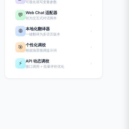
可视化填写变量参数
Web Chat 适配器
💬
›
转为交互式对话脚本
本地化翻译器
🌐
›
一键翻译为多语言版本
个性化调校
🎯
›
根据场景微调提示词
API 动态调校
⚡
›
接口调用 + 批量评价优化