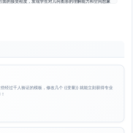
一学生在几何方面的接受程度，发现学生对几何图形的理解能力和空间想象
属于基础知识，适合平稳过渡到高阶几何学习。本课程旨在将
让学生在实际操作中掌握几何知识。通过练习题可进一步巩固
用和实际测量环节能够很好地锻炼学生的实践技能。",
作工具，如量角器，增强学生对角的度量的感知。\n2. 适当结合生活中的
近知识与实际生活的距离。\n3. 在课堂上多安排同学间的互
过简单的讨论加深理解。\n4. 在讲解过程中多利用图形和配
后建议布置用量角器测量家中常见角度（如桌角、椅子的椅背等）
经过千人验证的模板，修改几个 {{变量}} 就能立刻获得专业
啡！