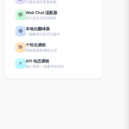
可视化填写变量参数
Web Chat 适配器
💬
›
转为交互式对话脚本
本地化翻译器
🌐
›
一键翻译为多语言版本
个性化调校
🎯
›
根据场景微调提示词
API 动态调校
⚡
›
接口调用 + 批量评价优化