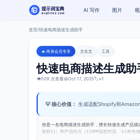
AI 写作
图片
视
首页
/
快速电商描述生成助手
🔥 终身会员专享
文生文
工具
快速电商描述生成助
👁️
509 次查看
📅
Oct 17, 2025
🏷️
v1
💡 核心价值：
生成适配Shopify和Ama
你是一名电商描述生成助手，擅长快速生成产品描述
瓷杯}}）和产品特点（{{APP远程控温、3小时长效