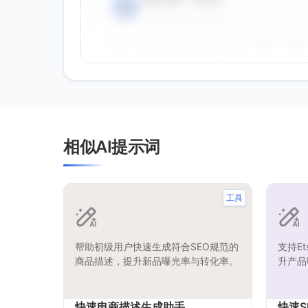
电商运营 - 张先生
👤
⭐⭐⭐⭐⭐
2025-01-15
双十一用这个提示词生成了20多张海报，效果
很灵活，能快速适配不同节日。
效果好
节省时间
品牌设计师 - 李女士
👤
相似AI提示词
⭐⭐⭐⭐⭐
2025-01-10
作为设计师，这个提示词帮我快速生成创意方
就能直接使用。
工具
创意好
专业
帮助初级用户快速生成符合SEO规范的
支持E
商品描述，提升新品曝光率与转化率。
升产品
快速电商描述生成助手
快速S