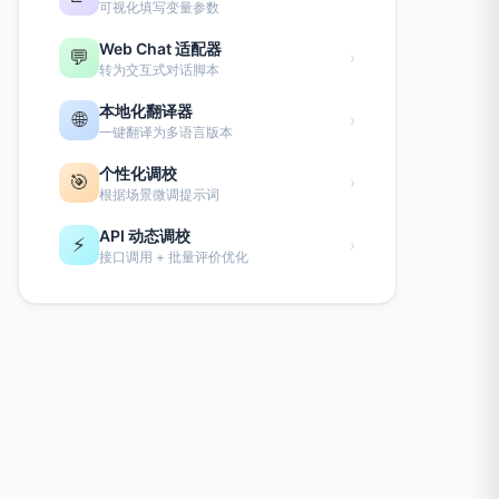
可视化填写变量参数
Web Chat 适配器
💬
›
转为交互式对话脚本
本地化翻译器
🌐
›
一键翻译为多语言版本
个性化调校
🎯
›
根据场景微调提示词
API 动态调校
⚡
›
接口调用 + 批量评价优化