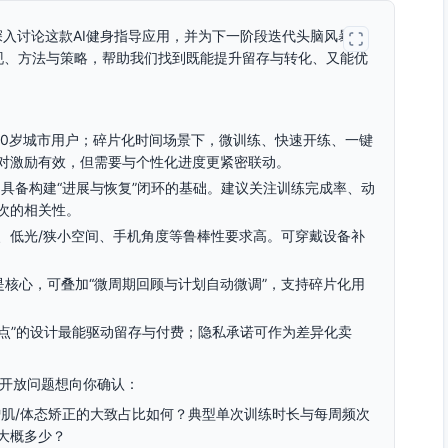
深入讨论这款AI健身指导应用，并为下一阶段迭代头脑风暴新
现、方法与策略，帮助我们找到既能提升留存与转化、又能优
40岁城市用户；碎片化时间场景下，微训练、快速开练、一键
对激励有效，但需要与个性化进度更紧密联动。
具备构建“进展与恢复”闭环的基础。建议关注训练完成率、动
次的相关性。
、低光/狭小空间、手机角度等鲁棒性要求高。可穿戴设备补
是核心，可叠加“微周期回顾与计划自动微调”，支持碎片化用
化点”的设计最能驱动留存与付费；隐私承诺可作为差异化卖
个开放问题想向你确认：
增肌/体态矫正的大致占比如何？典型单次训练时长与每周频次
大概多少？