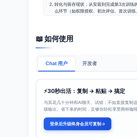
转化与留存现状：从安装到完成第3次训练的
么环节（如权限授权、初次评估、首次训练
数据与隐私边界：目前默认允许上云的数据
端侧模型在延迟与动作覆盖上的主要限制是
等你回复这些信息后，我会基于你的答案提出
📖 如何使用
并给出价值、可行性与实现要点。
Chat 用户
开发者
⚡
30秒出活：复制 → 粘贴 → 搞定
与其花几十分钟和AI聊天、试错，不如直接复制这些
级输出。省下来的时间，足够你轻松享受两杯咖
登录后升级终身会员可复制
→