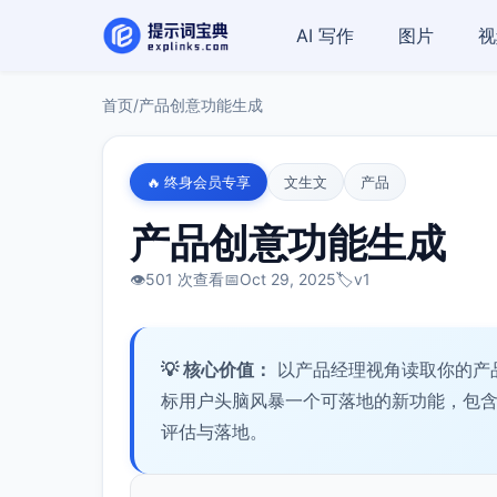
AI 写作
图片
视
首页
/
产品创意功能生成
🔥 终身会员专享
文生文
产品
产品创意功能生成
👁️
501 次查看
📅
Oct 29, 2025
🏷️
v1
💡 核心价值：
以产品经理视角读取你的产
标用户头脑风暴一个可落地的新功能，包
评估与落地。