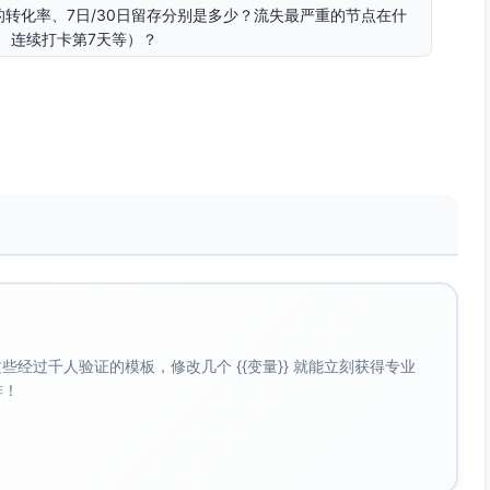
转化率、7日/30日留存分别是多少？流失最严重的节点在什
、连续打卡第7天等）？
有哪些（如训练历史、关键点骨架数据、心率/HRV聚合）？
什么？
一个与现有能力高度契合、能提升留存与转化的新功能创意，
经过千人验证的模板，修改几个 {{变量}} 就能立刻获得专业
啡！