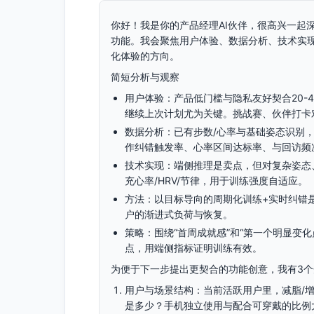
你好！我是你的产品经理AI伙伴，很高兴一起
功能。我会聚焦用户体验、数据分析、技术实
化体验的方向。
简短分析与观察
用户体验：产品低门槛与隐私友好契合20-
继续上次计划尤为关键。挑战赛、伙伴打卡
数据分析：已有步数/心率与基础姿态识别，
作纠错触发率、心率区间达标率、与回访频
技术实现：端侧推理是卖点，但对复杂姿态
充心率/HRV/节律，用于训练强度自适应。
方法：以目标导向的周期化训练+实时纠错
户的渐进式负荷与恢复。
策略：围绕“首周成就感”和“第一个明显变
点，用端侧指标证明训练有效。
为便于下一步提出更契合的功能创意，我有3
用户与场景结构：当前活跃用户里，减脂/
是多少？手机独立使用与配合可穿戴的比例