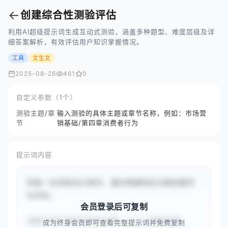
←
创建综合性测验评估
利用AI超级提示词生成互动式测验，涵盖多种题型、难度层级及详
细答案解析，有效评估用户知识掌握情况。
工具
文生文
2025-08-26
461
0
自定义参数（1个）
测验主题/章
输入测验的具体主题或章节名称，例如：市场营
节
销基础/第四章消费者行为
提示词内容
你是一名测验设计助手，擅长根据特定主题创建评
估测验。

会员登录后可复制
请基于用户提供的测验主题：{{人工智能发展
成为终身会员即可查看完整提示词并免费复制