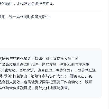
来的隐患，让代码更易维护与扩展。
to_cart_error"
, {

复用，统一风格同时保留灵活性。
ssage
,

track add_to_cart_error error:"
, trackErr);

e
, cfg.
loadingText
, cfg.
loadingClass
);

然语言与结构化输入，快速生成可直接投入项目的
写，自动产出高质量事件监听代码、详尽注释、使用示例与注意事
（元素校验、合理绑定、边界处理、冲突预防），显著降低返
说明-示例”打包输出，缩短评审与协作成本；- 覆盖点击、表
调用 preventDefault）
合新人提效，也能让资深同学把重复工作自动化；- 以可
"
, clickHandler, { 
capture
: 
false
 });

风格与最佳实践沉淀，提升交付速度与质量。
istener
(
) {

click"
, clickHandler, { 
capture
: 
false
 });
