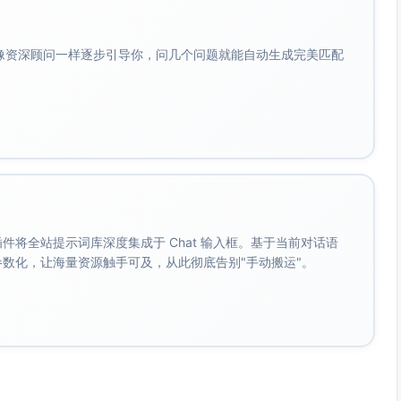
会像资深顾问一样逐步引导你，问几个问题就能自动生成完美匹配
入购物车"
);

g.
loadingText
, cfg.
loadingClass
);

k"
, {

。 插件将全站提示词库深度集成于 Chat 输入框。基于当前对话语
成参数化，让海量资源触手可及，从此彻底告别"手动搬运"。
k buy_click error:"
, trackErr);
