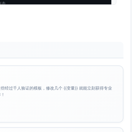
点击
st
(cfg.
selectors
.
button
);

electors
.
card
);

n.
disabled
) {

经过千人验证的模板，修改几个 {{变量}} 就能立刻获得专业
啡！
Card
(card);

ProductFromCard error:"
, ex);

稍后重试"
);
