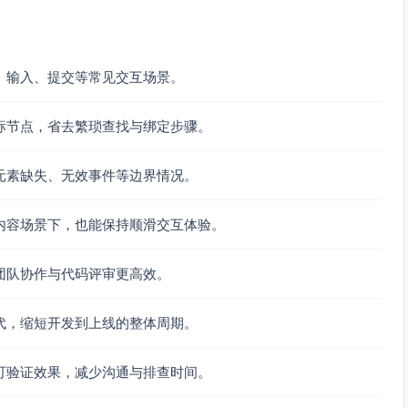
ervices
.
addItem
(product);

、输入、提交等常见交互场景。
cartCount
 !== 
"undefined"
unt
)

标节点，省去繁琐查找与绑定步骤。
cfg.
selectors
.
badge
, cartCount);

元素缺失、无效事件等边界情况。
to_cart_success"
, {

内容场景下，也能保持顺滑交互体验。
ame
,

团队协作与代码评审更高效。
代，缩短开发到上线的整体周期。
track add_to_cart_success error:"
, trackErr);

可验证效果，减少沟通与排查时间。
ddItem error:"
, err);

稍后重试"
);
