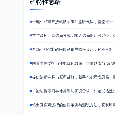
✅ 特性总结
try
 {

const
 result = 
await
 cfg.
s
// 更新徽标
一键生成可直接粘贴的事件监听代码，覆盖点击
const
 cartCount =

          result && 
typeof
 result.
            ? 
Number
(result.
cartCo
支持多种元素选择方式，输入选择器即可定位目
            : 
null
;

updateCartBadge
(cfg.
root
, 
自动生成健壮的回调逻辑与错误提示，轻松应对
// 成功埋点
try
 {

          cfg.
services
.
track
(
"add_
内置事件委托与性能优化思路，大量列表与动态
productId
: product.
id
,

productName
: product.
n
price
: product.
price
,

提供清晰注释与原理讲解，新手也能看懂思路，
            cartCount,

          });

        } 
catch
 (trackErr) {

一键切换不同事件类型与回调需求，快速试错迭
console
.
warn
(
"[buy-btn] 
        }

      } 
catch
 (err) {

输出真实可运行的使用示例与测试方法，复制即
console
.
error
(
"[buy-btn] a
        cfg.
toast
(
"加入购物车失败，请