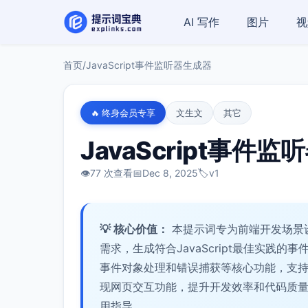
AI 写作
图片
视
首页
/
JavaScript事件监听器生成器
🔥 终身会员专享
文生文
其它
JavaScript事件
👁️
77 次查看
📅
Dec 8, 2025
🏷️
v1
💡 核心价值：
本提示词专为前端开发场景
需求，生成符合JavaScript最佳实践
事件对象处理和错误捕获等核心功能，支
现网页交互功能，提升开发效率和代码质
用指导。