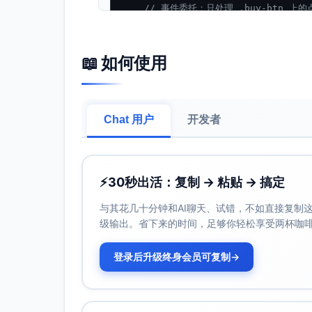
// 事件委托：只处理 .buy-btn 上的
const
 btn = event.
target
.
close
if
 (!btn) 
return
;

📖 如何使用
const
 card = btn.
closest
(cfg.
s
if
 (!card) 
return
;

// 如果是 <a>，阻止默认跳转
if
 (btn.
tagName
 === 
"A"
) {

Chat 用户
开发者
      event.
preventDefault
();

    }

// 已处于忙碌态或被禁用时直接返回
if
 (busyButtons.
has
(btn) || bt
⚡
30秒出活：复制 → 粘贴 → 搞定
return
;

    }

与其花几十分钟和AI聊天、试错，不如直接复制这些
// 获取商品数据
级输出。省下来的时间，足够你轻松享受两杯咖
let
 product;

try
 {

登录后升级终身会员可复制
→
      product = cfg.
getProductFrom
    } 
catch
 (ex) {

console
.
error
(
"[buy-btn] get
      cfg.
toast
(
"无法获取商品信息，请
return
;
