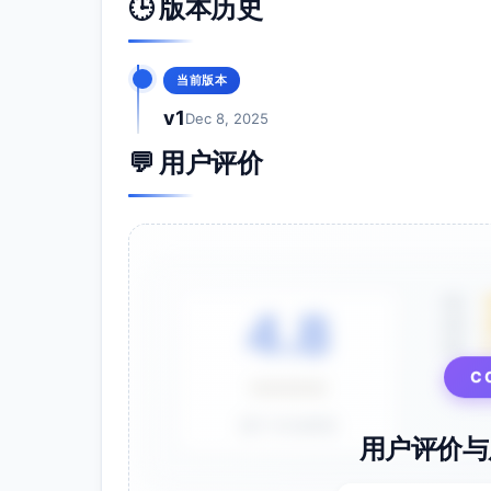
🕒 版本历史
}

/* ---------- 工具函数与默认配置 -----
当前版本
function
normalizeConfig
(
options
) 
const
 cfg = {

v1
Dec 8, 2025
root
:

      options.
root
 && 
isNodeLike
(o
💬 用户评价
        ? options.
root
        : 
document
, 
// 默认在 docu
selectors
: {

card
: options.
selectors
?.
car
button
: options.
selectors
?.
b
badge
: options.
selectors
?.
ba
    },

services
: {

5星
4.8
addItem
:

4星
typeof
 options.
services
?.
a
3星
          ? options.
services
.
addIt
          : 
async
 () => {

⭐⭐⭐⭐⭐
C
throw
new
Error
(
"se
            },

基于 28 条评价
track
:

用户评价与
typeof
 options.
services
?.
t
          ? options.
services
.
track