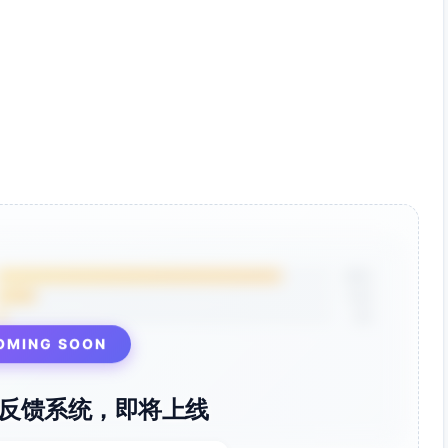
----- */
{

ptions.
root
)

ment 上委托
d
 || 
".product-card"
,

utton
 || 
".buy-btn"
,

dge
 || 
".cart-badge"
,

85%
12%
ddItem
 === 
"function"
3%
em
OMING SOON
rvices.addItem 未提供"
);

反馈系统，即将上线
rack
 === 
"function"