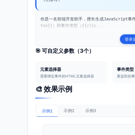
你是一名前端开发助手，擅长生成JavaScript事件
ton}}）和事件类型（{{clic...
登录
🎯 可自定义参数（
3
个）
元素选择器
事件类型
需要绑定事件的HTML元素选择器
要监听的
🎨 效果示例
示例2
示例3
示例1