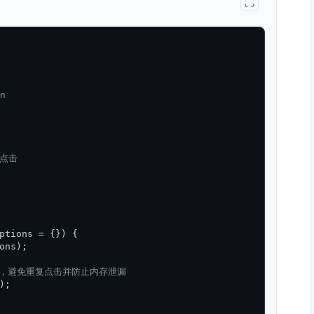




点击

ptions = {}
) {

ons);

的按钮，避免重复点击并防止内存泄漏
);
