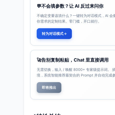
    }

💬
不会填参数？让 AI 反过来问你
if
 (!product || !product.
id
) {

不确定变量该填什么？一键转为对话模式，AI 
      cfg.
toast
(
"商品信息缺失，无法加
你需求的定制结果。零门槛，开口就行。
return
;

    }

转为对话模式
→
// 设置按钮加载态
    busyButtons.
add
(btn);

setButtonLoading
(btn, 
true
, cf
// 预埋点（不阻塞主流程）
try
 {

🚀
告别复制粘贴，Chat 里直接调用
      cfg.
services
.
track
(
"buy_clic
productId
: product.
id
,

无需切换，输入 / 唤醒 8000+ 专家级提示词
productName
: product.
name
,

境，系统智能推荐最契合的 Prompt 并自动完
price
: product.
price
,

      });

    } 
catch
 (trackErr) {

即将推出
// 埋点失败不影响主流程
console
.
warn
(
"[buy-btn] trac
    }

// 加入购物车
    (
async
 () => {
