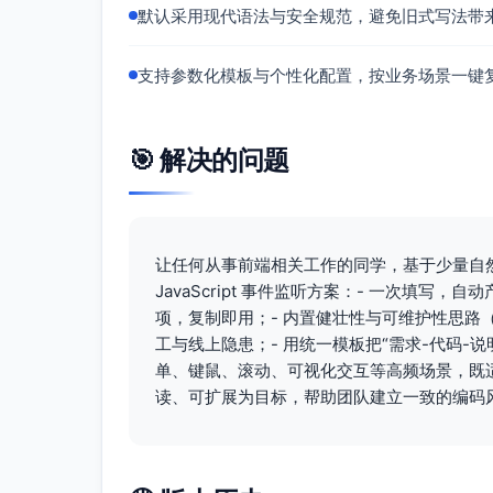
默认采用现代语法与安全规范，避免旧式写法带
// 失败埋点
try
 {

          cfg.
services
.
track
(
"add_
支持参数化模板与个性化配置，按业务场景一键
productId
: product.
id
,

message
: err && err.
me
          });

        } 
catch
 (trackErr) {

🎯 解决的问题
console
.
warn
(
"[buy-btn] 
        }

      } 
finally
 {

// 恢复按钮状态
setButtonLoading
(btn, 
fals
        busyButtons.
delete
(btn);

让任何从事前端相关工作的同学，基于少量自
      }

JavaScript 事件监听方案：- 一次填
    })();

项，复制即用；- 内置健壮性与可维护性思路
  }

工与线上隐患；- 用统一模板把“需求-代码-
// 绑定事件（冒泡阶段，非被动监听，因为需要
单、键鼠、滚动、可视化交互等高频场景，既适
  cfg.
root
.
addEventListener
(
"click
读、可扩展为目标，帮助团队建立一致的编码
// 返回解绑函数，避免内存泄漏
return
function
detachBuyButtonL
    cfg.
root
.
removeEventListener
(
"
  };
