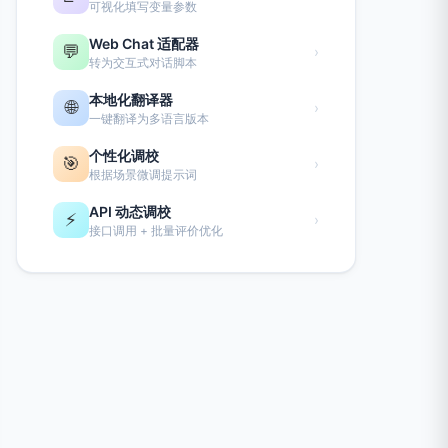
可视化填写变量参数
Web Chat 适配器
💬
›
转为交互式对话脚本
本地化翻译器
🌐
›
一键翻译为多语言版本
个性化调校
🎯
›
根据场景微调提示词
API 动态调校
⚡
›
接口调用 + 批量评价优化