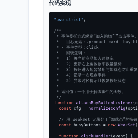
代码实现
"use strict"
;

/**

 * 事件委托方式绑定“加入购物车”点击事件。
 * - 目标元素：.product-card .buy-btn
 * - 事件类型：click

 * - 回调逻辑：

 *   1) 将当前商品加入购物车

 *   2) 更新右上角购物车数量徽标

 *   3) 按钮进入短暂禁用与加载态防止重复
 *   4) 记录一次埋点事件

 *   5) 异常时轻提示且恢复按钮状态

 *

 * 返回值：一个用于解绑事件的函数。

 */
function
attachBuyButtonListener
(
o
const
 cfg = 
normalizeConfig
(opti
// 用 WeakSet 记录处于“加载态”
const
 busyButtons = 
new
WeakSet
(
function
clickHandler
(
event
) {
