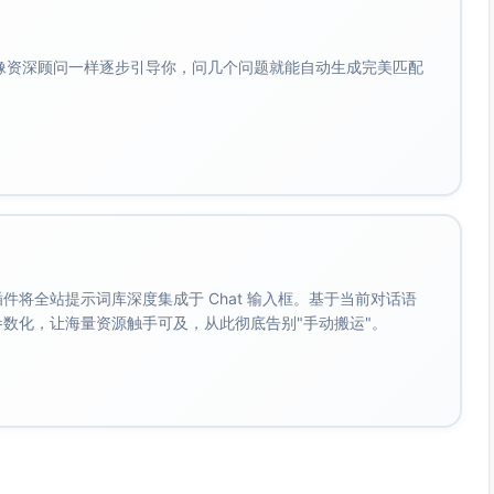
会像资深顾问一样逐步引导你，问几个问题就能自动生成完美匹配
入购物车"
);

g.
loadingText
, cfg.
loadingClass
);

k"
, {

。 插件将全站提示词库深度集成于 Chat 输入框。基于当前对话语
成参数化，让海量资源触手可及，从此彻底告别"手动搬运"。
k buy_click error:"
, trackErr);
