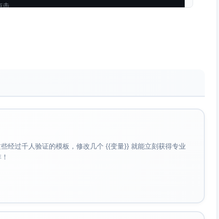
点击
st
(cfg.
selectors
.
button
);

electors
.
card
);

n.
disabled
) {

经过千人验证的模板，修改几个 {{变量}} 就能立刻获得专业
啡！
Card
(card);

ProductFromCard error:"
, ex);

稍后重试"
);
