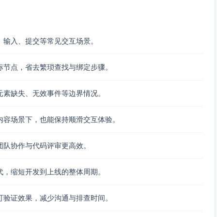
ervices
.
addItem
(product);

、输入、提交等常见交互场景。
cartCount
 !== 
"undefined"
unt
)

标节点，省去繁琐查找与绑定步骤。
cfg.
selectors
.
badge
, cartCount);

元素缺失、无效事件等边界情况。
to_cart_success"
, {

内容场景下，也能保持顺滑交互体验。
ame
,

团队协作与代码评审更高效。
代，缩短开发到上线的整体周期。
track add_to_cart_success error:"
, trackErr);

可验证效果，减少沟通与排查时间。
ddItem error:"
, err);

稍后重试"
);
