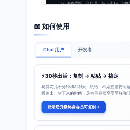
// 事件委托：只处理 .buy-btn 上的
const
 btn = event.
target
.
close
if
 (!btn) 
return
;

📖 如何使用
const
 card = btn.
closest
(cfg.
s
if
 (!card) 
return
;

// 如果是 <a>，阻止默认跳转
if
 (btn.
tagName
 === 
"A"
) {

Chat 用户
开发者
      event.
preventDefault
();

    }

// 已处于忙碌态或被禁用时直接返回
if
 (busyButtons.
has
(btn) || bt
⚡
30秒出活：复制 → 粘贴 → 搞定
return
;

    }

与其花几十分钟和AI聊天、试错，不如直接复制这些
// 获取商品数据
级输出。省下来的时间，足够你轻松享受两杯咖
let
 product;

try
 {

登录后升级终身会员可复制
→
      product = cfg.
getProductFrom
    } 
catch
 (ex) {

console
.
error
(
"[buy-btn] get
      cfg.
toast
(
"无法获取商品信息，请
return
;
