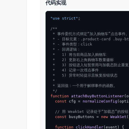
代码实现
"use strict"
;

/**

 * 事件委托方式绑定“加入购物车”点击事件。
 * - 目标元素：.product-card .buy-btn
 * - 事件类型：click

 * - 回调逻辑：

 *   1) 将当前商品加入购物车

 *   2) 更新右上角购物车数量徽标

 *   3) 按钮进入短暂禁用与加载态防止重复
 *   4) 记录一次埋点事件

 *   5) 异常时轻提示且恢复按钮状态

 *

 * 返回值：一个用于解绑事件的函数。

 */
function
attachBuyButtonListener
(
o
const
 cfg = 
normalizeConfig
(opti
// 用 WeakSet 记录处于“加载态”
const
 busyButtons = 
new
WeakSet
(
function
clickHandler
(
event
) {
