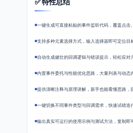
✅ 特性总结
try
 {

const
 result = 
await
 cfg.
s
// 更新徽标
一键生成可直接粘贴的事件监听代码，覆盖点击
const
 cartCount =

          result && 
typeof
 result.
            ? 
Number
(result.
cartCo
支持多种元素选择方式，输入选择器即可定位目
            : 
null
;

updateCartBadge
(cfg.
root
, 
自动生成健壮的回调逻辑与错误提示，轻松应对
// 成功埋点
try
 {

          cfg.
services
.
track
(
"add_
内置事件委托与性能优化思路，大量列表与动态
productId
: product.
id
,

productName
: product.
n
price
: product.
price
,

提供清晰注释与原理讲解，新手也能看懂思路，
            cartCount,

          });

        } 
catch
 (trackErr) {

一键切换不同事件类型与回调需求，快速试错迭
console
.
warn
(
"[buy-btn] 
        }

      } 
catch
 (err) {

输出真实可运行的使用示例与测试方法，复制即
console
.
error
(
"[buy-btn] a
        cfg.
toast
(
"加入购物车失败，请