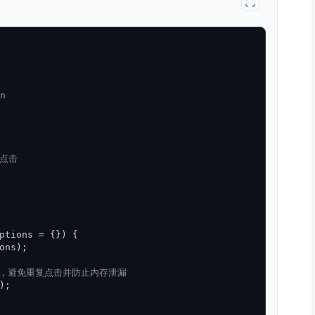




点击

ptions = {}
) {

ons);

的按钮，避免重复点击并防止内存泄漏
);
