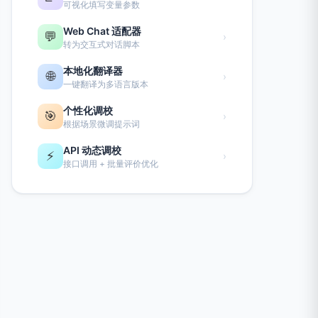
可视化填写变量参数
Web Chat 适配器
💬
›
转为交互式对话脚本
本地化翻译器
🌐
›
一键翻译为多语言版本
个性化调校
🎯
›
根据场景微调提示词
API 动态调校
⚡
›
接口调用 + 批量评价优化