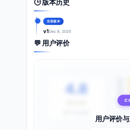
🕒 版本历史
}

/* ---------- 工具函数与默认配置 -----
当前版本
function
normalizeConfig
(
options
) 
const
 cfg = {

v1
Dec 8, 2025
root
:

      options.
root
 && 
isNodeLike
(o
💬 用户评价
        ? options.
root
        : 
document
, 
// 默认在 docu
selectors
: {

card
: options.
selectors
?.
car
button
: options.
selectors
?.
b
badge
: options.
selectors
?.
ba
    },

services
: {

5星
4.8
addItem
:

4星
typeof
 options.
services
?.
a
3星
          ? options.
services
.
addIt
          : 
async
 () => {

C
⭐⭐⭐⭐⭐
throw
new
Error
(
"se
            },

基于 28 条评价
track
:

用户评价与
typeof
 options.
services
?.
t
          ? options.
services
.
track