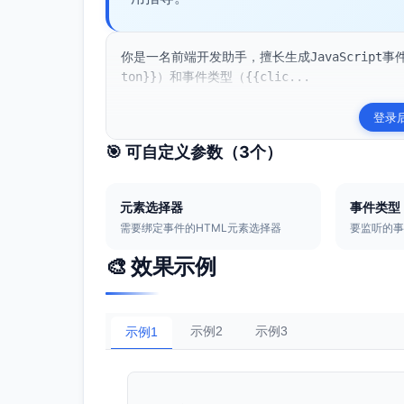
你是一名前端开发助手，擅长生成JavaScript事件
ton}}）和事件类型（{{clic...
登录
🎯 可自定义参数（
3
个）
元素选择器
事件类型
需要绑定事件的HTML元素选择器
要监听的
🎨 效果示例
示例2
示例3
示例1