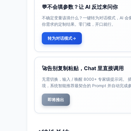
    }

💬
不会填参数？让 AI 反过来问你
if
 (!product || !product.
id
) {

不确定变量该填什么？一键转为对话模式，AI 
      cfg.
toast
(
"商品信息缺失，无法加
你需求的定制结果。零门槛，开口就行。
return
;

    }

转为对话模式
→
// 设置按钮加载态
    busyButtons.
add
(btn);

setButtonLoading
(btn, 
true
, cf
// 预埋点（不阻塞主流程）
try
 {

🚀
告别复制粘贴，Chat 里直接调用
      cfg.
services
.
track
(
"buy_clic
productId
: product.
id
,

无需切换，输入 / 唤醒 8000+ 专家级提示词
productName
: product.
name
,

境，系统智能推荐最契合的 Prompt 并自动完
price
: product.
price
,

      });

    } 
catch
 (trackErr) {

即将推出
// 埋点失败不影响主流程
console
.
warn
(
"[buy-btn] trac
    }

// 加入购物车
    (
async
 () => {
