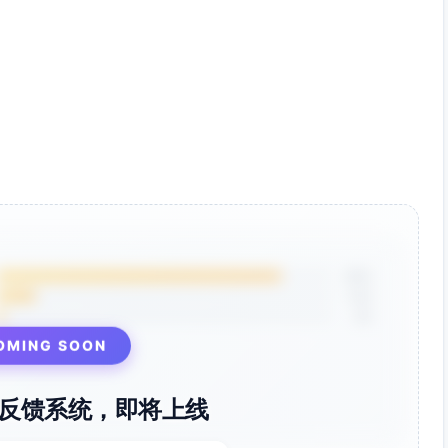
----- */
{

ptions.
root
)

ment 上委托
d
 || 
".product-card"
,

utton
 || 
".buy-btn"
,

dge
 || 
".cart-badge"
,

85%
12%
ddItem
 === 
"function"
3%
em
OMING SOON
rvices.addItem 未提供"
);

反馈系统，即将上线
rack
 === 
"function"