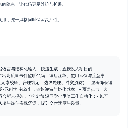
来的隐患，让代码更易维护与扩展。
to_cart_error"
, {

复用，统一风格同时保留灵活性。
ssage
,

track add_to_cart_error error:"
, trackErr);

e
, cfg.
loadingText
, cfg.
loadingClass
);

然语言与结构化输入，快速生成可直接投入项目的
写，自动产出高质量事件监听代码、详尽注释、使用示例与注意事
（元素校验、合理绑定、边界处理、冲突预防），显著降低返
说明-示例”打包输出，缩短评审与协作成本；- 覆盖点击、表
调用 preventDefault）
合新人提效，也能让资深同学把重复工作自动化；- 以可
"
, clickHandler, { 
capture
: 
false
 });

风格与最佳实践沉淀，提升交付速度与质量。
istener
(
) {

click"
, clickHandler, { 
capture
: 
false
 });
