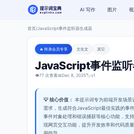
AI 写作
图片
视
首页
/
JavaScript事件监听器生成器
🔥 终身会员专享
文生文
其它
JavaScript事件
👁️
77 次查看
📅
Dec 8, 2025
🏷️
v1
💡 核心价值：
本提示词专为前端开发场景
需求，生成符合JavaScript最佳实践
事件对象处理和错误捕获等核心功能，支
现网页交互功能，提升开发效率和代码质
用指导。