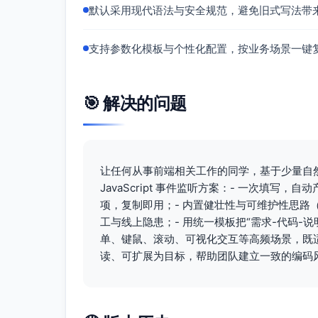
默认采用现代语法与安全规范，避免旧式写法带
// 失败埋点
try
 {

          cfg.
services
.
track
(
"add_
支持参数化模板与个性化配置，按业务场景一键
productId
: product.
id
,

message
: err && err.
me
          });

        } 
catch
 (trackErr) {

🎯 解决的问题
console
.
warn
(
"[buy-btn] 
        }

      } 
finally
 {

// 恢复按钮状态
setButtonLoading
(btn, 
fals
        busyButtons.
delete
(btn);

让任何从事前端相关工作的同学，基于少量自
      }

JavaScript 事件监听方案：- 一次填
    })();

项，复制即用；- 内置健壮性与可维护性思路
  }

工与线上隐患；- 用统一模板把“需求-代码-
// 绑定事件（冒泡阶段，非被动监听，因为需要
单、键鼠、滚动、可视化交互等高频场景，既适
  cfg.
root
.
addEventListener
(
"click
读、可扩展为目标，帮助团队建立一致的编码
// 返回解绑函数，避免内存泄漏
return
function
detachBuyButtonL
    cfg.
root
.
removeEventListener
(
"
  };
