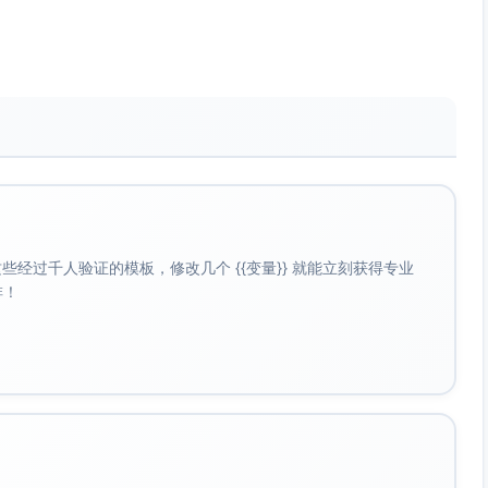
据丢失等）将直接影响借贷与资金流通的效率与安全性。
，欺诈行为比例过高将直接损害平台与投资者的信任。
能招致罚款或运营中断，增加法律和声誉风险。
tio)
）的覆盖程度，过低意味着短期流动性压力。
经过千人验证的模板，修改几个 {{变量}} 就能立刻获得专业
啡！
兑付资金，增加提现困难的风险。
或自有资本），以支持资金短期周转和流动性调节。
、市场、操作和流动性四大类风险。关键风险指标不能孤立分
况来动态评估。为有效缓释风险，建议P2P平台加强数据监
时保持资金端和资产端的均衡与透明。