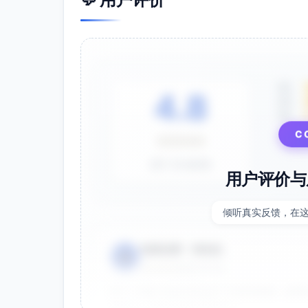
5星
4.8
4星
3星
⭐⭐⭐⭐⭐
C
基于 28 条评价
用户评价与
倾听真实反馈，在
电商运营 - 张先生
👤
⭐⭐⭐⭐⭐
2025-01-15
双十一用这个提示词生成了20多张海报，效果