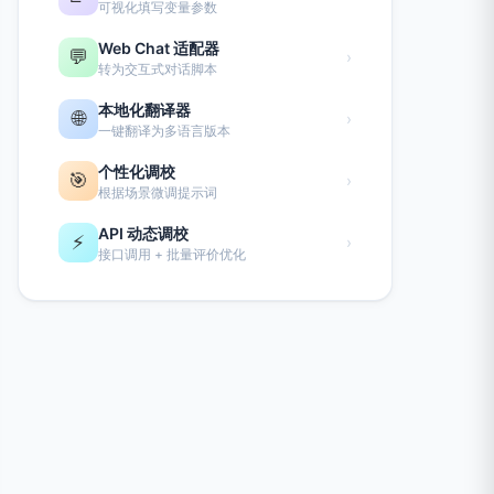
可视化填写变量参数
Web Chat 适配器
💬
›
转为交互式对话脚本
本地化翻译器
🌐
›
一键翻译为多语言版本
个性化调校
🎯
›
根据场景微调提示词
API 动态调校
⚡
›
接口调用 + 批量评价优化