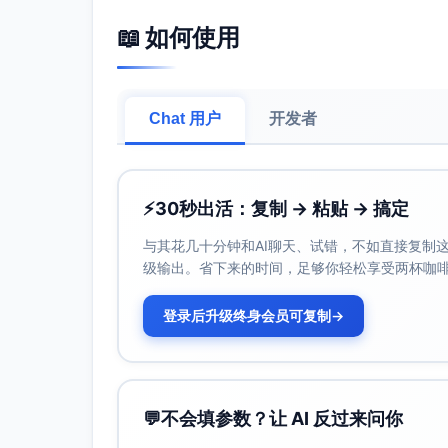
平台技术故障率
📖 如何使用
平台的运行环境是否稳定（如系统宕机、数
欺诈率
包括虚假借款申请、身份信息被盗用等问题
内部控制和合规性
Chat 用户
开发者
若平台未遵守监管要求或内控机制薄弱，可
四、流动性风险指标
资产流动性覆盖率 (Loan-to-Repayment Ra
⚡
30秒出活：复制 → 粘贴 → 搞定
衡量当前贷款资产对负债（投资者提款需求
与其花几十分钟和AI聊天、试错，不如直接复制这些
存量贷款回款周期
级输出。省下来的时间，足够你轻松享受两杯咖
超长的回款周期可能影响平台向投资者按时
再融资能力
登录后升级终身会员可复制
→
平台是否拥有多样化资金来源（如机构资金
总结与建议
P2P小额贷款领域的风险评估需全面覆盖信用
析，而应结合业务模式、市场环境和宏观经济状
💬
不会填参数？让 AI 反过来问你
控与分析能力，落实严格的信用审查机制，同