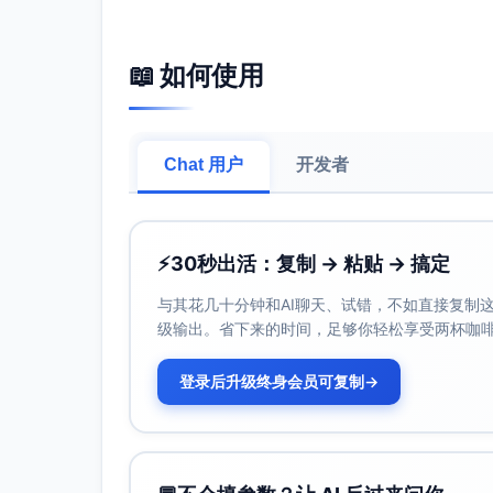
题
= 3:2 且 BC = 25，求 BD 的长
度。
📖 如何使用
Chat 用户
开发者
多
设二次函数
选
P(x)=ax^2+bx+c（a,b,c∈R）。
题
判断下列命题的真伪：A. 若 a>0
且判别式 Δ<0，则 P(x)>0 对所
⚡
30秒出活：复制 → 粘贴 → 搞定
有 x 成立。B. 若 Δ=0，则 P(x)
在所有实数上恒非负。C. 若 b=0
与其花几十分钟和AI聊天、试错，不如直接复制这些
且存在实根，则两实根互为相反
级输出。省下来的时间，足够你轻松享受两杯咖
数。D. 若 P(x) 为偶函数，则
b=0。
登录后升级终身会员可复制
→
多
判断以下数论断言：A. 任意奇数