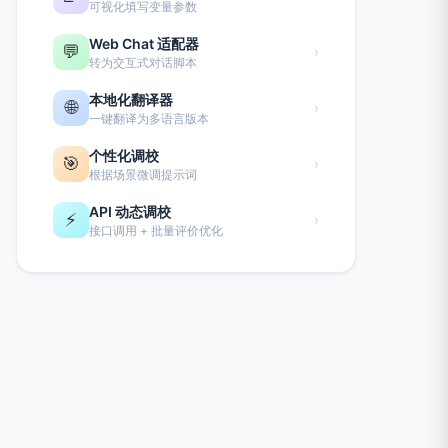
可视化填写变量参数
Web Chat 适配器
💬
›
转为交互式对话脚本
本地化翻译器
🌐
›
一键翻译为多语言版本
个性化调校
🎯
›
根据场景微调提示词
API 动态调校
⚡
›
接口调用 + 批量评价优化