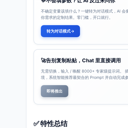
💬
不会填参数？让 AI 反过来问你
选
n，n^2−1 被 8 整除。B. 若 p 为
题
大于 3 的素数，则 p^2−1 被 24
不确定变量该填什么？一键转为对话模式，AI 
整除。C. 对任意整数 n≥1，欧拉
你需求的定制结果。零门槛，开口就行。
函数 φ(n) 为偶数。D. 对任意整
数 n≥1，n 整除 C(2n,n)。
转为对话模式
→
🚀
告别复制粘贴，Chat 里直接调用
计
计算 S = ∑_{k=0}^{100} (−1)^k
无需切换，输入 / 唤醒 8000+ 专家级提示词
算
C(100,k)·k^2 的值。
境，系统智能推荐最契合的 Prompt 并自动完
题
即将推出
✅ 特性总结