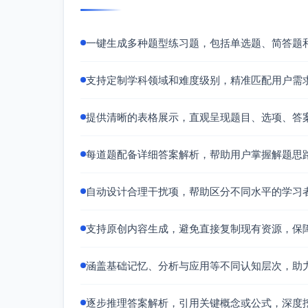
计
求方程
一键生成多种题型练习题，包括单选题、简答题
算
x_1+x_2+x_3+x_4+x_5+x_6=20
题
的解的个数，要求各 x_i 为不小
于 2 的偶数。
支持定制学科领域和难度级别，精准匹配用户需
提供清晰的表格展示，直观呈现题目、选项、答
每道题配备详细答案解析，帮助用户掌握解题思
应
从集合 {1,2,3,…,200} 中任取
用
101 个整数，证明其中必存在一
自动设计合理干扰项，帮助区分不同水平的学习
题
对数 (a,b)，使得 a 整除 b。
支持原创内容生成，避免直接复制现有资源，保
填
设 α,β 为方程 x^2−3x+1=0 的两
涵盖基础记忆、分析与应用等不同认知层次，助
空
根，求 α^5+β^5 的值。
题
逐步推理答案解析，引用关键概念或公式，深度