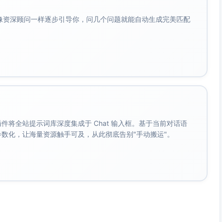
正确
(n−1)(n+1)=2k·(2k+2)=4k(k+1)，k
B.
与 k+1 一奇一偶，故乘积含额外
会像资深顾问一样逐步引导你，问几个问题就能自动生成完美匹配
正确
2，整体被 8 整除。B：对 p>3，p
C.
为奇且 p≡±1 (mod 6)，则 p−1 与
正确
p+1 为连续偶数，其中一个被 4 整
D.
除，且两者之一被 3 整除，故乘积
正确
被 2·4·3=24 整除。C：φ(1)=1，
φ(2)=1 为奇数，故命题“任意 n”不
成立。D：n=3 时 C(6,3)=20 不被
3 整除，故不成立。
不适
0
解析：用母函数与导数法。记
。 插件将全站提示词库深度集成于 Chat 输入框。基于当前对话语
用
f(x)=∑_{k=0}^{100} C(100,k) x^k
成参数化，让海量资源触手可及，从此彻底告别"手动搬运"。
= (1+x)^{100}。则 ∑ k C(100,k)
x^k = x f'(x) = 100 x (1+x)^{99}。
进一步，∑ k^2 C(100,k) x^k = x
f'(x) + x^2 f''(x) = 100 x
(1+x)^{99} + 100·99 x^2
(1+x)^{98}。取 x=−1，(1+x)=0 ⇒
两项均为 0（因 100≥2，指数
≥98），故 S=0。