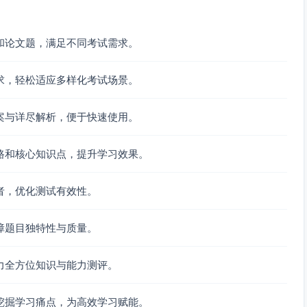
不适
126
解析：令 x_i=2(y_i+1)，其中 y_i≥0
和论文题，满足不同考试需求。
用
为整数。代入得 2∑(y_i+1)=20 ⇒ ∑
y_i + 6 = 10 ⇒ ∑ y_i = 4。非负整
数解的个数为将 4 个单位分配到 6
求，轻松适应多样化考试场景。
个盒子的组合数：
C(4+6−1,6−1)=C(9,5)=126。关键
案与详尽解析，便于快速使用。
方法：变量替换与“球与盒子”法
（Stars and Bars）。
路和核心知识点，提升学习效果。
不适
必然
b 的数
用
存在
者，优化测试有效性。
一对
满足
障题目独特性与质量。
a
不适
123
解析：设 S_n=α^n+β^n。由根满足
力全方位知识与能力测评。
用
r^2=3r−1，得递推
S_n=3S_{n−1}−S_{n−2}。初值
挖掘学习痛点，为高效学习赋能。
S_0=2，S_1=α+β=3。依次算得