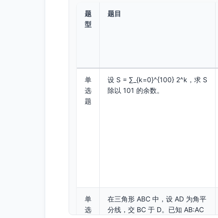
题
题目
型
单
设 S = ∑_{k=0}^{100} 2^k，求 S
选
除以 101 的余数。
题
单
在三角形 ABC 中，设 AD 为角平
选
分线，交 BC 于 D。已知 AB:AC