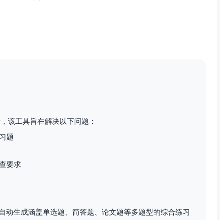
S_2=3·3−2=7，S_3=3·7−3=18，
S_4=3·18−7=47，
S_5=3·47−18=123。关键公式：伴
随递推与韦达定理。
景，该工具旨在解决以下问题：
习题
查要求
自动生成涵盖单选题、简答题、论文题等多题型的综合练习