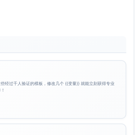
B.
设 BD=3t，DC=2t，则 3t+2t=25
12
⇒ t=5 ⇒ BD=15。干扰项：A(10)
C.
是取 DC；B(12)是将 25 按 3:2 错
15
误比例分配（未用比值与总长匹
D.
配）；D(20)是误将 BD 当 25×(3/
20
(3+2)) 后再错误运算。
A.
A,C,D
解析：A：Δ<0 且 a>0，则抛物线
正确
开口向上且无实根，故 P(x)>0 恒
B.
成立。B：Δ=0 仅说明有重根，若
正确
a<0 则函数非正（例如 −
C.
(x−1)^2≤0），因此不恒非负，B
正确
错。C：b=0 ⇒ P(x)=ax^2+c 为偶
经过千人验证的模板，修改几个 {{变量}} 就能立刻获得专业
D.
函数，若有实根则解为
啡！
正确
x=±√(−c/a)，两根相反，C 对。
D：偶函数定义 P(−x)=P(x)，代入
得 a x^2 − b x + c = a x^2 + b x +
c ⇒ b=0，D 对。
A.
A,B
解析：A：设 n=2k+1，n^2−1=