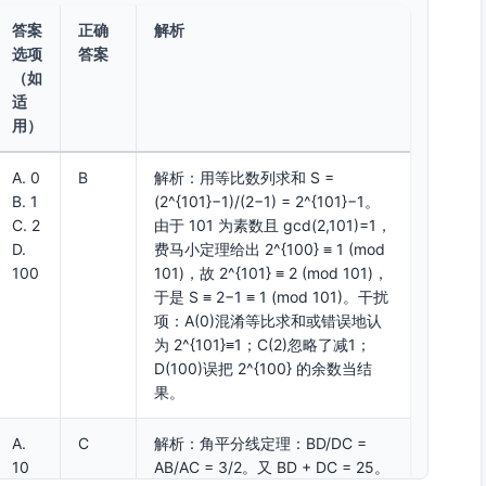
答案
正确
解析
选项
答案
（如
适
用）
A. 0
B
解析：用等比数列求和 S =
B. 1
(2^{101}−1)/(2−1) = 2^{101}−1。
C. 2
由于 101 为素数且 gcd(2,101)=1，
D.
费马小定理给出 2^{100} ≡ 1 (mod
100
101)，故 2^{101} ≡ 2 (mod 101)，
于是 S ≡ 2−1 ≡ 1 (mod 101)。干扰
项：A(0)混淆等比求和或错误地认
为 2^{101}≡1；C(2)忽略了减1；
D(100)误把 2^{100} 的余数当结
果。
A.
C
解析：角平分线定理：BD/DC =
10
AB/AC = 3/2。又 BD + DC = 25。