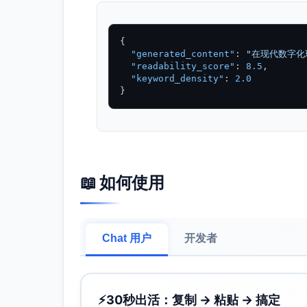
{
"generated_content"
:
"在现代数字化
"readability_score"
:
8.5
,
"keyword_density"
:
2.0
}
📖 如何使用
Chat 用户
开发者
⚡
30秒出活：复制 → 粘贴 → 搞定