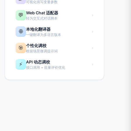
可视化填写变量参数
Web Chat 适配器
💬
›
转为交互式对话脚本
本地化翻译器
🌐
›
一键翻译为多语言版本
个性化调校
🎯
›
根据场景微调提示词
API 动态调校
⚡
›
接口调用 + 批量评价优化