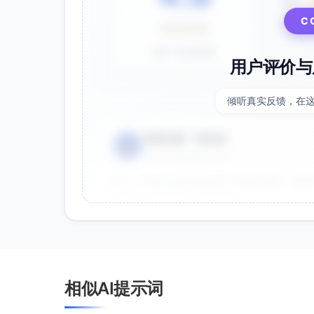
3星
C
⭐⭐⭐⭐⭐
基于 28 条评价
用户评价与
倾听真实反馈，在
电商运营 - 张先生
👤
⭐⭐⭐⭐⭐
2025-01-15
双十一用这个提示词生成了20多张海报，效果
很灵活，能快速适配不同节日。
效果好
节省时间
品牌设计师 - 李女士
👤
相似AI提示词
⭐⭐⭐⭐⭐
2025-01-10