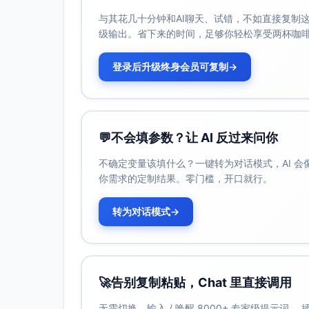
与其花几十分钟和AI聊天、试错，不如直接复制这些
级输出。省下来的时间，足够你轻松享受两杯咖
登录后升级终身会员可复制
→
💬
不会填参数？让 AI 反过来问你
不确定变量该填什么？一键转为对话模式，AI 
你需求的定制结果。零门槛，开口就行。
转为对话模式
→
🚀
告别复制粘贴，Chat 里直接调用
无需切换，输入 / 唤醒 8000+ 专家级提示词