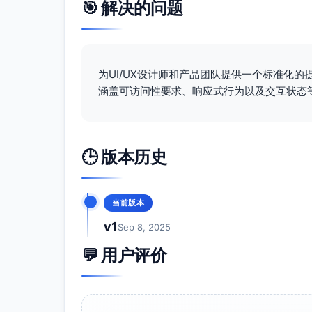
🎯 解决的问题
5. 动画与过渡
所有按钮交互状态的动画需遵循Material De
进入动画：
Standard easing (0.4, 
按下或快速动画：
Deceleration easi
为UI/UX设计师和产品团队提供一个标准化
动画时长应控制在
200ms-300ms
之间，
涵盖可访问性要求、响应式行为以及交互状态
通过以上设计概要，按钮组件将在不同设备、场景
Design设计系统的规范和可访问性标准。
🕒 版本历史
当前版本
v1
Sep 8, 2025
💬 用户评价