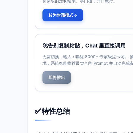
你需求的定制结果。零门槛，开口就行。
排布与间距
：
保持按钮之间的间隔至少为8dp，同时
转为对话模式
→
在响应式设计中，按钮的宽度可以全天动
断点优化
：
在小屏设备（<600dp宽度）上，可以
在大屏设备（如桌面端）可采用灵活的宽
🚀
告别复制粘贴，Chat 里直接调用
距。
无需切换，输入 / 唤醒 8000+ 专家级提示词
可拖动能力（进阶功能）
：
境，系统智能推荐最契合的 Prompt 并自动完
对于某些场景中的浮动按钮（FAB），
即将推出
4. 桌面端用户的交互状态
按钮在桌面端的交互状态通常展现为以下几种
默认状态（Default）
：
✅ 特性总结
默认情况下，按钮为主题样式，带适当
鼠标悬停或无操作状态下，按钮保持静
悬停状态（Hover）
：