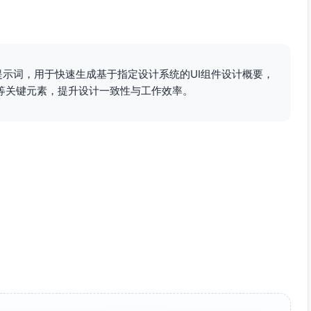
sign中的
Easing Curve规范
：
0.0, 0.2, 1)
ng (0.0, 0.0, 0.2, 1)
的提示词，用于快速生成基于指定设计系统的UI组件设计概要，
避免对用户产生滞后感。
等关键元素，提升设计一致性与工作效率。
中提供一致的视觉效果与交互体验，同时符合Material