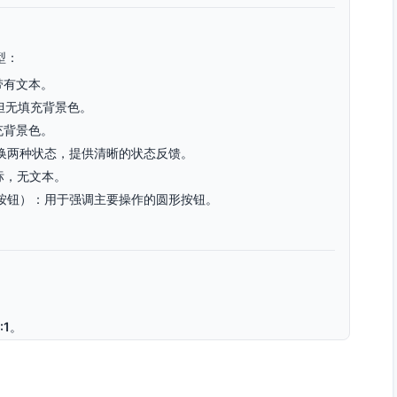
类型：
带有文本。
但无填充背景色。
充背景色。
换两种状态，提供清晰的状态反馈。
标，无文本。
按钮）：用于强调主要操作的圆形按钮。
:1
。
于4.5:1，但应依然可区分当前状态。