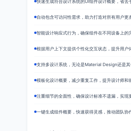
快速生成符合设计系统的UI组件设计概要，省去
当用户将鼠标悬停在按钮上时，应改变
微的阴影效果。
自动包含可访问性需求，助力打造对所有用户更
Material Design推荐悬停效果的背景
聚焦状态（Focus）
：
智能设计响应式行为，确保组件在不同设备上的
使用键盘Tab切换到按钮时，应加粗按
确保有实际颜色对比，让用户直观识别
根据用户上下文提供个性化交互状态，提升用户
按下状态（Pressed）
：
当鼠标点击时，按钮背景色应短暂加深或
支持多设计系统，无论是Material Design
实现“波纹效果”（Ripple Effect），以符合
禁用状态（Disabled）
：
模板化设计概要，减少重复工作，提升设计师和
禁用按钮应降低不透明度（40%-50%
按钮文本与背景应保持适当的颜色对比
注重细节的全面性，确保设计标准不遗漏，实现
加载状态（Loading）
：
如操作过程中需要反馈，例如提交中，
一键生成组件概要，快速获得灵感，推动团队协
态。