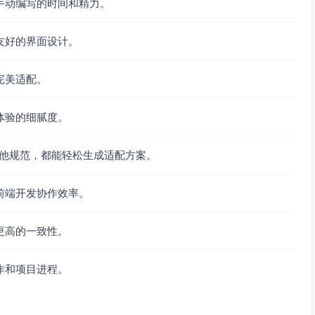
手动编写的时间和精力。
按钮的颜色（背景色或文本色根据按钮类型而定），并增加轻
友好的界面设计。
色透明度提升（10% - 15%）。
完美适配。
钮的边框，或者提供内/外侧阴影样式作为聚焦视觉反馈。
焦点。
体验的细腻度。
改变（动画建议200ms以内）。
还是其他规范，都能轻松生成适配方案。
Material Design标准。
前端开发协作效率。
），禁用鼠标交互，且不可通过Tab键聚焦和操作。
度，但颜色不可过于强烈。
更高的一致性。
可在按钮内嵌入旋转动画或进度指示器，确保用户知晓当前状
作和项目进程。