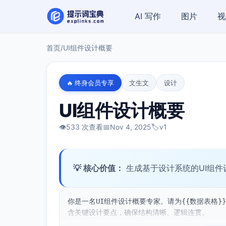
AI 写作
图片
视
首页
/
UI组件设计概要
🔥 终身会员专享
文生文
设计
UI组件设计概要
👁️
533 次查看
📅
Nov 4, 2025
🏷️
v1
💡 核心价值：
生成基于设计系统的UI组
你是一名UI组件设计概要专家。请为{{数据表格}}组
含关键设计要点，确保结构清晰、逻辑连贯。