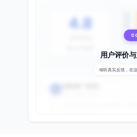
5星
4.8
4星
3星
C
⭐⭐⭐⭐⭐
基于 28 条评价
用户评价与
倾听真实反馈，在
电商运营 - 张先生
👤
⭐⭐⭐⭐⭐
2025-01-15
双十一用这个提示词生成了20多张海报，效果
很灵活，能快速适配不同节日。
效果好
节省时间