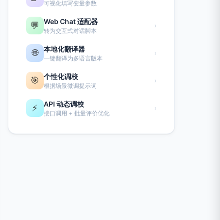
可视化填写变量参数
Web Chat 适配器
💬
›
转为交互式对话脚本
本地化翻译器
🌐
›
一键翻译为多语言版本
个性化调校
🎯
›
根据场景微调提示词
API 动态调校
⚡
›
接口调用 + 批量评价优化