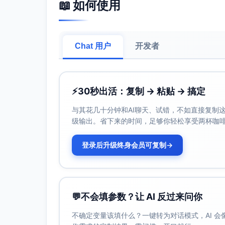
📖 如何使用
按钮的最小可触控区域为
48dp x 48dp
文本大小与可辨识性
：
按钮的文本建议使用14sp作为基础字体大小
Chat 用户
开发者
确保在不同分辨率下文本清晰可见。
焦点指示器
：
通过键盘导航时，按钮应提供明显的焦
焦点边框应符合品牌身份颜色设计规范
⚡
30秒出活：复制 → 粘贴 → 搞定
屏幕阅读器支持
：
与其花几十分钟和AI聊天、试错，不如直接复制这些
提供完整的按钮描述，例如使用ARIA标
级输出。省下来的时间，足够你轻松享受两杯咖
避免按钮仅用颜色区分状态，并确保Defaul
登录后升级终身会员可复制
→
3. 响应式行为
尺寸调整
：
按钮应可根据屏幕尺寸和布局规则动态调整
💬
不会填参数？让 AI 反过来问你
钮（56dp高）。
当屏幕为小尺寸（如手机）时，可以考
不确定变量该填什么？一键转为对话模式，AI 