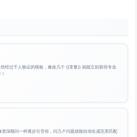
，以确保用户无论使用鼠标还是触屏都能准确点击。
，通常加权重（如Medium或SemiBold）。
点指示器（如焦点边框或阴影）。
。
经过千人验证的模板，修改几个 {{变量}} 就能立刻获得专业
签（
）标明按钮用途。
aria-label
啡！
t、Pressed、Disabled等状态也有文字或图标标识。
尺寸。提供小型（40dp高）、中型（48dp高）和大型按
虑使用更紧凑的按钮布局。
会像资深顾问一样逐步引导你，问几个问题就能自动生成完美匹配