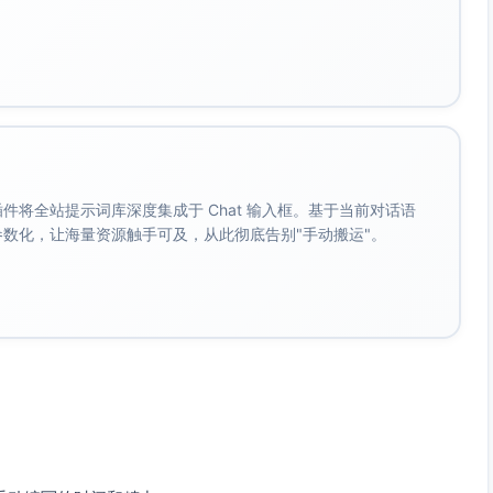
也可根据密集布局场景适当调整至4dp。
态伸缩，但不应小于88dp（以保持可点击性）。
使用全宽按钮以更好利用空间。
度，例如由内容宽度动态决定，并保持左右最少16dp的内边
。 插件将全站提示词库深度集成于 Chat 输入框。基于当前对话语
成参数化，让海量资源触手可及，从此彻底告别"手动搬运"。
适当支持在不同屏幕区域内可被拖动或固定。
常见情况。每个状态应采用动画或视觉反馈，增强用户体验：
填充颜色（实心按钮）或无背景颜色（文本按钮）。
止。