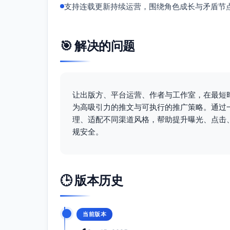
支持连载更新持续运营，围绕角色成长与矛盾节
版本三（对应方案C）
标题
当选择有代价，守护更珍贵
🎯 解决的问题
正文
三秒回溯不是魔法，是带副作用的选
师徒线是真情守护，不腻不拖；每
让出版方、平台运营、作者与工作室，在最短时间
失之毫厘的救人、关键节点的舍弃
为高吸引力的推文与可执行的推广策略。通过
看林砚如何在热血与温度之间，拿捏
理、适配不同渠道风格，帮助提升曝光、点击
日更稳定，周末加更。点主页开读，
规安全。
话题标签
#师徒情深 #成长励志 #守护与选择 
🕒 版本历史
推广执行建议
最佳发布时间
工作日：12:00-13:00午间碎片、20:0
当前版本
周末：10:30预热、21:00主推；结