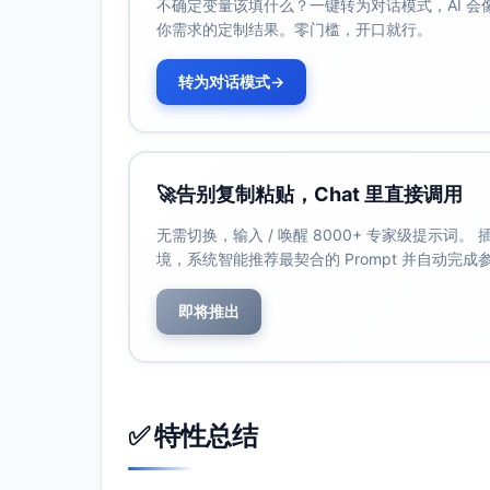
方案C：师徒守护线+代价抉择
不确定变量该填什么？一键转为对话模式，AI 
你需求的定制结果。零门槛，开口就行。
特色说明：从“当选择有代价，守护更珍
预期传播效果：提升好感与角色羁绊，
转为对话模式
→
推文完整内容
版本一（对应方案A）
标题
🚀
告别复制粘贴，Chat 里直接调用
三秒能改变什么？他用一次次小逆转
无需切换，输入 / 唤醒 8000+ 专家级提示词
正文
境，系统智能推荐最契合的 Prompt 并自动完
你只有三秒，你会做什么？《时序印记
开局逐出宗门，他捡到时序印记，
即将推出
排名赛一局三翻：读招、试错、回
卡点救人实时反应：倒计时3…2
反派智商在线、代价真实存在、节奏每
点堆叠？这本就是你的节奏。
✅ 特性总结
评论区发起挑战：下一次三秒，你会
日更两章，周末三章，存稿30万字