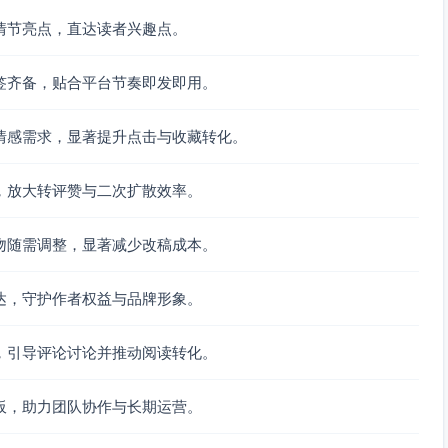
情节亮点，直达读者兴趣点。
逆袭成长 #智斗博弈 #灵塔排名 #抖音小说推荐
签齐备，贴合平台节奏即发即用。
情感需求，显著提升点击与收藏转化。
，放大转评赞与二次扩散效率。
配。被逐出宗门的林砚捡到“时序印记”，从此每一步都靠三秒
吻随需调整，显著减少改稿成本。
穿对手的安排。
把你逼到选择边缘，再让你看见逆袭的路线。
达，守护作者权益与品牌形象。
能进化；设定新奇：时间碎片可叠加但有副作用——用还是不
，引导评论讨论并推动阅读转化。
盘”，它都有。点进主页，跟上每一次三秒的跃迁。
、进攻，还是…放弃？最佳回复抽点赞置顶。
板，助力团队协作与长期运营。
#升级流 #规则破局 #抖音连载