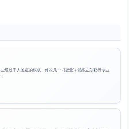
袭、策略博弈、设定脑洞。
；愿意日更追读。
；主角的能力必须有代价与逻辑自洽。
”，评论区参与度高。
“有限时间的选择压力感”，并从师徒守护线获得情感补给。
经过千人验证的模板，修改几个 {{变量}} 就能立刻获得专业
啡！
，展示卡点救人与排名赛三连翻，突出设定新奇与操作感。
下一次三秒用在哪），适合作为冷启动爆款种草视频。
秒打爆规则”为核心句，强调灵塔资源与智斗，突出反派智商在
提高转粉与点击主页率。