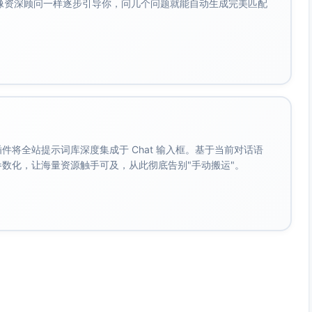
会像资深顾问一样逐步引导你，问几个问题就能自动生成完美匹配
贵”切入，传递情感温度，强化苏槐的守护与林砚的成长。
利于长线追更与付费转化。
，推翻命运！
。 插件将全站提示词库深度集成于 Chat 输入框。基于当前对话语
成参数化，让海量资源触手可及，从此彻底告别"手动搬运"。
》用“可叠加的三秒回溯”，把微操爽感拉满：
从此每一次“回溯三秒”都是选择题。
溯，再重击！资源与尊严，一秒不浪费。
…1…回溯！命运被改写，就在毫厘之间。
3-5章一个小高潮，15章一大反转。想看“微小却关键”的爽
用在哪？最有脑洞的留言置顶！
，追更稳定。点主页开读，别让你的三秒溜走。