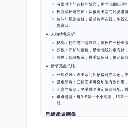
有限时间与选择的博弈：用“可倒回三秒
热血成长与守护：从被逐出宗门到灵塔
智斗与规则破解：反派智商在线，多线布
盘窗口。
人物特色分析
林砚：韧性与共情兼具，擅长在三秒里做
苏槐：守护与牺牲，是情感线的定海针
白烛：优雅狠辣，棋手型反派，推动多
情节亮点总结
开局逆风：逐出宗门后拾得时序印记，
设定新奇：三秒回溯可叠加但有副作用，
比赛与资源：灵塔排名决定资源分配，排
爆点编排：每3-5章一个小高潮，15
段。
目标读者画像
读者群体特征