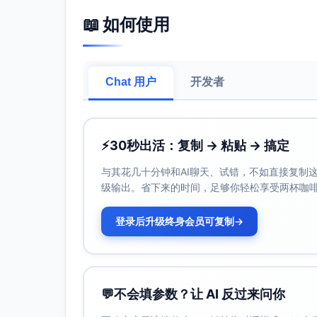
男性为主，16-30岁；偏好升级流、逆
📖 如何使用
碎片化阅读，喜欢短视频先种草再追更
阅读偏好分析
需要开局快、爽点密集；反派不能降智
Chat 用户
开发者
喜欢“明确成长目标+连续翻盘+反转预告
情感需求洞察
在热血逆袭中寻找“可复制的努力感”和
⚡
30秒出活：复制 → 粘贴 → 搞定
推文创意方案
与其花几十分钟和AI聊天、试错，不如直接复制这些
方案A：时间脑洞+微操爽感
级输出。省下来的时间，足够你轻松享受两杯咖
特色说明：用“三秒能改变什么？”开场
登录后升级终身会员可复制
预期传播效果：高停留与高评论（竞猜
→
方案B：逆袭燃动+规则硬核
特色说明：以“被逐出宗门的少年，用三
线。
💬
不会填参数？让 AI 反过来问你
预期传播效果：吸引升级流与策略党，