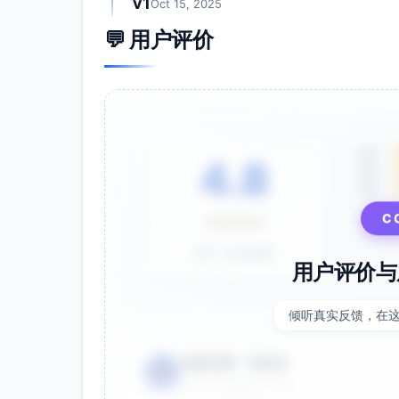
v1
Oct 15, 2025
平台选择建议（抖音）
💬 用户评价
视频结构：前2秒强钩子（倒计时画面/三
后1-2秒引导点主页。
画面与音效：故障回溯特效、时间碎片叠
素材组合：文字口播+条漫分镜+弹幕倒
标签与话题：统一使用核心标签，叠加挑
5星
4.8
互动策略设计
4星
评论竞猜：每条视频都抛“下一次三秒用
3星
连载承诺：置顶视频+个人简介明确“日
⭐⭐⭐⭐⭐
C
金句打卡：每更配一句“时间选择”金句，
基于 28 条评价
粉丝任务：满100条有效评论解锁“下
用户评价与
直播加热：每周一次30分钟直播“时间设
集。
倾听真实反馈，在
运营与投流
首发3条差异化创意同时上线，观察3小时
电商运营 - 张先生
👤
新品冷启动可用DOU+小额投流（第一天
⭐⭐⭐⭐⭐
2025-01-15
放大。