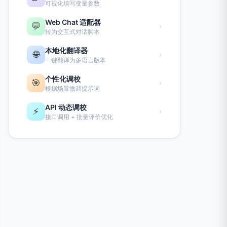
可视化填写变量参数
Web Chat 适配器
💬
›
转为交互式对话脚本
本地化翻译器
🌐
›
一键翻译为多语言版本
个性化调校
🎯
›
根据场景微调提示词
API 动态调校
⚡
›
接口调用 + 批量评价优化