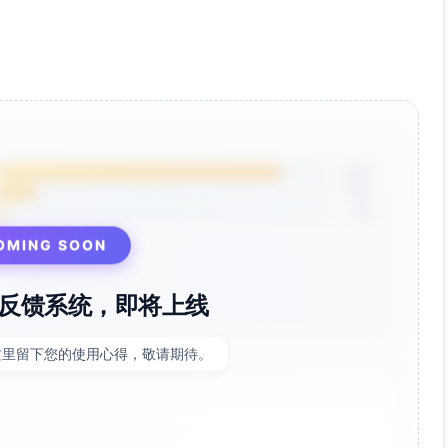
秒回溯特效）→6-12秒设定+爽点串联→3-5秒评论互动→最
层、心跳/倒计时音效；配热度BGM（不遮语音）。
计时+书中金句卡片（如“命运不回头，但我可以”）。
战话题#三秒能改什么 发起UGC。
85%
12%
在哪”的选择题，置顶最佳脑洞，提升停留与回评率。
3%
更两章、周末三章”，建立追更安全感。
OMING SOON
鼓励用户二创做口播/配音。
周三次关键操作片段解析”（不剧透核心剧情，讲设定与策略）。
反馈系统，即将上线
定问答”，现场做“三秒选择题”的互动投票，结束引导看主页合
这里留下您的使用心得，敬请期待。
完成A/B测试：看完率>35%、互动率>10%留存方案。
100-300元/条），定向男频兴趣与小说阅读人群，数据好再