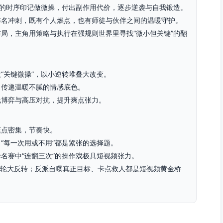
”的时序印记做微操，付出副作用代价，逐步逆袭与自我锻造。
排名冲刺，既有个人燃点，也有师徒与伙伴之间的温暖守护。
局，主角用策略与执行在强规则世界里寻找“微小但关键”的翻
“关键微操”，以小逆转堆叠大改变。
，传递温暖不腻的情感底色。
线博弈与高压对抗，提升爽点张力。
爽点密集，节奏快。
“每一次用或不用”都是紧张的选择题。
名赛中“连翻三次”的操作戏极具短视频张力。
章一轮大反转；反派自曝真正目标、卡点救人都是短视频黄金桥