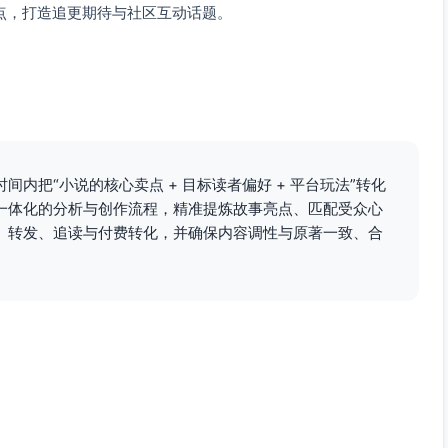
点，打造追更期待与社区互动话题。
择。《时序印记》不只燃，更温暖：
次回溯，都像把自己的时间让给想守护的人。
内把“小说的核心卖点 + 目标读者偏好 + 平台玩法”转化
、与伙伴的信任重建——成长从不是无代价的奇迹。
一体化的分析与创作流程，精准提炼故事亮点、匹配受众心
每一次三秒的价值。评论写下：如果你有三秒，你会守护谁？
、转发、追读与付费转化，并确保内容调性与原著一致、合
给你的三秒一个答案。
#玄幻连载 #时序印记 #轻喜不腻
0-23:00黄金夜间；首发建议20:30，复投次日12:15。
合加更节奏在周六晚发布反转预告短视频。