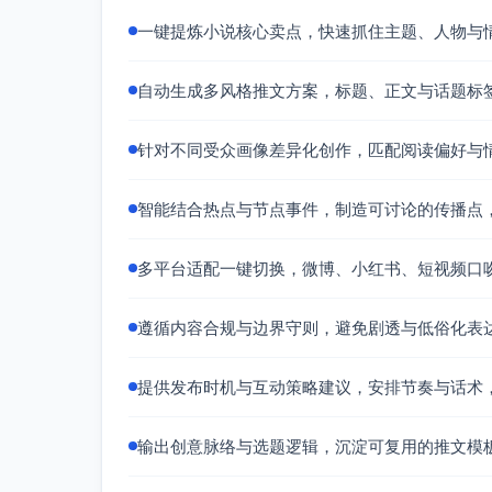
话题标签
一键提炼小说核心卖点，快速抓住主题、人物与
#时序印记 #时间设定 #玄幻爽文 #
版本二（对应方案B）
自动生成多风格推文方案，标题、正文与话题标
标题
针对不同受众画像差异化创作，匹配阅读偏好与
被逐出宗门后，他用三秒打爆规则！
正文
智能结合热点与节点事件，制造可讨论的传播点
灵能复苏的城邦，资源靠灵塔排名分
微操：
多平台适配一键切换，微博、小红书、短视频口
看穿局势→试错→回溯→修正→击
反派不降智，棋手型博弈，一次次
遵循内容合规与边界守则，避免剧透与低俗化表
爽点密集：开局打脸、资源翻盘、技
用？每一刻都紧张。
提供发布时机与互动策略建议，安排节奏与话术
你想要的“节奏快+逻辑自洽+连续翻
在评论里押注：下一次三秒，是防守
输出创意脉络与选题逻辑，沉淀可复用的推文模
话题标签
#男频热血 #时间回溯 #设定党狂喜 