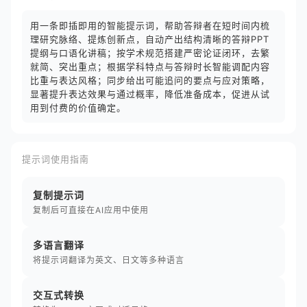
用一条即插即用的智能提示词，帮助答辩者在短时间内梳
理研究脉络、提炼创新点，自动产出结构清晰的答辩PPT
提纲与口语化讲稿；按学术规范搭建严密论证闭环，去繁
就简、突出重点；根据学科特点与答辩时长智能调配内容
比重与表达风格；同步给出可能追问的要点与应对策略，
显著提升表达效果与通过概率，降低准备成本，促进从试
用到付费的价值确定。
提示词使用指南
复制提示词
复制后可直接在AI应用中使用
多语言翻译
将提示词翻译为英文、日文等多种语言
交互式转换