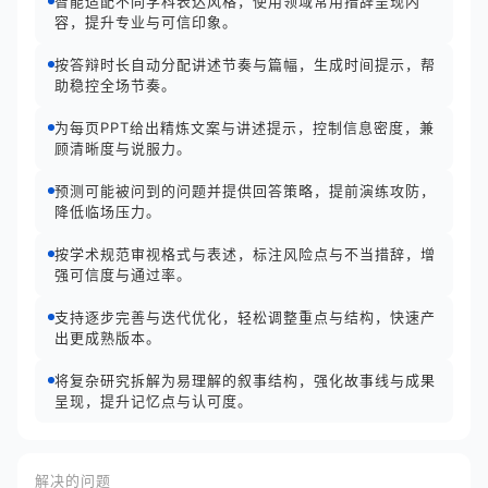
智能适配不同学科表达风格，使用领域常用措辞呈现内
容，提升专业与可信印象。
按答辩时长自动分配讲述节奏与篇幅，生成时间提示，帮
助稳控全场节奏。
为每页PPT给出精炼文案与讲述提示，控制信息密度，兼
顾清晰度与说服力。
预测可能被问到的问题并提供回答策略，提前演练攻防，
降低临场压力。
按学术规范审视格式与表述，标注风险点与不当措辞，增
强可信度与通过率。
支持逐步完善与迭代优化，轻松调整重点与结构，快速产
出更成熟版本。
将复杂研究拆解为易理解的叙事结构，强化故事线与成果
呈现，提升记忆点与认可度。
解决的问题