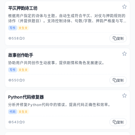
平仄押韵诗工坊
根据用户指定的诗体与主题，自动生成符合平仄、对仗与押韵规则的
诗作（并提供题目）。支持控制诗体、句数/字数、押韵严格度与写
作风格，适合古风、课堂示例或创作灵感触发，保证格律合规并可用
写作
文生文
于投稿、教学或练习。
558
0
复制
故事创作助手
协助用户共同创作生动故事，提供剧情和角色发展建议。
写作
文生文
550
0
复制
Python代码修复器
分析并修复Python代码中的错误，提高代码正确性和效率。
代码
文生文
543
0
复制