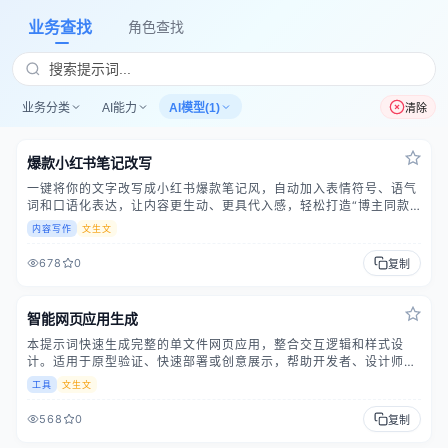
业务查找
角色查找
业务分类
AI能力
AI模型(1)
清除
爆款小红书笔记改写
一键将你的文字改写成小红书爆款笔记风，自动加入表情符号、语气
词和口语化表达，让内容更生动、更具代入感，轻松打造“博主同款”
文案风格，让读者忍不住点赞收藏！
内容写作
文生文
678
0
复制
智能网页应用生成
本提示词快速生成完整的单文件网页应用，整合交互逻辑和样式设
计。适用于原型验证、快速部署或创意展示，帮助开发者、设计师或
创业者一键生成可用的HTML文件，无需编码经验，节省开发时间。
工具
文生文
568
0
复制