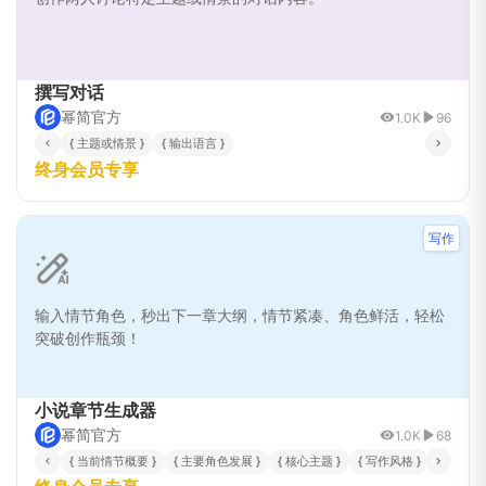
撰写对话
幂简官方
1.0K
96
{ 主题或情景 }
{ 输出语言 }
终身会员专享
写作
输入情节角色，秒出下一章大纲，情节紧凑、角色鲜活，轻松
突破创作瓶颈！
小说章节生成器
幂简官方
1.0K
68
{ 当前情节概要 }
{ 主要角色发展 }
{ 核心主题 }
{ 写作风格 }
{ 章节目标