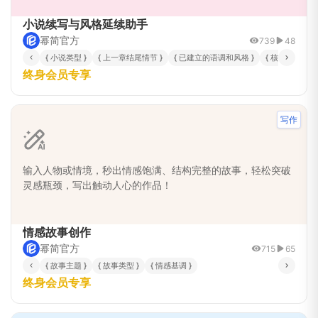
服创作瓶颈，保持作品连贯性与吸引力。
小说续写与风格延续助手
幂简官方
739
48
{ 小说类型 }
{ 上一章结尾情节 }
{ 已建立的语调和风格 }
{ 核心情节发展
终身会员专享
写作
输入人物或情境，秒出情感饱满、结构完整的故事，轻松突破
灵感瓶颈，写出触动人心的作品！
情感故事创作
幂简官方
715
65
{ 故事主题 }
{ 故事类型 }
{ 情感基调 }
终身会员专享