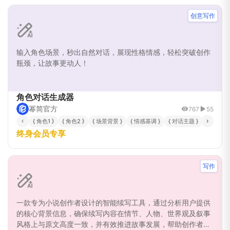
创意写作
输入角色场景，秒出自然对话，展现性格情感，轻松突破创作
瓶颈，让故事更动人！
角色对话生成器
幂简官方
767
55
{ 角色1 }
{ 角色2 }
{ 场景背景 }
{ 情感基调 }
{ 对话主题 }
{ 故事类型
终身会员专享
写作
一款专为小说创作者设计的智能续写工具，通过分析用户提供
的核心背景信息，确保续写内容在情节、人物、世界观及叙事
风格上与原文高度一致，并有效推进故事发展，帮助创作者克