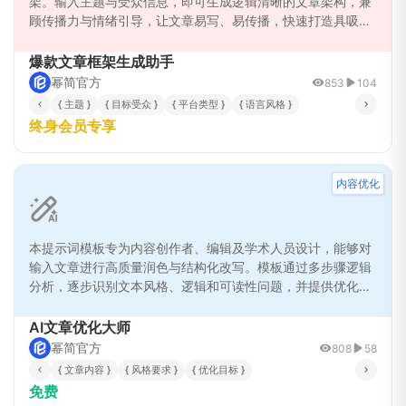
架。输入主题与受众信息，即可生成逻辑清晰的文章架构，兼
顾传播力与情绪引导，让文章易写、易传播，快速打造具吸引
力的公众号、品牌或社交媒体爆款内容。
爆款文章框架生成助手
幂简官方
853
104
{ 主题 }
{ 目标受众 }
{ 平台类型 }
{ 语言风格 }
终身会员专享
内容优化
本提示词模板专为内容创作者、编辑及学术人员设计，能够对
输入文章进行高质量润色与结构化改写。模板通过多步骤逻辑
分析，逐步识别文本风格、逻辑和可读性问题，并提供优化建
议和改写方案。支持多场景应用，包括学术论文、商业文案、
网络文章等，实现文本风格统一、逻辑清晰、语言流畅、信息
AI文章优化大师
完整，同时具备创新性表达能力和多轮优化迭代功能，确保输
幂简官方
808
58
出内容高质量、易读、专业化。
{ 文章内容 }
{ 风格要求 }
{ 优化目标 }
免费