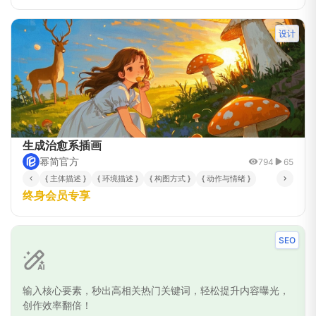
设计
生成治愈系插画
幂简官方
794
65
{ 主体描述 }
{ 环境描述 }
{ 构图方式 }
{ 动作与情绪 }
终身会员专享
SEO
输入核心要素，秒出高相关热门关键词，轻松提升内容曝光，
创作效率翻倍！