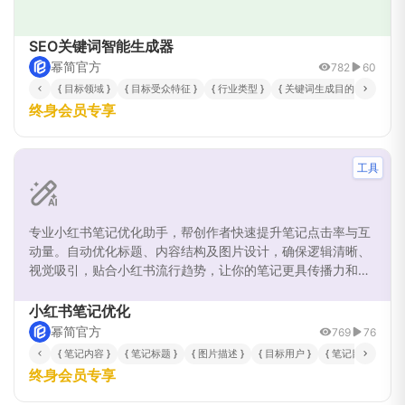
SEO关键词智能生成器
幂简官方
782
60
{ 目标领域 }
{ 目标受众特征 }
{ 行业类型 }
{ 关键词生成目的 }
{ 期
终身会员专享
工具
专业小红书笔记优化助手，帮创作者快速提升笔记点击率与互
动量。自动优化标题、内容结构及图片设计，确保逻辑清晰、
视觉吸引，贴合小红书流行趋势，让你的笔记更具传播力和吸
引力。
小红书笔记优化
幂简官方
769
76
{ 笔记内容 }
{ 笔记标题 }
{ 图片描述 }
{ 目标用户 }
{ 笔记目的 }
{
终身会员专享