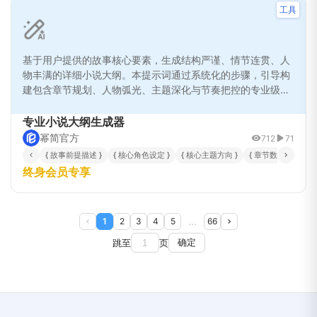
工具
基于用户提供的故事核心要素，生成结构严谨、情节连贯、人
物丰满的详细小说大纲。本提示词通过系统化的步骤，引导构
建包含章节规划、人物弧光、主题深化与节奏把控的专业级故
事框架，为创作者提供清晰、可执行的创作蓝图。
专业小说大纲生成器
幂简官方
712
71
{ 故事前提描述 }
{ 核心角色设定 }
{ 核心主题方向 }
{ 章节数量 }
{ 
终身会员专享
...
1
2
3
4
5
66
跳至
页
确定