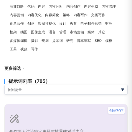
商业战略
代码
内容
内容分析
内容创作
内容生成
内容管理
内容营销
内容优化
内容简化
策略
内容写作
文案写作
创意写作
创意
数据可视化
设计
教育
电子邮件营销
财务
框架
插图
图像生成
语言
管理
市场营销
媒体
其它
多媒体编辑
摄影
规划
提示词
研究
脚本编写
SEO
模板
工具
视频
写作
更多筛选
提示词列表（785）
AI能力：
按浏览量
▼
全部
文生文
文生图
文生视频
文生代码
创意写作
AI模型：
全部
Claude
DeepSeek
OpenAI
KIMI
Gemini
Qwen
Grok
创作两人讨论特定主题或情景的对话内容。