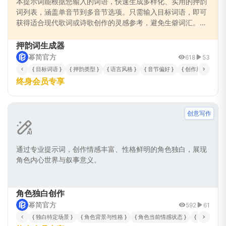
本提示词能根据您输入的词语，快速生成多样化、实用的押韵
词列表，涵盖单音节到多音节选项。只需输入目标词语，即可
获得适合现代歌词或诗歌创作的灵感参考，避免生僻词汇。无
论您是专业作词人、诗歌爱好者或学生，都能高效解决押韵难
题，提升创作效率与作品质量。
押韵词生成器
幂简官方
618
53
{ 目标词语 }
{ 押韵类型 }
{ 语言风格 }
{ 音节偏好 }
{ 创作用途 }
终身会员专享
创意写作
通过专业提示词，创作情感丰富、性格鲜明的角色独白，展现
角色内心世界与叙事意义。
角色独白创作
幂简官方
592
61
{ 独白特定场景 }
{ 角色背景与性格 }
{ 角色当前情感状态 }
{ 角色关键冲