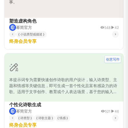
事。
塑造虚构角色
幂简官方
548
42
{ 小说类型或描述 }
终身会员专享
创意写作
本提示词专为需要快速创作诗歌的用户设计，输入诗类型、主
题和情感等关键信息，即可生成一首个性化且富有感染力的诗
歌。适用于文学创作、教育或个人表达场景，基于您的输入确
保内容贴切且富有想象力，帮助您轻松传达情感与创意。无论
您是诗人、学生还是普通爱好者，都能获得定制化诗歌，激发
个性化诗歌生成
灵感并增强表达效果。
幂简官方
521
46
{ 诗类型 }
{ 诗歌主题 }
{ 情感 }
终身会员专享