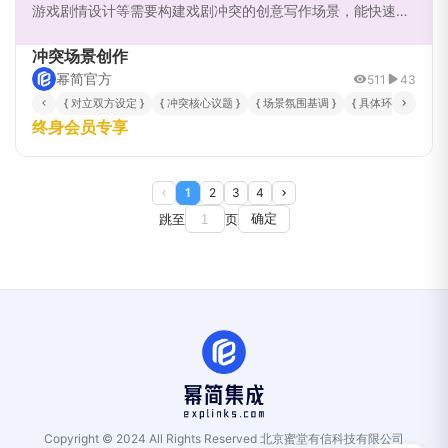
游戏剧情设计等需要构建戏剧冲突的创意写作场景，能快速激
发灵感并产出结构完整的叙事片段。
冲突场景创作
幂简官方
511
43
{ 对立双方设定 }
{ 冲突核心议题 }
{ 场景氛围基调 }
{ 具体环境背景 }
终身会员专享
1
2
3
4
跳至
页
确定
Copyright © 2024 All Rights Reserved
北京蜜堂有信科技有限公司