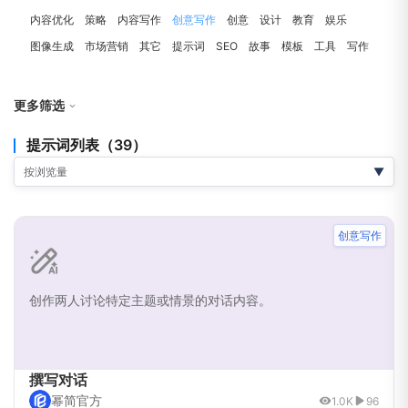
内容优化
策略
内容写作
创意写作
创意
设计
教育
娱乐
图像生成
市场营销
其它
提示词
SEO
故事
模板
工具
写作
更多筛选
提示词列表（39）
AI能力：
按浏览量
▼
全部
文生文
文生图
文生视频
文生代码
创意写作
AI模型：
全部
Claude
DeepSeek
OpenAI
KIMI
Gemini
Qwen
Grok
创作两人讨论特定主题或情景的对话内容。
撰写对话
幂简官方
1.0K
96