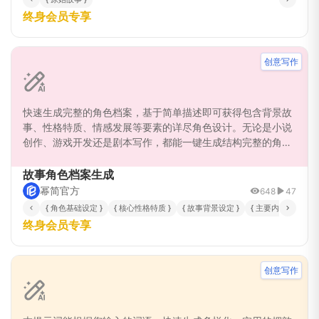
终身会员专享
创意写作
快速生成完整的角色档案，基于简单描述即可获得包含背景故
事、性格特质、情感发展等要素的详尽角色设计。无论是小说
创作、游戏开发还是剧本写作，都能一键生成结构完整的角色
蓝图，节省角色构思时间，让您专注于故事创作，塑造出有血
有肉、令人难忘的立体角色。
故事角色档案生成
幂简官方
648
47
{ 角色基础设定 }
{ 核心性格特质 }
{ 故事背景设定 }
{ 主要内在矛盾 }
终身会员专享
创意写作