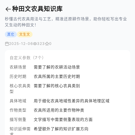
←
种田文农具知识库
秒懂古代农具用法与工艺，精准还原耕作场景，助你轻松写出专业
又生动的种田文！
其它
文生文
2025-12-06
323
0
自定义参数（7个）
农耕场景
需要了解的农耕活动场景
历史时期
农具所属的主要历史时期
核心农具类
需要了解的核心农具类别
型
具体地域
用于细化农具地域性差异的具体地理区域
作物类型
农具所适用的主要作物种类
描写侧重
文学描写中需要侧重表现的方面
知识延伸需
希望额外了解的知识扩展方向
求