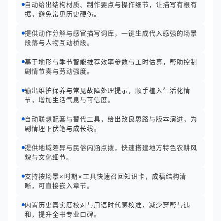
自动给出结构材质、制作要点与操作细节，让描写有根有
据，避免常见历史硬伤。
提供动作分解与感官描写词库，一键生成代入感强的场景
段落与人物互动桥段。
基于地形与季节智能推荐效率参数与工时估算，帮助控制
剧情节奏与劳动强度。
输出维护保养与常见故障处理提示，顺手植入生活化情
节，增加生活气息与可信度。
自动联想配套与替代工具，给出改良思路与版本演进，为
剧情埋下伏笔与成长线。
提供地域差异与民俗内涵点拨，快速搭建地方特色农耕风
貌与文化细节。
支持按场景×时期×工具快速召回知识卡，成稿结构清
晰，可直接嵌入章节。
内置历史真实度校对与用语时代感校准，减少穿帮与违
和，提升全书专业口碑。