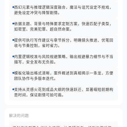
西幻元素与推理逻辑深度融合，魔法与诅咒设定不抢戏，
避免设定冲突与降智剧情。
依据主题、背景与特殊要求定制方案，快速匹配子类型，
如密室、完美犯罪、超自然命案。
提供可执行写作建议与章节拆分，明确镜头推进、伏笔回
收与节奏控制，省时省力。
内置逻辑校准与风险规避策略，输出规避暴力细节与不当
描写，安全发布无负担。
模板化输出格式清晰，案件概述到真相揭示一条龙，方便
团队协作与多版本迭代。
支持从灵感火花到成品大纲的快速跃迁，显著缩短前期构
思时间，保证剧情可拍可画。
解决的问题