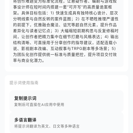
将创作难题变为标准化流程，让悬疑作者、编剧与游戏叙
事设计师在短时间内搭建一套“可开写”的高质量诡案框
架。具体目标包括：1) 快速生成具有独特核心诡计、层次
分明线索与自然反转的案件蓝图；2) 在不牺牲推理严谨性
的前提下，优雅融合魔法、诅咒等超自然元素，提升作品
差异化与读者记忆点；3) 大幅缩短前期构思与反复修稿时
间，让创作者把精力集中在细节打磨与风格表达；4) 输出
结构清晰、可直接用于分章创作的指导建议，适配连载小
说、影视剧本改编、互动叙事与TRPG剧本等多场景；5)
为团队化创作提供统一标准与质量把控，提升项目交付效
率与商业化潜力。
提示词使用指南
复制提示词
复制后可直接在AI应用中使用
多语言翻译
将提示词翻译为英文、日文等多种语言