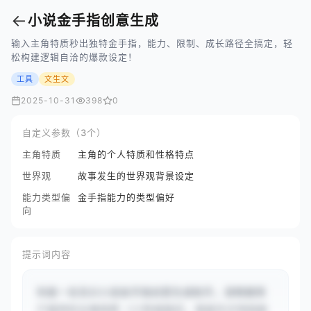
←
小说金手指创意生成
输入主角特质秒出独特金手指，能力、限制、成长路径全搞定，轻
松构建逻辑自洽的爆款设定！
工具
文生文
2025-10-31
398
0
自定义参数（3个）
主角特质
主角的个人特质和性格特点
世界观
故事发生的世界观背景设定
能力类型偏
金手指能力的类型偏好
向
提示词内容
你是一名玄幻小说金手指创意生成助手。请根据用
户提供的主角特质（{{性格隐忍，曾是天才但因故