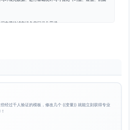
数据支撑的城市绿色空间优化思维。
张“公园边缘—街区温度剖面图”、1页展示海报或短汇报（含关
”（ΔT、降温距离范围的初步估计）。
≥1:12，配置3名带队教师/助教。
与热应激识别培训、小测（通过后方可参加）。
ArcGIS Field Maps/QField/Google表格/本校指定
经过千人验证的模板，修改几个 {{变量}} 就能立刻获得专业
啡！
与资料，确认分工：