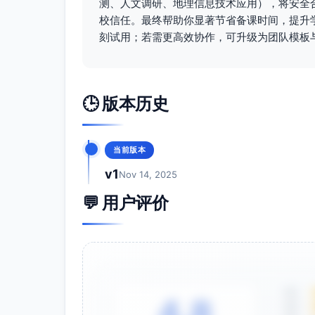
测、人文调研、地理信息技术应用），将安全
安全注意事项与应急预案
校信任。最终帮助你显著节省备课时间，提升
风险识别
刻试用；若需更高效协作，可升级为团队模板
热应激与脱水；机动车与非机动车混行
过敏；天气突变（雷雨/大风/高温红色
管控措施
🕒 版本历史
气象与环境条件门槛：若发布雷电预警或AQ
据分析。风力≥6级或暴雨预警同样改期
队形与路权：全程走人行道与斑马线，路
当前版本
与封闭区域。
v1
Nov 14, 2025
防暑：每30–40分钟集体补水；穿着浅
水体安全：与岸线保持≥1 m距离，不
💬 用户评价
器材安全：红外测温仅对地表/墙面，禁
真。
个体差异：对体能较弱或对热敏感学生
础急救。
隐私与合规：不拍摄可识别陌生人肖像
5星
4.8
应急流程
4星