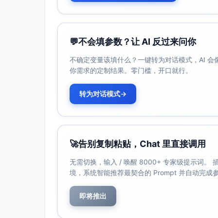
组长（统筹）、安全员（道路与队形+补
度/风速与红外测温各一）、导航员/摄
讲解路线与点位类型、时间节点、联络方式
💬
不会填参数？让 AI 反过来问你
仪器校准与规范演练（10分钟）
不确定变量该填什么？一键转为对话模式，AI 
在荫凉处对比各组温湿度计读数（2分钟稳定后
你需求的定制结果。零门槛，开口就行。
红外测温仪设置发射率0.95，演练距地表
采样设计与点位分工（总测量约100分钟）
转为对话模式
→
公共原则：所有测点在安全人行道或园路；每
每点停留≤4分钟；拍照留存环境特征。
路线一：建筑密集区/道路段（约40分钟）
点A：主干道人行道（曝晒路段，沥青或
🚀
告别复制粘贴，Chat 里直接调用
点B：建筑“街谷”半阴/全阴处（记录建筑
无需切换，输入 / 唤醒 8000+ 专家级提示词
点C：背街小巷（低风环境）
境，系统智能推荐最契合的 Prompt 并自动完
路线二：公园边缘至内部梯度（约40分钟）
点D：公园外沿路边（距绿地边界约0–10
即将推出
点E：公园内部草坪日照区