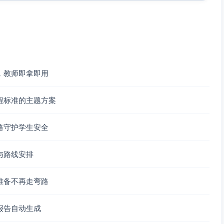
估计%）
 m，不倚靠护栏）
与上述交叉进行）
 m三个距离点，再次测量气温，绘制“由绿地向城区”的温度梯度。
，教师即拿即用
或对异常值点位复测。
或公园凉亭）
程标准的主题方案
用模板自动生成：
路守护学生安全
下Tair
与路线安排
园/社区的绿化降温建议。
准备不再走弯路
，确认签到签退。
:20校准；09:30–11:10外业测量；11:10–11:40汇总分
报告自动生成