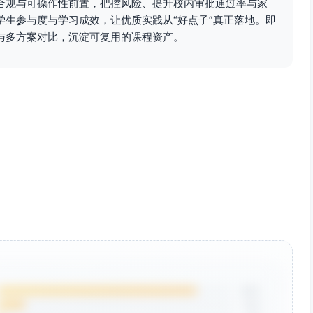
合规与可操作性前置，把控风险、提升校内审批通过率与家
学生参与度与学习成效，让优质实践从“好点子”真正落地。即
与多方案对比，沉淀可复用的课程资产。
；水体边缘跌落；强日照与晒伤；地面高温灼伤；昆虫叮咬与
预警）；人群密集与财物安全。
I>150或预估体感温度/HI≥38°C，活动改期或转为室内数
。
口只在绿灯/人行信号通过；禁止进入车行道、工地、私有地
色透气衣物与遮阳帽；必要时在树荫/凉亭休息5–10分钟。
跨越护栏，不采集水样。
止对人和金属反光面直视反射；温度计避免曝晒直射读数失
安排就近点位与轻量任务；至少一名教师携带急救包并熟悉基
；不使用无人机；遵守公园管理规定。
85%
12%