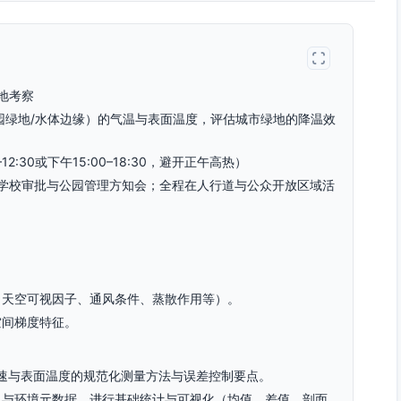
地考察
园绿地/水体边缘）的气温与表面温度，评估城市绿地的降温效
2:30或下午15:00–18:30，避开正午高热）
学校审批与公园管理方知会；全程在人行道与公众开放区域活
、天空可视因子、通风条件、蒸散作用等）。
空间梯度特征。
、风速与表面温度的规范化测量方法与误差控制要点。
息与环境元数据、进行基础统计与可视化（均值、差值、剖面