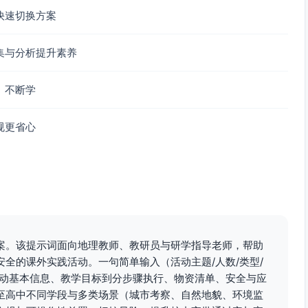
快速切换方案
集与分析提升素养
护罩）6套
、不断学
2部手机，充足电量与流量）
规更省心
底图与路线图
口罩
、纱布、消毒湿巾、口服补盐液/电解质）
量补给
案。该提示词面向地理教师、教研员与研学指导老师，帮助
络群
全的课外实践活动。一句简单输入（活动主题/人数/类型/
活动基本信息、教学目标到分步骤执行、物资清单、安全与应
（估测距公园边界距离用）
至高中不同学段与多类场景（城市考察、自然地貌、环境监