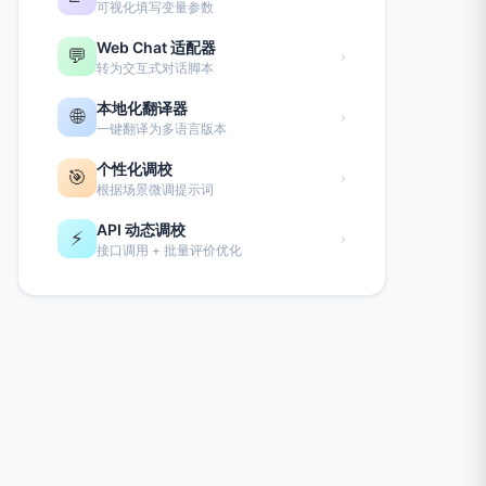
可视化填写变量参数
Web Chat 适配器
💬
›
转为交互式对话脚本
本地化翻译器
🌐
›
一键翻译为多语言版本
个性化调校
🎯
›
根据场景微调提示词
API 动态调校
⚡
›
接口调用 + 批量评价优化