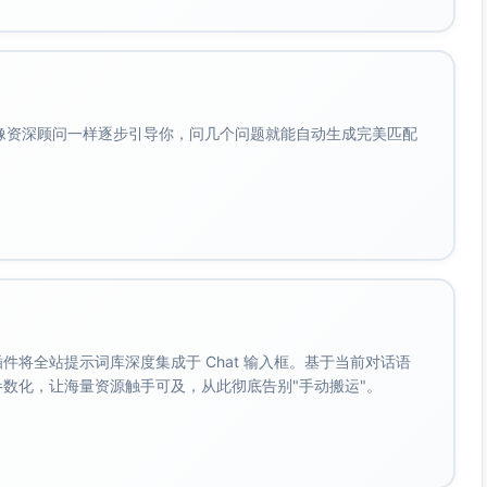
水提醒）、记录员（表格与元数据）、测量员2名（气温/湿
影员（轨迹与现场照片）。
与紧急集合点。
会像资深顾问一样逐步引导你，问几个问题就能自动生成完美匹配
记录），若偏差>0.5°C或>5%RH，记录修正值。
约1 m、垂直瞄准测量；风速计在胸口高度朝向来风测读。
点记录3次读数取均值；空气温度在1.5 m、避直射并通风；
水泥）
高宽比H/W与天空可视大致等级1–5）
。 插件将全站提示词库深度集成于 Chat 输入框。基于当前对话语
成参数化，让海量资源触手可及，从此彻底告别"手动搬运"。
 m）