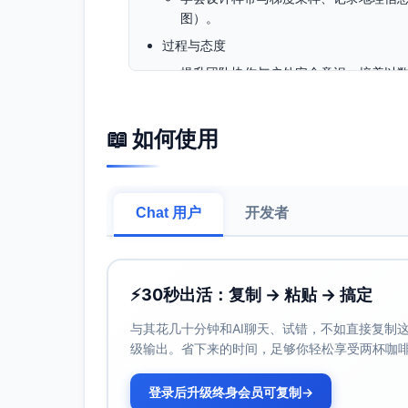
图）。
过程与态度
提升团队协作与户外安全意识，培养以
预期成果
每组完成1份“城市热岛测量数据表”、1
📖 如何使用
键发现与建议）。
形成班级合并数据的“绿地降温效应速报
详细活动流程（分步骤）
Chat 用户
开发者
总人数36人，分6组（每组6人）。建议师生配比
预备（前一日，线上/课堂，30分钟）
⚡
30秒出活：复制 → 粘贴 → 搞定
内容：热岛原理回顾、仪器使用视频、安全
作业：下载并熟悉数据记录表与手机定位/记录APP（如
与其花几十分钟和AI聊天、试错，不如直接复制这些
工具）。
级输出。省下来的时间，足够你轻松享受两杯咖
集合与任务发布（20分钟）
登录后升级终身会员可复制
地点：学校内集合点。发放反光背心、仪器
→