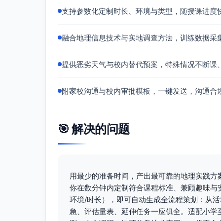
支持参数化定制时长、环境与类型，随授课进度
所需材料与设备清单
测量与记录
融合地理信息技术与实地调查方法，训练数据采
数字温湿度计（带通风百叶或简易辐射防
红外测温仪（表面温度）6台
提供恶劣天气与校内替代预案，特殊情况不断课
便携风速计3台（可2组共用）
GPS/手机定位与记录APP（每组至少
附家校沟通与校内审批模板，一键发送，沟通合
纸质数据表与夹板、铅笔/记号笔；打印
秒表或手机计时
安全与后勤
🎯 解决的问题
反光背心36件，遮阳帽、防晒霜、备用
急救包（冰敷袋/速冷贴、创可贴、绷带
饮用水（每人≥500–750 ml），简易能
用最少的准备时间，产出最可靠的地理实践方
雨具（视天气），对讲机或教师电话联
你在数分钟内定制符合课程标准、兼顾趣味与安
其他
环境/时长），即可自动生成全流程策划：从
垃圾袋（无痕离场）、便携测距轮/卷尺
急、评估量表、延伸任务一应俱全。适配小学