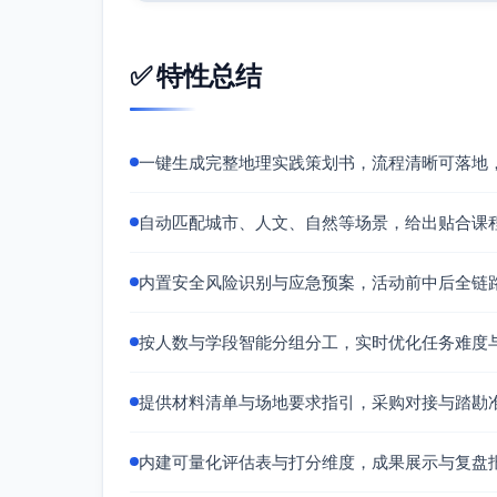
点F：乔木林下阴影区（记录树冠覆盖率
点G：临近水体步道边（注意安全距离≥1
梯度测线（可由2组专门执行，约20分钟，
✅ 特性总结
沿公园边界外侧设0 m、50 m、150
机动与补测（10分钟）
一键生成完整地理实践策划书，流程清晰可落地
若时间允许，在硬质广场/停车场增加1点，
数据汇总与快速分析（30分钟，返回学校
自动匹配城市、人文、自然等场景，给出贴合课
各组将数据录入共享表（字段见下）。教师
各地类Tair、Tsfc均值与标准差
内置安全风险识别与应急预案，活动前中后全链
绿地降温强度ΔT = 邻近街区Tair − 公园林
梯度剖面图（距离-气温散点/折线）
按人数与学段智能分组分工，实时优化任务难度
小组3分钟速报：1个关键发现+1条面向校
现场总结与回收（10分钟）
提供材料清单与场地要求指引，采购对接与踏勘
复盘安全与规范执行情况，回收仪器与背心
建议时间安排示例（上午场）：09:00集合-发布；09
内建可量化评估表与打分维度，成果展示与复盘
析；11:40–11:50总结。