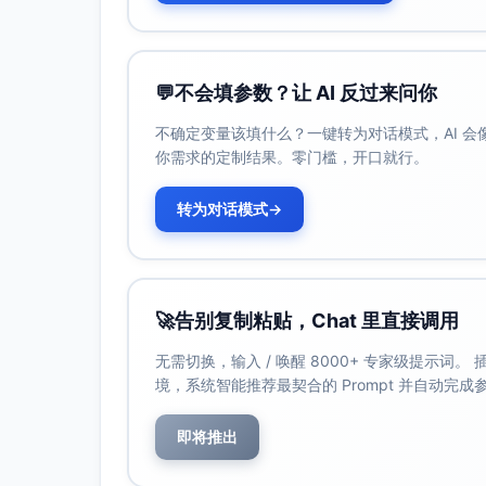
强弱拍视觉卡片（大点=强拍、小点=弱拍）
简易节拍器或播放稳定节拍的音频（中速，约90
消毒湿巾与纸巾（器材与手部清洁）
💬
不会填参数？让 AI 反过来问你
备用软性节奏道具（如膝拍/拍手替代，给
不确定变量该填什么？一键转为对话模式，AI 
活动流程
你需求的定制结果。零门槛，开口就行。
安全与规则引入（3分钟）
转为对话模式
→
规则口令：
“强拍用鼓，弱拍用棒”（鼓=大声但
“两臂一把尺”：挥棒时保持与同伴一
“棒只敲棒，鼓敲鼓心”，不敲地、不
🚀
告别复制粘贴，Chat 里直接调用
示范正确握法与力度：手鼓用放松手腕击
无需切换，输入 / 唤醒 8000+ 专家级提示词
身体律动热身（5分钟）
境，系统智能推荐最契合的 Prompt 并自动完
展示强弱拍卡：大点=迈大步并拍手，小
即将推出
教师口令：数“1-2-3-4”，孩子在“1、
重复2轮后加入音乐或节拍器，保持稳定