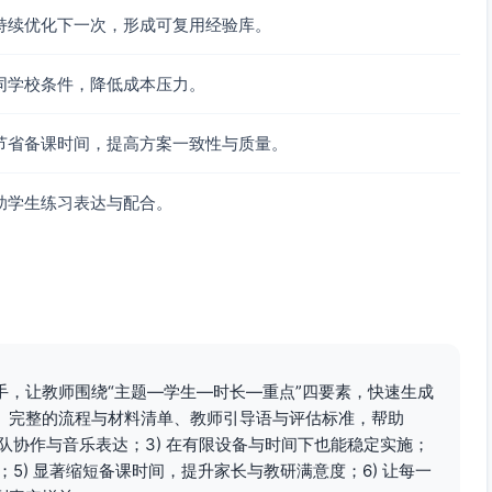
持续优化下一次，形成可复用经验库。
拍卡进行8拍指挥
举“小点卡”=棒在2、4拍更轻柔
同学校条件，降低成本压力。
静止
小组可获得“团队默契星”（口头表扬即可）
节省备课时间，提高方案一致性与质量。
助学生练习表达与配合。
冷静
拍/弱拍”和“我帮助了团队的地方”
-嗒（弱），鼓像大步走，棒像小步轻点。”
，弱拍是车厢跟上。”
手，让教师围绕“主题—学生—时长—重点”四要素，快速生成
、完整的流程与材料清单、教师引导语与评估标准，帮助
化团队协作与音乐表达；3) 在有限设备与时间下也能稳定实施；
出现整体加速，老师以拍手或口令“停—准备—走”重置速度
；5) 显著缩短备课时间，提升家长与教研满意度；6) 让每一