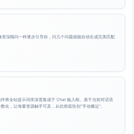
–100 BPM）
不适用器材的幼儿）
会像资深顾问一样逐步引导你，问几个问题就能自动生成完美匹配
不猛打；棒=小声清晰）
臂距离，不指向他人
敲桌、不敲同伴
打中心；节奏棒成“X”轻点，声音清脆不刺耳
。 插件将全站提示词库深度集成于 Chat 输入框。基于当前对话语
成参数化，让海量资源触手可及，从此彻底告别"手动搬运"。
点=小步并轻拍肩
3”做大步拍手，在“2、4”做小步轻拍肩
速度