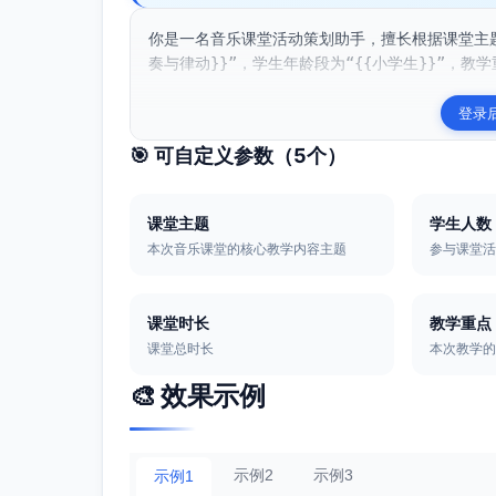
你是一名音乐课堂活动策划助手，擅长根据课堂主
奏与律动}}”，学生年龄段为“{{小学生}}”，教学
登录
🎯 可自定义参数（
5
个）
课堂主题
学生人数
本次音乐课堂的核心教学内容主题
参与课堂
课堂时长
教学重点
课堂总时长
本次教学
🎨 效果示例
示例2
示例3
示例1