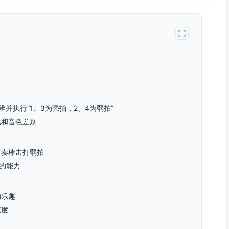
并执行“1、3为强拍，2、4为弱拍”
式和音色差别
节奏棒击打弱拍
号的能力
的乐趣
态度