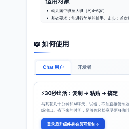
适用对象
幼儿园中班至大班（约4–6岁）
基础要求：能进行简单的拍手、走步；首次
活动时长
总时长：30分钟
📖 如何使用
安全与规则引入：3分钟
身体律动热身（强弱拍体验）：5分
乐器认识与试打：6分钟
Chat 用户
开发者
团队游戏一：鼓棒接力圈：8分钟
团队游戏二：小小指挥家：5分钟
冷静与反馈：3分钟
⚡
30秒出活：复制 → 粘贴 → 搞定
所需材料
与其花几十分钟和AI聊天、试错，不如直接复制这些
级输出。省下来的时间，足够你轻松享受两杯咖
手鼓9个（供一半学生使用，轮换）
节奏棒18支（9对）
登录后升级终身会员可复制
→
地面位置标记（胶带或地贴18个，确保间距