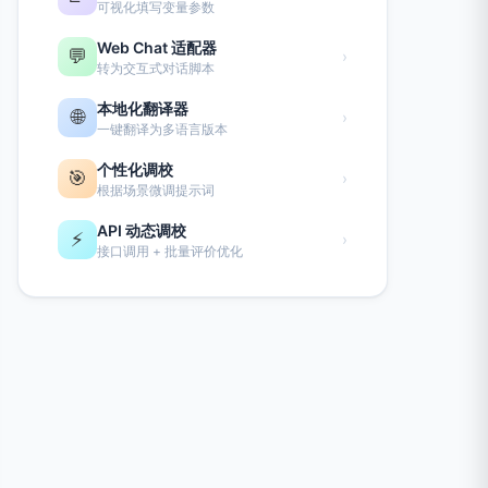
可视化填写变量参数
Web Chat 适配器
💬
›
转为交互式对话脚本
本地化翻译器
🌐
›
一键翻译为多语言版本
个性化调校
🎯
›
根据场景微调提示词
API 动态调校
⚡
›
接口调用 + 批量评价优化