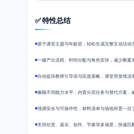
乐器认识与试打（6分钟）
分组：全班18人分3组，每组6人；每
✅ 特性总结
练习：
口令“1强鼓、2弱棒、3强鼓、4弱棒
交换角色：鼓与棒互换，确保每位幼
基于课堂主题与年龄层，轻松生成完整互动活动
关注点：音量控制、姿势与节拍稳定
团队游戏一：鼓棒接力圈（8分钟）
一键产出流程、时间分配与角色安排，减少教案
玩法：
每组围成小圈，按座位顺序依次演奏：
自动提供教师引导语与应急策略，课堂突发情况
位置4（棒）=拍4，位置5（鼓）=拍
完成8拍后，老师喊“换位”，孩子顺
兼顾不同能力水平，内置分层任务与替代方案，
目标：在稳定节拍下完成整圈接力，听到
挑战升级（可选，视班级情况进行1轮）
强调安全与可操作性，材料清单与场地布置一目
加入“静—响”卡：遇到“静”卡，弱
声
支持欣赏、器乐、创作、节奏等多场景，快速匹
安全提示：移动换位时器材贴身拿稳，