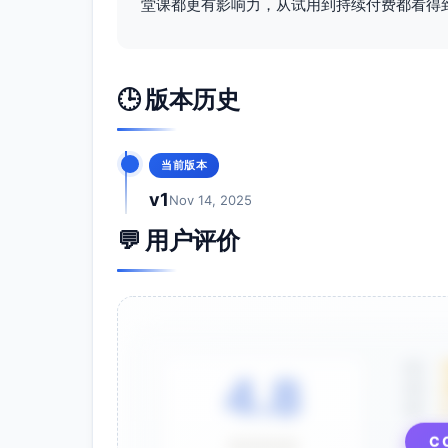
堂课都更有影响力，从试用到持续付费都看得
初学幼儿：只做“鼓=拍1、棒=拍2”的
进阶幼儿：在小小指挥家环节尝试“弱拍无
对声音敏感幼儿：允许使用“拍膝/拍手
🕒 版本历史
突发情况应对：
噪音过大：立刻使用“静—响”卡做1轮无
孩子情绪激动：安排靠近教师位置，给“
当前版本
评估标准
v1
Nov 14, 2025
节拍稳定度（量化）：在连续16拍中，能在
💬 用户评价
安全与规范（量化）：全程无挥棒指向他人/
团队协作（量化）：在接力圈游戏中，小组能
≤2拍
跟随指挥（量化）：能在“静—响”卡切换时
参与度（量化）：每名幼儿至少完成1次鼓与
5星
4.8
4星
拓展建议
3星
延伸活动：节奏图谱创作——用大点小点贴纸
C
⭐⭐⭐⭐⭐