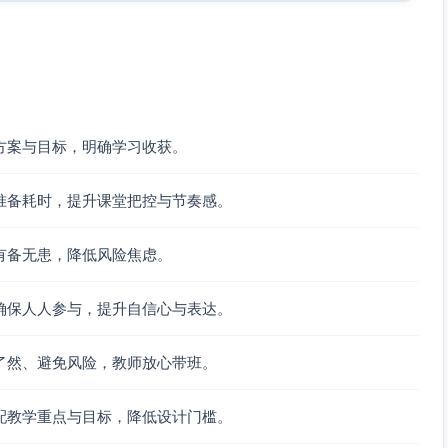
组内3人拿手鼓、3人拿节奏棒，面对面呈半圆形
”，循环4小节
儿体验两种角色
方案与目标，明确学习收获。
准备耗时，提升课堂把控与节奏感。
位置1（鼓）=拍1，位置2（棒）=拍2，位置3（鼓）=拍3，
有备无患，降低风险焦虑。
1，位置6（棒）=拍2……形成“节奏接力”
时针挪一个位置，继续接力
确保人人参与，提升自信心与表达。
老师“停—走”指令能迅速反应
：
了然、避免风险，教师放心带班。
拍改为无声动作（棒只做轻碰动作不发声）；遇到“响”卡，恢复发
配教学重点与目标，降低设计门槛。
慢走不奔跑