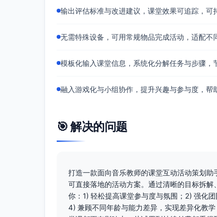
团队游戏二：小小指挥家（5分钟）
输出评估标准与改进建议，课堂效果可追踪，可
教师或轮选1名幼儿做“指挥家”，持强弱
举“大点卡”=鼓在1、3拍更清晰有力；
无需特殊设备，可用常规物品完成活动，适配不
加入“暂停”手势（双手交叉）=全体
每组轮流跟随指挥，完成两轮；表现好的
模板化输入课堂信息，系统化分解任务与步骤，
冷静与反馈（3分钟）
融入游戏化与小组协作，提升兴趣与参与度，帮
放慢节拍，做“膝拍-肩拍-抱抱自己”三步
快速回顾：请两位幼儿说一说“我听到的强
教师指导
🎯 解决的问题
引导语示例：
“听心跳：咚（强）-嗒（弱）-咚（强）
“我们是一列小火车，强拍是火车头推进
打造一款面向音乐教师的课堂互动活动策划助
节奏控制：
可直接落地的活动方案。通过清晰的目标拆解
你：1) 轻松提高课堂参与度与氛围；2) 强
使用稳定中速（90–100 BPM），如
4) 兼顾不同年龄与能力差异，实现差异化教学
差异化策略：