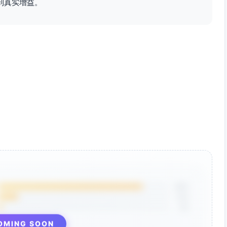
到真实增益。
两拍循环，再逐渐扩展到四拍
声动作”或“强拍轻声、弱拍更轻”的动态对比
”替代器材，位置稍远离鼓组，保持参与感
声动作，帮助恢复秩序
节拍小帮手”角色（负责口令数拍），减少器材刺激
≥80%的拍点上准确击打对应强/弱拍（观察记录）
奔跑行为，器材正确握持率≥90%
完成至少2轮无中断的接力；遇到“暂停”指令平均反应时间
于1拍内完成动作转换，小组错误率≤20%
棒的角色体验，发言或反馈≥1次/人（由教师勾选）
85%
12%
3%
在纸上排出“强弱强弱”8拍图谱，小组轮流按图谱演奏
OMING SOON