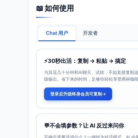
📖 如何使用
Chat 用户
开发者
⚡
30秒出活：复制 → 粘贴 → 搞定
与其花几十分钟和AI聊天、试错，不如直接复制这些
级输出。省下来的时间，足够你轻松享受两杯咖
登录后升级终身会员可复制
→
💬
不会填参数？让 AI 反过来问你
不确定变量该填什么？一键转为对话模式，AI 