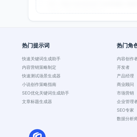
双十一用这个提示词生成了20多张海报，效果
很灵活，能快速适配不同节日。
效果好
节省时间
热门提示词
热门角
品牌设计师 - 李女士
👤
⭐⭐⭐⭐⭐
2025-01-10
快速关键词生成助手
内容创作
作为设计师，这个提示词帮我快速生成创意方
内容营销策略制定
开发者
就能直接使用。
快速测试场景生成器
产品经理
创意好
专业
小说创作策略指南
商业顾问
SEO优化关键词生成助手
市场营销
文章标题生成器
企业管理
SEO专家
数据分析