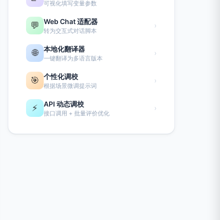
可视化填写变量参数
Web Chat 适配器
💬
›
转为交互式对话脚本
本地化翻译器
🌐
›
一键翻译为多语言版本
个性化调校
🎯
›
根据场景微调提示词
API 动态调校
⚡
›
接口调用 + 批量评价优化