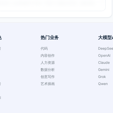
非常好！点击率提升了35%，节省了大量设计时间。参数调整
色
热门业务
大模型A
者
代码
DeepSee
向，大大提升了工作效率。生成的海报氛围感很强，稍作调整
内容创作
OpenAI
人力资源
Claude
数据分析
Gemini
创意写作
Grok
者
艺术插画
Qwen
查看更多评价
师