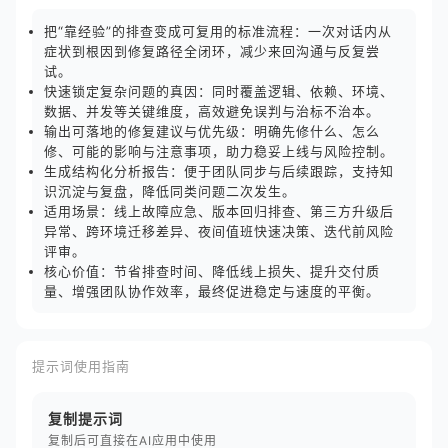
把“靠经验”的排查变成可复用的标准流程：一次对话内从
症状到根因到修复路径全闭环，减少来回沟通与反复尝
试。
快速锁定复杂问题的真因：同时覆盖逻辑、依赖、环境、
数据、并发等关键维度，高效避免误判与治标不治本。
输出可落地的修复建议与优先级：明确先修什么、怎么
修、可能的影响与注意事项，助力稳妥上线与风险控制。
生成结构化分析报告：便于团队同步与后续跟踪，支持知
识沉淀与复盘，降低同类问题二次发生。
适用场景：线上故障应急、版本回归排查、第三方升级后
异常、跨环境迁移差异、夜间值班快速决策、迭代前风险
评审。
核心价值：节省排查时间、降低线上损失、提升交付质
量、增强团队协作效率，最终促进稳定与速度的平衡。
提示词使用指南
复制提示词
复制后可直接在AI应用中使用