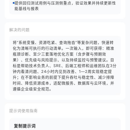
提供回归测试用例与压测侧重点，验证效果并持续更新性
能基线与报表
解决的问题
将“系统变慢、资源吃紧、查询拖沓”等复杂问题，快速转
化为清晰可执行的行动清单。一次输入，即可获得：精准
瓶颈诊断、至少三套落地优化方案（含步骤与预期效
果）、优先级与风险提示、以及持续监控与预警建议。目
标是帮助技术负责人、SRE、后端工程师和运维团队在3分
钟内看清问题、24小时内见到改善、1—2周实现稳定提
升；在不影响业务的前提下提升吞吐与稳定性、减少排障
时间、降低资源成本，适配微服务、数据库与云环境，并
遵循企业级安全规范。
提示词使用指南
复制提示词