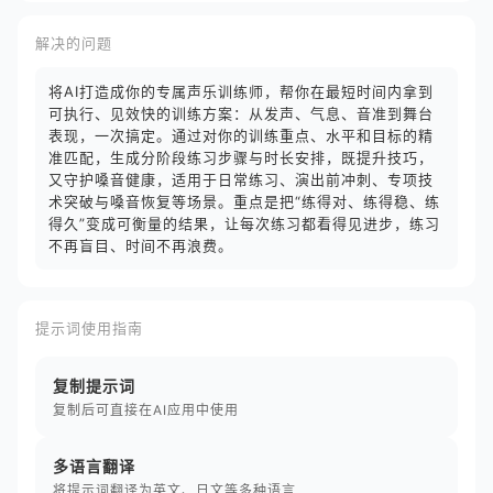
解决的问题
将AI打造成你的专属声乐训练师，帮你在最短时间内拿到
可执行、见效快的训练方案：从发声、气息、音准到舞台
表现，一次搞定。通过对你的训练重点、水平和目标的精
准匹配，生成分阶段练习步骤与时长安排，既提升技巧，
又守护嗓音健康，适用于日常练习、演出前冲刺、专项技
术突破与嗓音恢复等场景。重点是把“练得对、练得稳、练
得久”变成可衡量的结果，让每次练习都看得见进步，练习
不再盲目、时间不再浪费。
提示词使用指南
复制提示词
复制后可直接在AI应用中使用
多语言翻译
将提示词翻译为英文、日文等多种语言