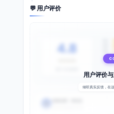
计费与权限：专业版功能开关键（高级
💬 用户评价
账单对接。
测试与监控：性能压测（并发坐席30、
值精调。
运营与支持
客服：模板库共创（收集高频场景），
5星
4.8
在线支持。
4星
PM：里程碑健康评审（缺陷率、逃逸Bu
3星
定性停/开闸）。
C
⭐⭐⭐⭐⭐
潜在障碍与应对策略：
基于 28 条评价
计费上线引发体验摩擦
用户评价与
策略：明确免费与专业版边界，专业版试
扩容引发性能波动
倾听真实反馈，在
策略：滚动发布，分批引入新商户，容
电商运营 - 张先生
报表数据一致性问题
👤
⭐⭐⭐⭐⭐
2025-01-15
策略：以事件溯源模型构建报表，数据