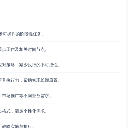
+时间窗口）、会话合并规则A/B测试、人工合并工具临时兜底。
、读写分离（如仅读副本）、熔断与降级（非关键报表延
晰可操作的阶段性任务。
订单含个人信息）、访问审计日志强制、最小权限原则与定期
重点工作及相关时间节点。
应对策略，减少执行的不可控性。
%核心场景覆盖（消息收发、订单状态获取）
成功率≥99%
更具执行力，帮助实现长期愿景。
加载≤1.5秒
天使用≥1次/天/坐席）
、市场推广等不同业务需求。
集完成；漏单率/重复沟通率监测上线
出格式，满足个性化需求。
化与价值兑现
于战略实施与执行。