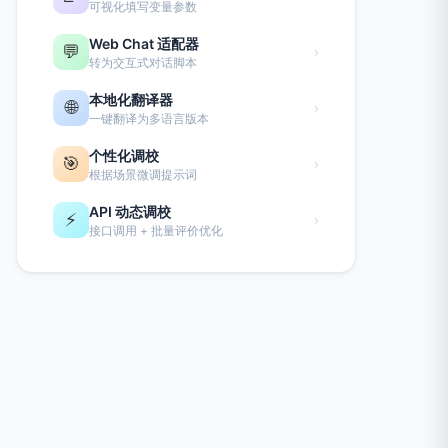
可视化填写变量参数
Web Chat 适配器
💬
›
转为交互式对话脚本
本地化翻译器
🌐
›
一键翻译为多语言版本
个性化调校
🎯
›
根据场景微调提示词
API 动态调校
⚡
›
接口调用 + 批量评价优化