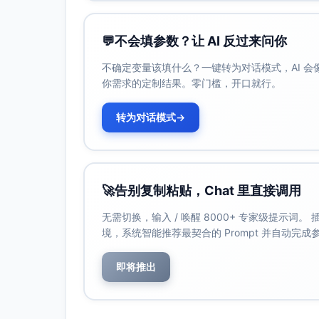
后端：三渠道API适配器、消息标准化模
射）、分配策略（轮询+优先级）、工单
💬
不会填参数？让 AI 反过来问你
时长、会话量、工单状态）。
前端：坐席工作台（收件箱、搜索、快
不确定变量该填什么？一键转为对话模式，AI 
户与角色）、本地化语言与简化上手流
你需求的定制结果。零门槛，开口就行。
测试：接口契约测试、端到端流（消息
10、消息峰值每分钟100）、数据加密
转为对话模式
→
可观测性：消息入/出成功率、延迟P50
试点与运营
客服：试点30家分批开通（10→20→
🚀
告别复制粘贴，Chat 里直接调用
PM：范围控制（仅核心功能）、里程碑
定价与开通：免费版默认开放；专业版
无需切换，输入 / 唤醒 8000+ 专家级提示词
二）。
境，系统智能推荐最契合的 Prompt 并自动完
潜在障碍与应对策略：
即将推出
渠道API限制或变更
策略：接口版本封装、速率限制与重试回
消息重复与线程归并不准确