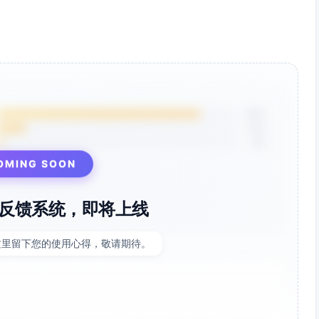
报表、分配策略扩展、工单自定义字段），试点商户白名单与
消息峰值每分钟300）、计费正确性与越权访问测试、告警阈
试点复盘与培训升级（响应技巧、复用模板），周度办公时段
85%
12%
g、SLA达成率），扩展节奏控制（每周新增10–15家，视稳
3%
OMING SOON
反馈系统，即将上线
用期14天，关键功能不在试点期间强制收费。
这里留下您的使用心得，敬请期待。
量预估与压测前置，发现波动立即停止扩展并回滚。
校验与重算任务，仪表盘标记数据延迟窗口。