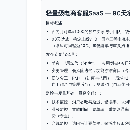
轻量级电商客服SaaS — 9
目标概述：
面向月订单≤1000的独立卖家与小团队，
90天达成：稳定上线v1.0（国内三类主流
（响应时间缩短40%、降低漏单与重复沟通
发布节奏与治理：
节奏：2周迭代（Sprint），每周例会+
变更管理：低风险迭代，功能冻结窗口（各
团队分工：PM×1（进度与范围），后端×2
席工作台与管理后台），测试×1（自动化+
监控与度量基础（贯穿全程）：
技术监控：消息吞吐与延迟、错误率、队列
业务监控：首响时间、漏单率、重复沟通率
费→专业）。
合规监控：访问审计覆盖率、敏感字段加密