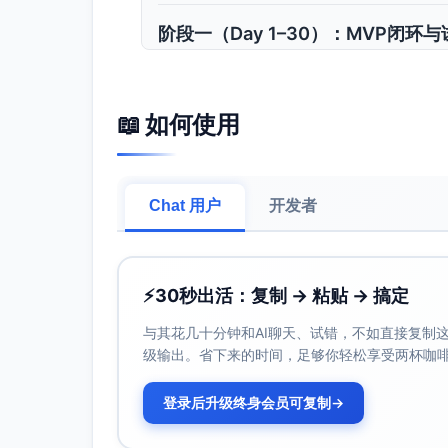
阶段一（Day 1–30）：MVP闭环
阶段目标优先级：
[高] 完成“三类主流电商渠道”API读写接
📖 如何使用
[高] 坐席工作台（统一会话、快捷回复、
[中] 基础报表与审计、加密落地、可观测
[中] 试点商户30家完成开通与培训并稳定
[低] 专业版计费的基础开通（不强制收费流
Chat 用户
开发者
关键里程碑：
M1（第1周末）：技术基线搭建（Web+
限雏形）
⚡
30秒出活：复制 → 粘贴 → 搞定
M2（第2周末）：渠道API接入v0.9（读
明确）
与其花几十分钟和AI聊天、试错，不如直接复制这些
级输出。省下来的时间，足够你轻松享受两杯咖
M3（第3周末）：坐席台v0.9（会话聚合、
M4（第4周末）：试点上线30家（灰度：先
登录后升级终身会员可复制
→
行动项：
技术与产品