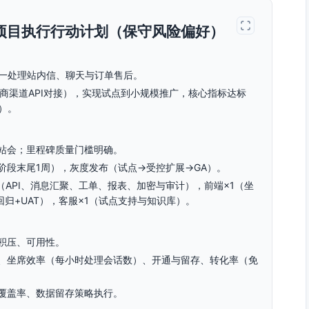
0天项目执行行动计划（保守风险偏好）
统一处理站内信、聊天与订单售后。
电商渠道API对接），实现试点到小规模推广，核心指标达标
）。
每日站会；里程碑质量门槛明确。
阶段末尾1周），灰度发布（试点→受控扩展→GA）。
（API、消息汇聚、工单、报表、加密与审计），前端×1（坐
回归+UAT），客服×1（试点支持与知识库）。
积压、可用性。
、坐席效率（每小时处理会话数）、开通与留存、转化率（免
覆盖率、数据留存策略执行。