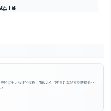
与试点上线
入与消息汇聚闭环
订单联动、智能分配、售后工单）可用
性与告警完善
使用
程）
云服务、消息队列、数据库、日志与监控、加密库集成、角色/权
取站内信/聊天+发送回复、订单状态读取、Webhook/轮询机制
经过千人验证的模板，修改几个 {{变量}} 就能立刻获得专业
啡！
快捷回复模板v1、智能分配v0.9、售后工单v0.9）
10家→30家），UAT完成，合规审计最小可用版通过