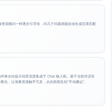
型、去重与线程归并策略、订单联动（按订单号/用户ID映
生命周期（新建→处理中→已解决→关闭）、基础报表（响应
速回复、订单侧栏）、管理后台（队列与分配、模板管理、用
会像资深顾问一样逐步引导你，问几个问题就能自动生成完美匹配
程。
→坐席→回复→订单变更→工单关闭）、性能基线（并发坐席
与访问审计用例。
/P95、错误码分布、入队/出队积压、服务可用性。
30），培训（上手30分钟视频+文档）、群内答疑、反馈收集。
质量门槛设定与验收；每日风险复盘与缺陷优先级划分。
开通入口与权限位检查（先免试不收款，计费流程至阶段
。 插件将全站提示词库深度集成于 Chat 输入框。基于当前对话语
成参数化，让海量资源触手可及，从此彻底告别"手动搬运"。
退、Webhook与轮询双通道冗余、适配器抽象层隔离变更。