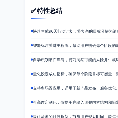
策略：去重键（渠道+会话ID+用户ID
✅ 特性总结
性能与稳定性不足
策略：队列与异步处理、缓存命中优化
后）。
快速生成90天行动计划，将复杂的目标分解为清
合规与数据安全
策略：敏感字段静态加密（如手机号、
智能标注关键里程碑，帮助用户明确每个阶段的
审计。
成功指标（阶段验收）：
自动识别潜在障碍，提前洞察可能的风险并生成
接入覆盖：三渠道API读写功能达到≥95
可用性：后端服务可用性≥99.5%，消息入库
量化设定成功指标，确保每个阶段目标可衡量、
性能：消息汇聚延迟P95≤3秒；会话页面首次
试点：开通商户≥30，激活率≥70%（连续7
支持多场景应用，适用于新产品发布、服务优化
体验与价值基线：试点商户首响时间基线采
可高度定制化，依据用户输入调整内容结构和输
阶段二（Day 31–60）：稳定性优
阶段目标优先级：
提供清晰的计划框架，节省用户规划时间，聚焦