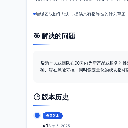
[高] 响应时间相对试点基线缩短≥20%，
增强团队协作能力，提供具有指导性的计划草案
[高] 报表与运营度量完善（响应时长、漏
[中] 专业版计费与权限差异化上线（99/
[中] 规模扩展至60家活跃商户（在稳定前
🎯 解决的问题
[低] 模板与分配策略精细化（按标签、优
关键里程碑：
M5（第6周末）：性能优化v1（消息延迟
v1.1（常见售后场景）
帮助个人或团队在90天内为新产品或服务的
M6（第8周末）：专业版计费开通（账期、
确、潜在风险可控，同时设定量化的成功指标
活跃商户60家
行动项：
技术与产品
🕒 版本历史
性能优化：数据库索引与查询优化、消
载水平扩容。
智能分配：规则丰富（按订单金额、工
当前版本
报表与看板：响应时间趋势、漏单追踪
v1
Sep 5, 2025
席效率排行。