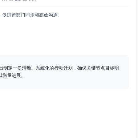
漏单率显著下降
，促进跨部门同步和高效沟通。
单、重复沟通、工单效率），可视化到管理后台
月），受控转化
提下）
先级、技能组）
、索引与缓存、页面渲染优化），智能分配策略v1，模板库
推出制定一份清晰、系统化的行动计划，确保关键节点目标明
权限位、基础促销配置），报表v1（管理看板），受控扩展到
以衡量进展。
息列表虚拟滚动与增量加载、模板渲染性能、服务器资源按负
单类型、客户标签）、溢出到通用队列的兜底策略。
（未回复超阈值）、重复沟通（同用户多会话合并提示）、坐