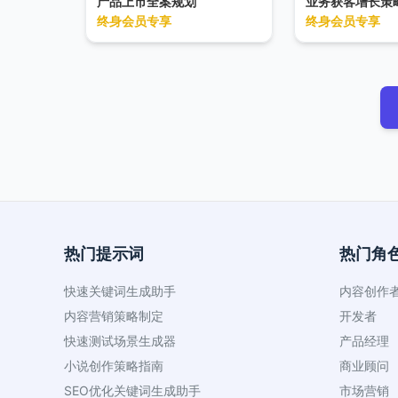
产品上市全案规划
业务获客增长策
划，覆盖发布前、中、后全周期。
终身会员专享
终身会员专享
输出包含风险评估与执行摘要，确
保方案具备战略深度与落地可行
性，适用于上市启动、市场扩张或
品牌重塑场景。
热门提示词
热门角
快速关键词生成助手
内容创作
内容营销策略制定
开发者
快速测试场景生成器
产品经理
小说创作策略指南
商业顾问
SEO优化关键词生成助手
市场营销