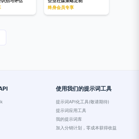
会识别与评估
企业社媒策略定制
竞争格局、用户需求
划、互动策略、数据分析与优化等
享
终身会员专享
多维度，输出包含市
关键环节的详细方案，帮助企业提
难度与预期收益的可
升品牌在线影响力、用户互动及销
企业决策者提供清
售转化。
的行动指南，适用于
业务扩张或竞争策略
业分析需求。
PI
使用我们的提示词工具
k
提示词API化工具(敬请期待)
提示词应用工具
我的提示词库
加入分销计划，零成本获得收益