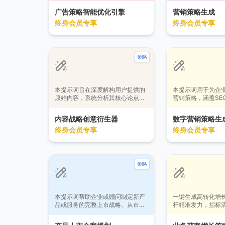
（如历史表现、预算、受众等），
预算分配和执行时
广告策略智能优化引擎
营销策略生成
运用数据科学方法，生成针对性、
优化资源、提升客
终身会员专享
终身会员专享
可解释的投放优化建议，旨在提升
可衡量的业务增长
点击率、转化率及投资回报率。适
用于寻求数据驱动决策、希望科学
提升广告效果的营销人员。
策略
本提示词旨在深度解构用户提供的
本提示词用于为企
原始内容，系统分析其核心论点、
营销策略，涵盖SE
结构、风格与技巧，并基于此衍生
社交媒体、PPC广
出3个具有战略价值、视角新颖且
策略可根据具体营
内容战略创意衍生器
数字营销策略生
可执行的全新内容创意及详细大
众定制，提供详细
终身会员专享
终身会员专享
纲。适用于内容运营、营销策划及
路线图，确保可落
创作者，用于拓展内容矩阵、挖掘
主题潜力，实现内容资产的战略复
用与增长。
策略
本提示词帮助企业或顾问制定新产
一键生成高转化增
品或服务的完整上市战略。从市场
杆精准发力，指标
分析、价值主张到营销与销售执
绩轻松飙升！
行，提供系统化步骤与关键节点规