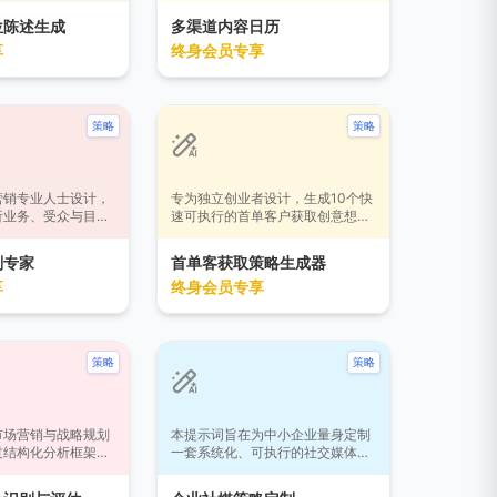
内容精准反映品牌价
提供可执行的主题、标题、格式、
位陈述生成
多渠道内容日历
与竞争优势，适用于
发布时间和推广策略，助力提升品
享
终身会员专享
牌战略文档或市场沟
牌影响力和用户参与度。
策略
策略
营销专业人士设计，
专为独立创业者设计，生成10个快
析业务、受众与目
速可执行的首单客户获取创意想
市场定位、策略框
法，提供具体操作步骤，兼顾免费
及效果评估的完整营
和付费方式，帮助用户在几天内实
划专家
首单客获取策略生成器
适用于新品上市、品
现首批付费客户突破。
享
终身会员专享
活动、数字营销转型
提供兼具创新性与实
解决方案，助力企业
力。
策略
策略
市场营销与战略规划
本提示词旨在为中小企业量身定制
过结构化分析框架，
一套系统化、可执行的社交媒体营
户提供的市场数据中
销策略。通过输入核心业务信息，
排序增长机会。它结
AI将生成涵盖平台选择、内容规