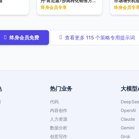
略
丹·肯尼迪7步高转化销售方案策划
市场增长机
产品经理及创业者设计，通过结构
合市场规模、
终身会员专享
终身会员专
化步骤深入挖掘客户痛点、呈现产
与企业能力等
品价值、构建信誉并设计分层行动
场潜力、实施
号召，旨在显著提升方案的转化潜
行性报告，为
力与业务说服力。
晰、数据驱动
新产品进入、
制定等多种商
终身会员免费
查看更多 115 个策略专用提示词
色
热门业务
大模型A
者
代码
DeepSee
内容创作
OpenAI
人力资源
Claude
数据分析
Gemini
创意写作
Grok