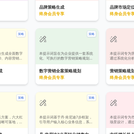
间表，帮助企业
保品牌个性鲜明、一致性强，并有
导，确保陈述
品牌策略生成
品牌市场定
户参与度，实现
效提升品牌认知度与市场差异化。
值、目标市场
终身会员专享
终身会员专
。
商业计划、品
通材料撰写。
策略
策略
业生成全面数字
本提示词旨在为企业提供一套系统
本提示词专为
O、内容营销、
化、可执行的数字营销策略规划服
通过系统化分
告等核心渠道。
务。它基于用户输入的核心业务信
标，生成涵盖
销目标和目标受
息，通过严谨的市场分析、策略制
架、执行方案
成
数字营销全案策略规划
营销策略规
执行计划与实施
定、执行规划与效果预测流程，输
销策略规划。
终身会员专享
终身会员专
地和高效执行。
出覆盖市场洞察、渠道组合、预算
牌重塑、促销
分配、执行计划及风险管控的完整
等多种场景，
方案。适用于新品上市、品牌升
操性的定制化
级、用户增长等多种营销场景，助
提升市场竞争
力营销人员制定数据驱动的决策，
策略
策略
提升营销活动的精准度与投资回报
率。
长方案，六大杠
本提示词基于丹·肯尼迪7步框架，
本提示词专为
清晰可落地，业
引导用户输入核心业务信息，系统
场景设计，通
化生成高度定制化、富有情感说服
系统性地从用
力的销售方案。它专为营销策划、
识别、评估并