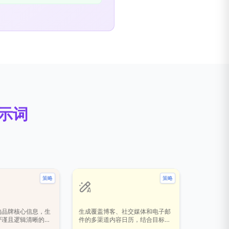
提示词
策略
策略
的品牌核心信息，生
生成覆盖博客、社交媒体和电子邮
严谨且逻辑清晰的市
件的多渠道内容日历，结合目标受
通过系统化的变量引
众偏好、营销目标及季节性趋势，