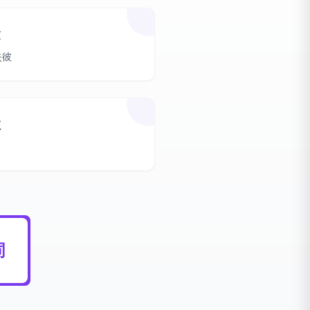
建
失彼
效
词