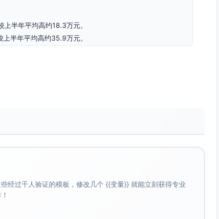
季度较上半年平均高约18.3万元。
季度较上半年平均高约35.9万元。
0.914, -19.546]）
2万元。
2, 1.860]）
万元，年化约+51万元，存在稳健上升趋势。
义有限。
，解释力中等偏高。
经过千人验证的模板，修改几个 {{变量}} 就能立刻获得专业
12，模型整体显著。
啡！
Omnibus/JB均不显著（残差近似正态）；采用HC3稳健方