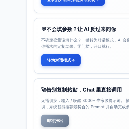
条件数=421（存在一定多重共线性风险，
三、业务含义与可执行建议
广告投放
💬
不会填参数？让 AI 反过来问你
结论：广告的边际营收产出显著且高（约3.
建议：在毛利率m条件下，理论最优的“继续
不确定变量该填什么？一键转为对话模式，AI 
槛≈5倍；当前边际ROAS显著高于该
你需求的定制结果。零门槛，开口就行。
量的前提下，逐步提高投放并跟踪边际R
转为对话模式
→
价格策略
结论：价格上调对营收高度敏感且为负向；
建议：谨慎提价。若必须提价（如成本
抵消+1个百分点价格带来的-约259万元营收，
🚀
告别复制粘贴，Chat 里直接调用
千元（约759万元），仅作量级判断。
证。
无需切换，输入 / 唤醒 8000+ 专家级提示词
促销与季节
境，系统智能推荐最契合的 Prompt 并自动完
结论：促销显著增收（+42.6万元/周）
即将推出
建议：下季度（若跨入Q4）应将促销与
适度保留促销频次与强度，避免过度依赖