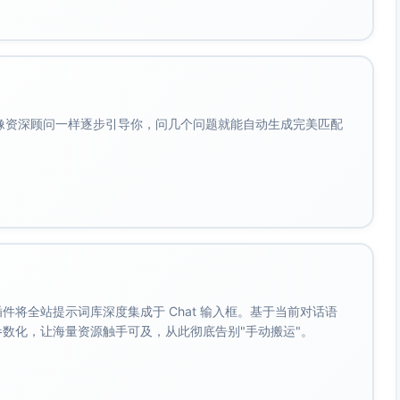
但未到异常水平；解释时以区间为主更稳妥）。
41万元/千元），边际ROAS约34倍。
加投”门槛为边际ROAS ≥ 1/m。例如毛利率20%，加投门
会像资深顾问一样逐步引导你，问几个问题就能自动生成完美匹配
门槛，存在继续扩量空间。建议在不显著推高价格/不稀释转化质
OAS随投放量的递减拐点。
每+1个百分点价格，周营收约-259万元。
上行），需同步加大促销或广告以对冲；参考对冲强度：为了
需新增广告花费≈259万元 ÷ 3.412万元/千元 ≈ 7,590
更稳妥做法是小步试点、分品类差异化定价，并用周度A/B验
。 插件将全站提示词库深度集成于 Chat 输入框。基于当前对话语
成参数化，让海量资源触手可及，从此彻底告别"手动搬运"。
，Q3、Q4自然季节上行，Q4更强。
较高预算投放叠加，以放大“季节×促销×广告”的协同；非旺季
导致基准需求被“训练”。