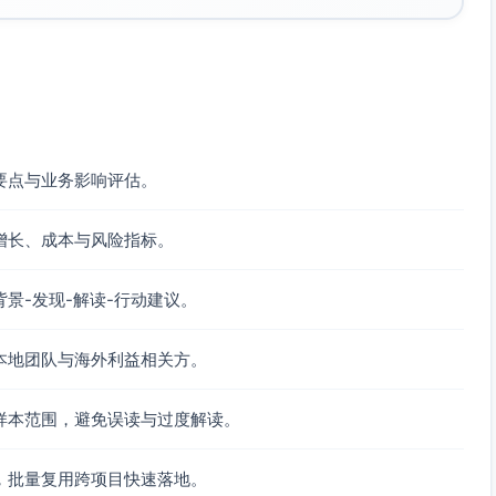
余和压测降低宕机概率；对不可避免窗口安排在非促销/非高峰
要点与业务影响评估。
/年）；可作为保守增长底座。
”，额外增长主要来自广告、促销与价格动作的组合优化。
增长、成本与风险指标。
但广告与价格可能存在内生性（例如根据需求预判而调整）。若
景-发现-解读-行动建议。
成本/排期冲击）、或使用滞后变量/断点/面板固定效应与事
，若需要价格弹性（百分比对百分比），需引入对数形式或提供
本地团队与海外利益相关方。
。
样本范围，避免误读与过度解读。
AS≈34倍，显著且稳健，具备加投空间。
，批量复用跨项目快速落地。