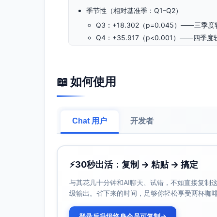
季节性（相对基准季：Q1–Q2）
Q3：+18.302（p=0.045）——三
Q4：+35.917（p<0.001）——四
站点故障（site_outage）
系数：-95.230（p=0.014，95%CI：[-17
📖 如何使用
含义：有故障的周，营收平均减少约95.
线性趋势（trend，按周）
系数：+0.986（p=0.028，95%CI：[0.11
Chat 用户
含义：趋势项显示每周自然增长约0.99
开发者
截距（Intercept：125.437，p<0.001）
含义：仅作基准水平控制，独立业务含
⚡
30秒出活：复制 → 粘贴 → 搞定
二、模型整体表现
拟合度：R²=0.621，调整后R²=0.594
与其花几十分钟和AI聊天、试错，不如直接复制这些
整体显著：F(7,96)=22.31，p=1.23e-
级输出。省下来的时间，足够你轻松享受两杯咖
误差与诊断：DW=1.98（无明显自相关）；
差，结论对异方差稳健。
登录后升级终身会员可复制
→