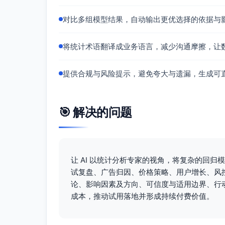
价格：上调显著抑制营收（约-259万元/
促销：单周+42.6万元；与旺季/Q4叠加效
对比多组模型结果，自动输出更优选择的依据与
故障：单周约-95万元，需作为损益重点治
模型：R²=0.621、DW≈2、稳健方差
将统计术语翻译成业务语言，减少沟通摩擦，让
提供合规与风险提示，避免夸大与遗漏，生成可
🎯 解决的问题
让 AI 以统计分析专家的视角，将复杂的回归
试复盘、广告归因、价格策略、用户增长、风
论、影响因素及方向、可信度与适用边界、行
成本，推动试用落地并形成持续付费价值。