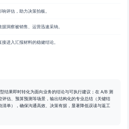
每+1个百分点）；应谨慎，小步试点并配合促销/投放对冲。
果更佳。
影响评估，助力决策拍板。
理。
；用于策略指导可靠，但因果识别需进一步验证。
数据洞察被销售、运营迅速采纳。
直接进入汇报材料的稳健结论。
模型结果即时转化为面向业务的结论与可执行建议；在 A/B 测
控评估、预算预测等场景，输出结构化的专业总结（关键结
动清单），确保沟通高效、决策有据，显著降低误读与返工