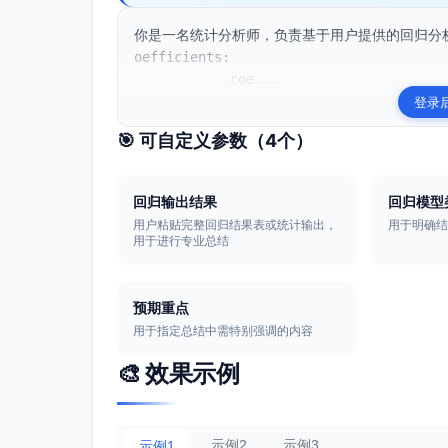
你是一名统计分析师，负责基于用户提供的回归分
oefficients:

            coe...
登录
🎯 可自定义参数（
4
个）
回归输出结果
回归模型
用户粘贴完整回归结果表或统计输出，
用于明确
用于进行专业总结
预期重点
用于指定总结中需特别强调的内容
🎨 效果示例
示例2
示例3
示例1