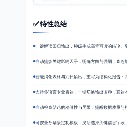
运营稳定性
结论：站点故障单周损失约95万元。
✅ 特性总结
建议：优先级提升至“损益项”，通过冗
时段，减少与大促/价格动作的重叠。
趋势管理
一键解读回归输出，秒级生成高管可读的结论、
结论：存在稳定上行趋势（约+51万元
建议：预算编制时将趋势视作“保底增长
自动提炼关键影响因子，明确方向与强弱，直连
四、注意事项（方法论边界）
本模型为OLS，虽使用HC3稳健标准误，
智能消化表格与冗长输出，重写为结构化报告：背
需更强因果识别，建议引入工具变量（如投放
件研究等方法做稳健性检验。
价格变量为“百分点→绝对营收”的半弹性
支持多语言专业表达，一键切换输出语种，直达
基准营收与价格水平进行换算。
季节基准为Q1–Q2，解读应以相对差异为准
自动检查结论的稳健性与局限，提醒数据质量与
核心结论（摘要）
广告：边际营收+3.41万元/千元，边际RO
可按业务场景定制模板，灵活选择关键信息字段