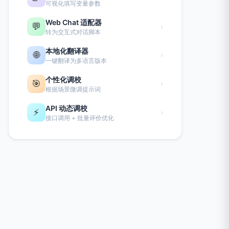
可视化填写变量参数
Web Chat 适配器
💬
›
转为交互式对话脚本
本地化翻译器
🌐
›
一键翻译为多语言版本
个性化调校
🎯
›
根据场景微调提示词
API 动态调校
⚡
›
接口调用 + 批量评价优化