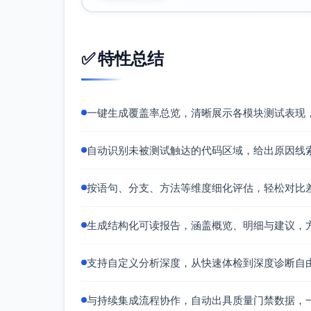
分支覆盖薄弱点
边界条件：percent=50。
低频外部状态：fraud_suspected。
✅ 特性总结
异常兜底：重试耗尽后的 ERROR 返回。
接口响应：双分支（201/402）需双向覆盖到
一键生成覆盖率总览，清晰展示各模块测试表现
改进建议
支付结果分支完善
自动识别未被测试触达的代码区域，给出原因线
用例：模拟网关返回 fraud_suspect
预期提升：paymentService 分
按语句、分支、方法等维度细化评估，轻松对比
重试耗尽的异常兜底
用例：将 retries 设为 0（或 1 并连续
生成结构化可读报告，涵盖概览、明细与建议，
ERROR 且包含 message。
预期提升：覆盖行 15，完善异常兜底
支持自定义分析深度，从快速体检到深度诊断自
百分比折扣边界值
用例：coupon.type=percent 且 v
与持续集成流程协作，自动出具质量门禁数据，