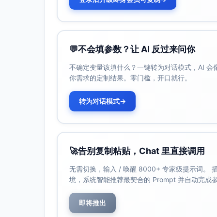
折扣策略：边界值（percent=50）未覆
支付结果判定：外部网关的低频异常状态（frau
错误处理：重试耗尽后的错误返回未覆盖，
💬
不会填参数？让 AI 反过来问你
接口服务
不确定变量该填什么？一键转为对话模式，AI 
请求到响应的完整链路大体可用，但存在一
你需求的定制结果。零门槛，开口就行。
景的信心不足。
问题识别
转为对话模式
→
paymentService.js
行 9：try 块进入/正常路径存在未命中
行 15：重试耗尽后的错误返回路径未
🚀
告别复制粘贴，Chat 里直接调用
行 23-24：百分比折扣路径（包含边界 
无需切换，输入 / 唤醒 8000+ 专家级提示词
行 30：文件尾部相关行未覆盖（与逻
境，系统智能推荐最契合的 Prompt 并自动完
分支：result.status === 'fraud_susp
orderController.js
即将推出
行 19-20：createOrder 的