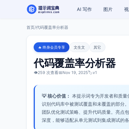
AI 写作
图片
视
首页
/
代码覆盖率分析器
🔥 终身会员专享
文生文
其它
代码覆盖率分析器
👁️
259 次查看
📅
Nov 19, 2025
🏷️
v1
💡 核心价值：
本提示词专为开发者和质量
识别代码库中被测试覆盖和未覆盖的部分
团队优化测试策略、提升代码质量。亮点
深度，能够适配从单元测试到集成测试的