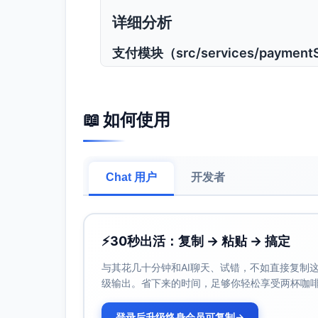
详细分析
支付模块（src/services/paymentS
pay
语句与行覆盖率低于 90%，主要缺口
已覆盖：正常成功路径、异常抛出后进行重试
📖 如何使用
未覆盖：第三方返回 fraud_suspe
applyDiscount
已覆盖：fixed 金额券的折扣计算。
Chat 用户
开发者
未覆盖：percent 百分比券在边界值（
订单处理（src/controllers/orderCo
⚡
30秒出活：复制 → 粘贴 → 搞定
createOrder
分支覆盖 83.33%，两条响应路径（成
与其花几十分钟和AI聊天、试错，不如直接复制这些
级输出。省下来的时间，足够你轻松享受两杯咖
未覆盖的行（19-20）位于该函数的
业务逻辑
登录后升级终身会员可复制
→