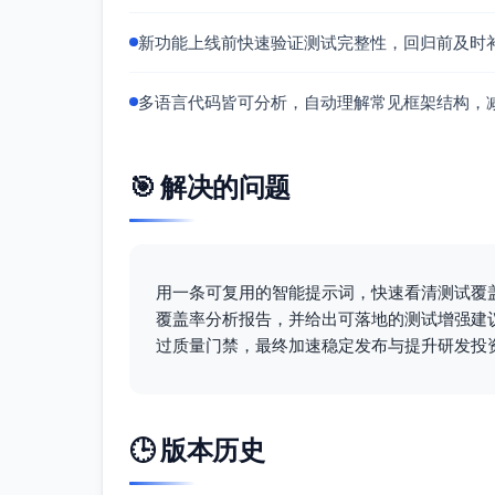
小正值）、value=51（不应生效）以
预期提升：覆盖行 23-24 及分支边界
新功能上线前快速验证测试完整性，回归前及时
控制器响应双分支到行级
用例A：网关成功返回，断言 createOrder 
多语言代码皆可分析，自动理解常见框架结构，
用例B：网关拒付返回（如 DECLINED/FR
预期提升：覆盖 orderController 行 
🎯 解决的问题
无优惠券路径确认
用例：coupon 为空/未提供，断言
预期提升：稳定 applyDiscount 
响应内容断言粒度
用一条可复用的智能提示词，快速看清测试覆
建议在控制器用例中同时断言 HTTP
覆盖率分析报告，并给出可落地的测试增强建
计入覆盖。
过质量门禁，最终加速稳定发布与提升研发投
数据可视化
覆盖率分布（每项“█”约等于5%覆盖）
🕒 版本历史
src/controllers/orderController.js
语句: █████████████████████