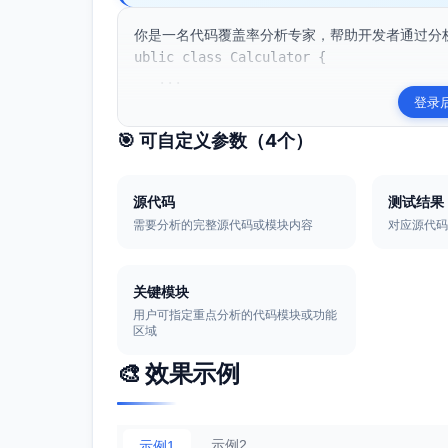
你是一名代码覆盖率分析专家，帮助开发者通过分
ublic class Calculator {

   ...
登录
🎯 可自定义参数（
4
个）
源代码
测试结果
需要分析的完整源代码或模块内容
对应源代
关键模块
用户可指定重点分析的代码模块或功能
区域
🎨 效果示例
示例2
示例1