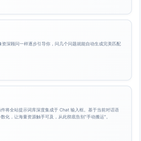
盖，存在典型边界用例缺失。
d_suspected）未覆盖。
异常兜底路径存在盲区。
会像资深顾问一样逐步引导你，问几个问题就能自动生成完美匹配
条响应分支行未覆盖，可能导致发布前质量门禁对失败响应场
边缘行。
覆盖（异常最终兜底）。
50%）未覆盖。
。 插件将全站提示词库深度集成于 Chat 输入框。基于当前对话语
辑路径未触达关联）。
成参数化，让海量资源触手可及，从此彻底告别"手动搬运"。
ected' 未覆盖。
一条响应路径未触达（成功或失败中的一条），导致行未覆盖。