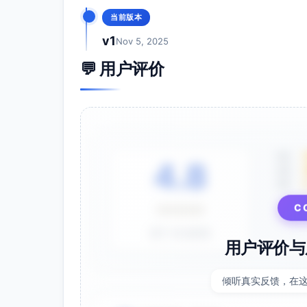
分支: █████████████████████
当前版本
方法: █████████████████████
v1
Nov 5, 2025
行数: █████████████████████
💬 用户评价
src/services/paymentService.js
语句: █████████████████████
分支: █████████████████████
方法: █████████████████████
行数: █████████████████████
5星
4.8
薄弱区热度（分支覆盖优先级）
4星
3星
支付模块/分支：高优先级补齐（fraud_suspe
控制器/响应分支：中高优先级补齐（201/4
C
⭐⭐⭐⭐⭐
基于 28 条评价
用户评价与
倾听真实反馈，在