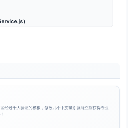
ervice.js）
位于异常耗尽后的错误返回与特定状态分支。
（retries>0）。
cted 的拒付场景；重试耗尽后的最终错误返回路径。
value=50）下的计算路径；百分比券相关的分支边界。
ntroller.js）
功 201/失败 402）至少有一条未完全覆盖或存在行未触达。
经过千人验证的模板，修改几个 {{变量}} 就能立刻获得专业
啡！
响应路径代码段，显示存在一条响应逻辑未被触发到行级别。