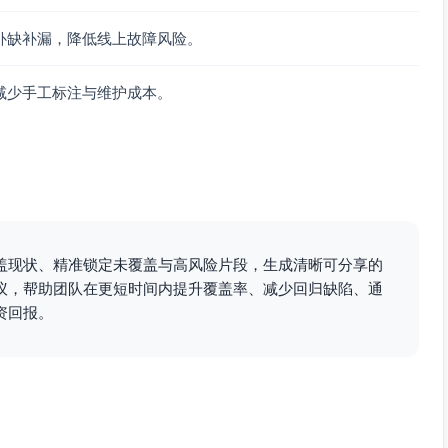
覆盖边界与越界。
，提高分支/语句覆盖。
补缺补漏，降低线上故障风险。
返回 201 且响应体包含 id/total/txId。
减少手工标注与维护成本。
AUD），断言返回 402 且响应体包含 id/reason。
19-20，分支覆盖趋近 100%。
订单不变并完成支付流程，确保早返回路径被统计到行。
的行覆盖，避免尾部行遗漏。
盖现状、精准锁定未覆盖与高风险片段，生成清晰可分享的
 状态码与响应体字段，确保响应分支内部所有可执行行被触发并
议，帮助团队在更短时间内提升覆盖率、减少回归缺陷、通
资回报。
██████████████░ 92%