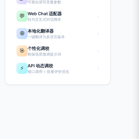
可视化填写变量参数
Web Chat 适配器
💬
›
转为交互式对话脚本
本地化翻译器
🌐
›
一键翻译为多语言版本
个性化调校
🎯
›
根据场景微调提示词
API 动态调校
⚡
›
接口调用 + 批量评价优化