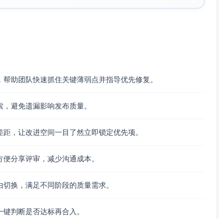
行级别（包含 status 与 json 内容）。
，帮助团队快速抓住关键薄弱点并指导优先修复。
索，避免遗漏影响发布质量。
ed，断言 pay 返回 FRAUD，覆盖相应分支与语句。
支覆盖率显著提升；行/语句覆盖补齐对应行。
差距，让改进空间一目了然立即锁定优先项。
抛出），让 gateway.charge 每次抛出异常，断言 pay 返回
方便分享评审，减少沟通成本。
路径，提升语句与行覆盖。
由切换，满足不同阶段的质量需求。
alue=50，断言折扣后 total 计算正确并非负；另补充 value=1（最
一键判断是否达标再合入。