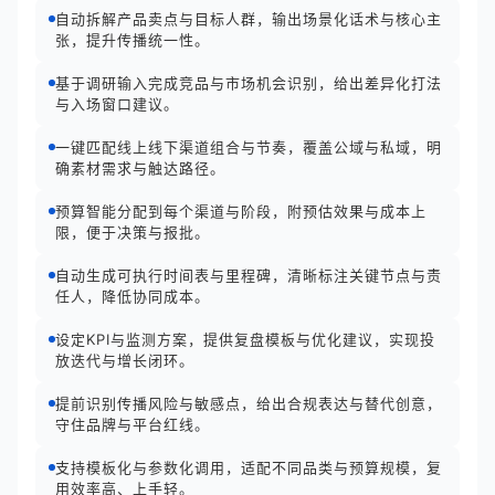
自动拆解产品卖点与目标人群，输出场景化话术与核心主
张，提升传播统一性。
基于调研输入完成竞品与市场机会识别，给出差异化打法
与入场窗口建议。
一键匹配线上线下渠道组合与节奏，覆盖公域与私域，明
确素材需求与触达路径。
预算智能分配到每个渠道与阶段，附预估效果与成本上
限，便于决策与报批。
自动生成可执行时间表与里程碑，清晰标注关键节点与责
任人，降低协同成本。
设定KPI与监测方案，提供复盘模板与优化建议，实现投
放迭代与增长闭环。
提前识别传播风险与敏感点，给出合规表达与替代创意，
守住品牌与平台红线。
支持模板化与参数化调用，适配不同品类与预算规模，复
用效率高、上手轻。