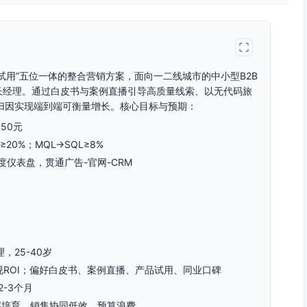
PLG试用”五位一体的整合营销方案，面向一二线城市的中小型B2B
长经理。通过白皮书与案例直播引导高质量线索、以无代码旅
归因实现端到端可衡量增长。核心目标与预期：
50元
20%；MQL→SQL≥8%
仪表盘，贯通广告-官网-CRM
，25-40岁
视ROI；偏好白皮书、案例直播、产品试用、同业口碑
-3个月
层培育、销售协同低效、预算浪费