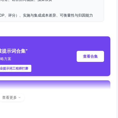
DP、评分）、实施与集成成本差异、可衡量性与归因能力
门槛、快上线、可衡量”的方案
产品试用与同业口碑能加速转化
合“旅程分层培育+ABM定向触达”
破提示词合集”
查看合集
策略方案
一客户视图、自动化分层培育
同提效
专业提示词工程师打磨
化SaaS，中台化能力+低门槛落地
提示词合集”
查看更多
查看合集
统一数据、跨渠道归因与线索评分、与主流CRM无缝对接、按
产出
专业提示词工程师打磨
、内置多触点归因、CRM打通实现端到端衡量