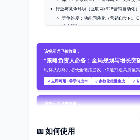
行业与竞争环境（互联网/B2B营销自动化）
竞争维度：功能同质化（营销自动化、C
机会识别：
ROI敏感的中小B2B企业，急需“低
白皮书与案例直播是被验证的触点；
该提示词已被收录：
采购周期2-3个月与2-4人决策链，适
“策略负责人必备：全局规划与增长突
用户需求与信息需求
助你从战略到增长全链路提效，快速打造高质量
战术：高质量线索来源、精准归因、统
战略：端到端增长可衡量，销售营销协
√ 立即可用 · 零学习成本
√ 参数化批量生成
√ 
核心策略
定位与价值主张
该提示词已被收录：
定位：面向中小型B2B的增长型营销自动
“市场营销人员：高效创作与增长突破
价值主张：无代码旅程编排、内置CDP
从内容到增长全覆盖，助你实现稳定转化与爆款
效果逐步付费、部署快与学习成本低
📖 如何使用
√ 立即可用 · 零学习成本
√ 参数化批量生成
√ 
差异化：更快上线与更易用的旅程与评分