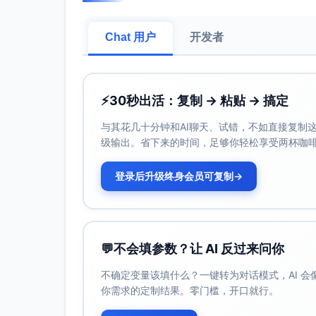
漏斗与定义
MQL定义（评分≥70分）：满足角色/
Chat 用户
开发者
显性评分：行业（制造/外贸/软件）+1
一二线城市+10
隐性评分：白皮书下载+20；直播报名+
⚡
30秒出活：复制 → 粘贴 → 搞定
SQL定义：完成资格通话（≥20分钟）
与其花几十分钟和AI聊天、试错，不如直接复制这些
策略主轴
级输出。省下来的时间，足够你轻松享受两杯咖
内容驱动（白皮书+案例直播）：以痛点
SEM与再营销：捕获意图与强化转化，专
登录后升级终身会员可复制
→
ABM定向：以300家目标账户为核心，邮件
PLG试用：低门槛试用与引导，结合评
旅程培育：角色与行业分层旅程，自动
销售协同与SLA
💬
不会填参数？让 AI 反过来问你
Speed-to-Lead：MQL生成后15
不确定变量该填什么？一键转为对话模式，AI 
演示预约工作流：MQL→自动评分≥70
你需求的定制结果。零门槛，开口就行。
反馈闭环：每周复盘线索质量、拒绝原