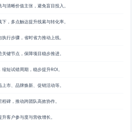
法与清晰价值主张，避免盲目投入。
、弹窗试用邀请、在线咨询/机器人
线下，多点触达提升线索与转化率。
与执行步骤，省时省力推动上线。
衡量增长框架（含多触点归因与评分模型）
培育与营销自动化落地手册（行业版）
抢关键节点，保障项目稳步推进。
到端增长的实施过程复盘（含数据仪表盘展示）
（创建旅程→连接CRM→首个评分模型），完成即获顾问1小时
缩短试错周期，稳步提升ROI。
程、CDP统一视图、归因报告、评分阈值），每周3条
品上市、品牌焕新、促销活动等。
频3条；行业社区1-2篇
里程碑，推动跨团队高效协作。
放置客户证言与绩效指标（合规表达，不使用夸大术语）
提升客户参与度与营收增长。
启试用（均带线索表单）
表（白皮书），字段含行业、公司规模、CRM类型、痛点选择