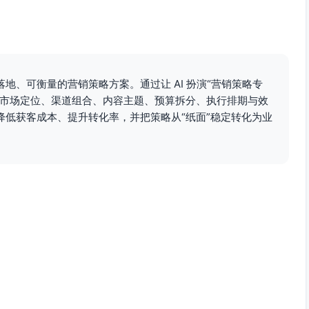
究与账户搭建；UTM规范与渠道命名；CRM对接与事件埋
落地页与新官网CTA
地、可衡量的营销策略方案。通过让 AI 扮演“营销策略专
认；试用任务包设计
盖市场定位、渠道组合、内容主题、预算拆分、执行排期与效
成本-归因）
降低获客成本、提升转化率，并把策略从“纸面”稳定转化为业
与人群包建立
波分发
单长度；上线在线咨询
行业解决方案页发布
R节奏优化（15分钟触达）