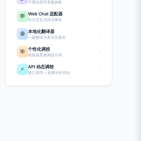
可视化填写变量参数
Web Chat 适配器
💬
›
转为交互式对话脚本
本地化翻译器
🌐
›
一键翻译为多语言版本
个性化调校
🎯
›
根据场景微调提示词
API 动态调校
⚡
›
接口调用 + 批量评价优化