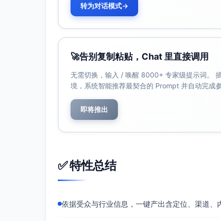
转为对话模式
→
渠道规划
搜索与信息流
SEM（百度/360）：关键词聚类（营销
一二线城市；落地页一键预约/下载白皮
🚀
告别复制粘贴，Chat 里直接调用
内容平台广告（知乎/腾讯广告）：使用“
无需切换，输入 / 唤醒 8000+ 专家级提示词
圈层
境，系统智能推荐最契合的 Prompt 并自动完
自有与公域内容
官网与落地页：专题页（白皮书、试用、
即将推出
微信公众号与社群：每周2篇，导流至下载
行业媒体与社区：36氪企服频道、Inf
文合作
ABM与外联
✅ 特性总结
目标账户列表：制造/外贸/软件各100家
触达手段：邮件+LinkedIn/Maim
再营销与转化增强
依据受众与行业信息，一键产出含定位、渠道、
再营销：对访问官网未转化、观看≥50