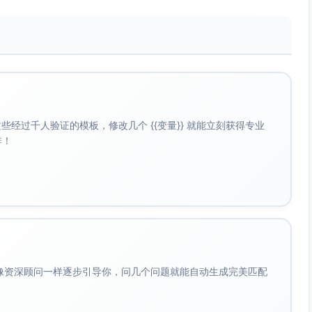
行业匹配（显性评分）+达到关键行为阈值（隐性评分）
5；职位（市场/增长）+20；公司规模（50-500人）+10；
25；试用启动+30；官网访问≥3页+10；停留≥120秒+5
且确认有项目需求与预算意向/时间窗口，决策链≥2人
经过千人验证的模板，修改几个 {{变量}} 就能立刻获得专业
啡！
为锚的教育内容，建立可信度和MQL入口
属落地页提升CVR
/LinkedIn/行业社群定向触达
分加速演示预约
化触发与销售协同
分钟内首次触达；24小时内完成资格通话
会像资深顾问一样逐步引导你，问几个问题就能自动生成完美匹配
→自动分配SDR→预约链接→演示资料与日历确认→CRM同步
因标签化