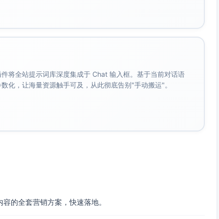
自动化、线索评分、CDP、CRM集成、B2B线索培育），定向
书
线索表单/白皮书下载”直接获客；投放面向市场/增长职位兴趣
。 插件将全站提示词库深度集成于 Chat 输入框。基于当前对话语
成参数化，让海量资源触手可及，从此彻底告别"手动搬运"。
演示预约）、行业解决方案页（制造/外贸/软件）
/直播/试用；建立5-8个精英群做口碑扩散
oQ、CSDN（软件向）、跨境与制造行业社区进行内容分发与软
（每家关键联系人2-3人）
ai消息+行业社群私域；个性化痛点邮件与资料包
内容的全套营销方案，快速落地。
%直播回放、下载未预约者进行加热；投放演示案例短视频与客