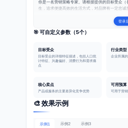
你是一名营销策略专家。请根据提供的目标受众（{
生，追求便捷高效的生活方式，对品牌有一定忠诚度
登录
🎯 可自定义参数（
5
个）
目标受众
行业类型
目标受众的详细特征描述，包括人口统
企业所属
计特征、兴趣偏好、消费行为和需求痛
点
核心卖点
可用预算
产品或服务的主要差异化竞争优势
可用于营
🎨 效果示例
示例2
示例3
示例1