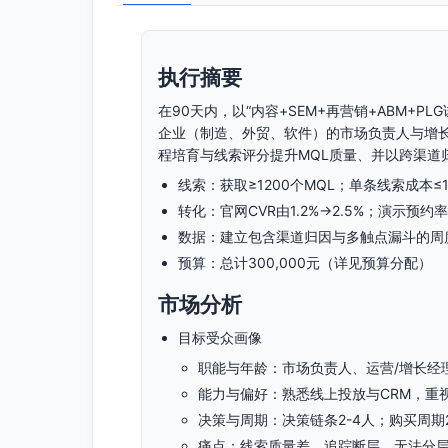
执行摘要
在90天内，以“内容+SEM+再营销+ABM+
企业（制造、外贸、软件）的市场负责人与增
程培育与线索评分提升MQL质量、并以跨渠道
线索：获取≥1200个MQL；单条线索成本≤1
转化：官网CVR由1.2%→2.5%；演示预约率≥
数据：建立包含渠道归因与多触点漏斗的周度
预算：总计300,000元（详见预算分配）
市场分析
目标受众画像
职能与年龄：市场负责人、运营/增长经理
能力与偏好：熟悉线上投放与CRM，重
决策与周期：决策链条2-4人；购买周期2
痛点：线索质量差、追踪断层、无法分