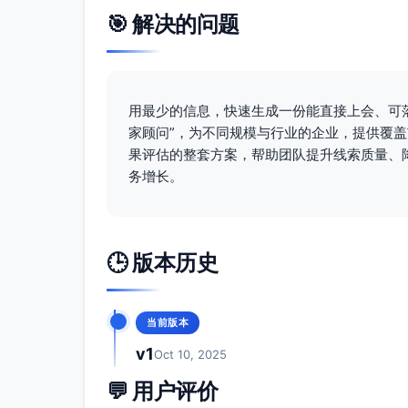
🎯 解决的问题
执行时间表（90天）
第1-2周（基础设施与素材）
仓促上线不可取，按计划执行：关键词研
点；评分模型V1与MQL阈值；3个核心
用最少的信息，快速生成一份能直接上会、可落
白皮书1定稿与设计；直播话题与嘉宾确
家顾问”，为不同规模与行业的企业，提供覆
建立周度仪表盘模板（流量-线索-漏斗-
果评估的整套方案，帮助团队提升线索质量、
务增长。
第3-4周（首波投放与CRO）
SEM与知乎/腾讯广告启动；再营销像素
直播1预热与报名；公众号与行业社区首
A/B测试：落地页标题、CTA样式、表
🕒 版本历史
ABM名单完成与邮件序列第1封发送
第5-6周（加速与试用引导）
当前版本
推出试用14天任务；演示短视频上线；
v1
Oct 10, 2025
直播1举行，次日回放再营销与跟进邮件
评分模型V2微调（基于首批表现）；SD
💬 用户评价
第7-8周（行业化深化与第二波直播）