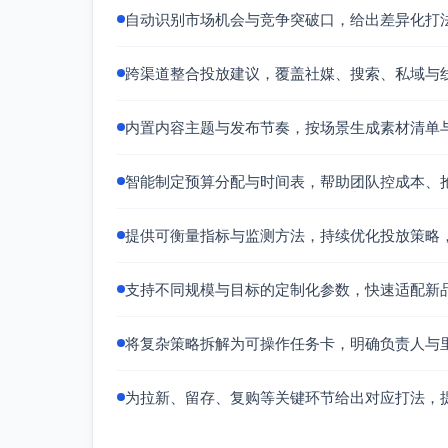
户证言图文
自动识别市场机会与竞争突破口，给出差异化打
CRO工具：A/B测试、热图与会话回放
内容策略
跨渠道整合投放建议，覆盖社媒、搜索、私域与
内容主题矩阵（围绕痛点）
内置内容主题与发布节奏，按场景生成素材清单
白皮书1：B2B线索从采集到成交的可
白皮书2：制造/外贸/软件行业的分层
智能制定预算分配与时间表，帮助团队控成本、
案例直播2场：同业客户从线索杂乱到端
试用任务包：14天试用“3步上手”任务
提供可衡量指标与监测方法，持续优化投放策略，
诊断
演示与短视频：功能场景演示（无代码旅
支持不同规模与目标的定制化参数，快速适配新
内容形式与发布计划
周频：公众号2篇；知乎答疑3-5条；短视
将复杂策略拆解为可操作任务卡，明确负责人与
着陆页文案：以痛点-方案-证据结构；
引导与转化机制
为拉新、留存、复购等关键环节给出对应打法，
核心CTA：下载白皮书、预约演示、开
表单分层：简表（演示预约/试用）与详