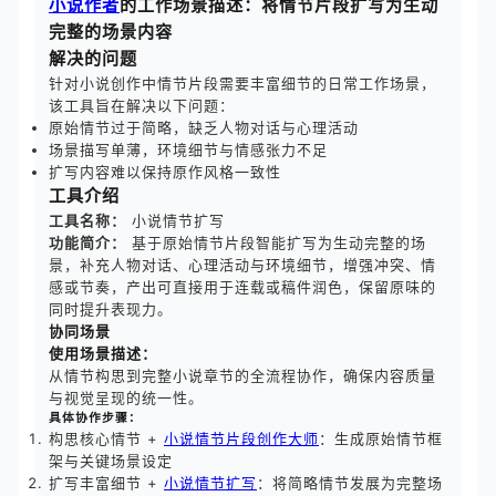
小说作者
的工作场景描述：将情节片段扩写为生动
完整的场景内容
解决的问题
针对小说创作中情节片段需要丰富细节的日常工作场景，
该工具旨在解决以下问题：
原始情节过于简略，缺乏人物对话与心理活动
场景描写单薄，环境细节与情感张力不足
扩写内容难以保持原作风格一致性
工具介绍
工具名称：
小说情节扩写
功能简介：
基于原始情节片段智能扩写为生动完整的场
景，补充人物对话、心理活动与环境细节，增强冲突、情
感或节奏，产出可直接用于连载或稿件润色，保留原味的
同时提升表现力。
协同场景
使用场景描述：
从情节构思到完整小说章节的全流程协作，确保内容质量
与视觉呈现的统一性。
具体协作步骤：
构思核心情节 +
小说情节片段创作大师
：生成原始情节框
架与关键场景设定
扩写丰富细节 +
小说情节扩写
：将简略情节发展为完整场