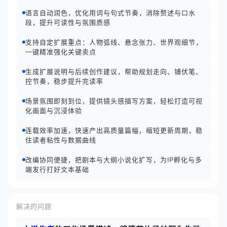
语言自动润色，优化用词与句式节奏，消除赘述与口水
段，提升可读性与氛围质感
支持自定扩展重点：人物弧线、悬念张力、世界观细节，
一键精准强化关键卖点
生成扩展说明与后续创作建议，帮助规划走向、铺伏笔、
控节奏，稳步提升完读率
场景氛围即刻到位，提供镜头感描写方案，轻松打造可视
化画面与沉浸体验
连载效率加速，快速产出高质量篇幅，缩短更新周期，稳
住读者粘性与数据曲线
改编协同便捷，把剧本与大纲小说化扩写，为IP孵化与多
端发行打好文本基础
解决的问题