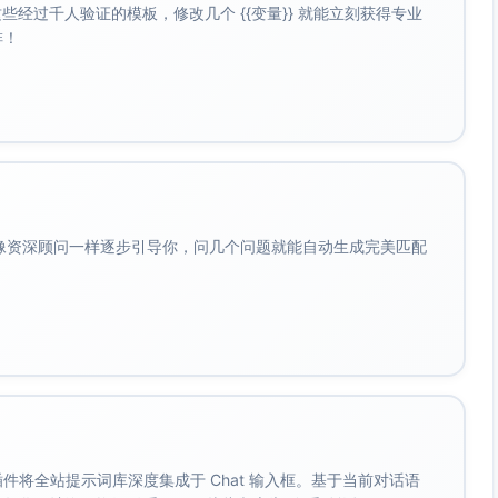
经过千人验证的模板，修改几个 {{变量}} 就能立刻获得专业
题分类与数量、性能与稳定性指标）
啡！
（不改动计费逻辑）
、非功能需求、验收标准、灰度与回滚策略）
高保真原型
/支付成功/会员权益使用/FAQ访问/客服入口）、数据看板需
会像资深顾问一样逐步引导你，问几个问题就能自动生成完美匹配
订单对接、接口协议、容错与重试、监控告警）
公告模板
+校验服务）
新增对账与回调幂等处理）
引导
与异常场景
。 插件将全站提示词库深度集成于 Chat 输入框。基于当前对话语