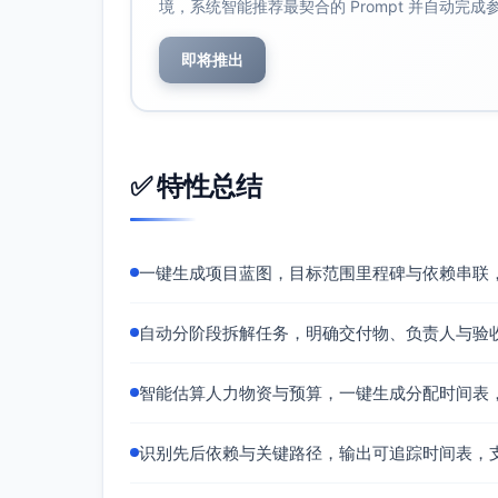
境，系统智能推荐最契合的 Prompt 并自动完
集成测试与功能冻结
E2E场景覆盖（下单-支付-开通-权
即将推出
性能与稳定性测试（并发、接口超时
安全与合规检查（数据脱敏、权限边
Bug修复与代码冻结，发布候选版本
运维脚本与回滚预案压测（≤30分钟
✅ 特性总结
灰度发布与监控落地
灰度策略制定与实施（5%-10%用户
告警规则与阈值上线（支付失败率、
一键生成项目蓝图，目标范围里程碑与依赖串联
数据看板搭建与实时监控，日报机制
营销落地页与引导文案上线（小流量
自动分阶段拆解任务，明确交付物、负责人与验
运营支持准备（FAQ、客服SOP、
正式上线与复盘
智能估算人力物资与预算，一键生成分配时间表
全量发布（避开周三支付维护；部署在14
发布后监控、问题快速处置与必要回
识别先后依赖与关键路径，输出可追踪时间表，
数据分析与KPI评估（转化率、客服
项目复盘会议与改进项清单