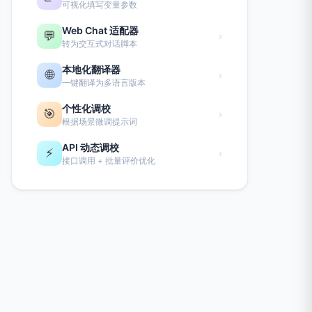
可视化填写变量参数
Web Chat 适配器
💬
›
转为交互式对话脚本
本地化翻译器
🌐
›
一键翻译为多语言版本
个性化调校
🎯
›
根据场景微调提示词
API 动态调校
⚡
›
接口调用 + 批量评价优化