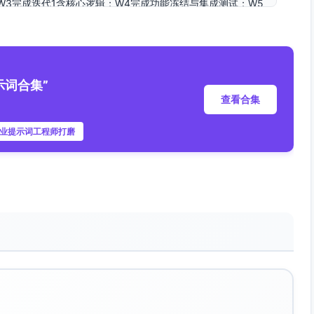
W3完成迭代1含核心逻辑；W4完成功能冻结与集成测试；W5
与复盘
；每日18:00前完成部署窗口；外部支付渠道周三维护不可用
审；出现重大故障需具备30分钟内回滚能力
示词合集”
约1万
查看合集
专业提示词工程师打磨
2）
）
程碑锁定