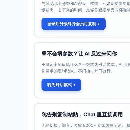
与其花几十分钟和AI聊天、试错，不如直接复制这些
基线数据采集（当前转化率、客服问
级输出。省下来的时间，足够你轻松享受两杯咖
风险识别与响应方案制定
合规与隐私自查清单准备，约束确认
登录后升级终身会员可复制
→
方案与设计
PRD撰写与评审（功能目标、用例
信息架构与交互流程图、视觉规范与
💬
不会填参数？让 AI 反过来问你
埋点方案与事件字典（曝光/点击/下单
求
不确定变量该填什么？一键转为对话模式，AI 
技术方案评审（前后端架构、支付与
你需求的定制结果。零门槛，开口就行。
营销落地页与引导文案草案、FAQ与
转为对话模式
→
迭代1（核心逻辑）
会员等级与权益配置模块（配置后台
支付与订单对接（不改动计费逻辑，
前端会员购买/续费流程、权益展示与
🚀
告别复制粘贴，Chat 里直接调用
埋点接入与参数校验、日志字段统一
单元测试、接口联调、支付回调模拟
无需切换，输入 / 唤醒 8000+ 专家级提示词