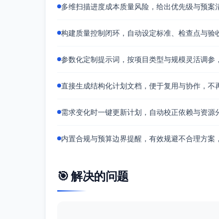
多维扫描进度成本质量风险，给出优先级与预案
文档归档（PRD、设计稿、测试报告
任务依赖关系
构建质量控制闭环，自动设定标准、检查点与验
PRD与原型完成 → 才能启动核心开发与
合规评审通过 → 才能进入灰度与正式上
参数化定制提示词，按项目类型与规模灵活调参
支付与订单接口联调完成 → 才能开展E2
监控与埋点接入完成 → 才能开展灰度
直接生成结构化计划文档，便于复用与协作，不
营销文案审批通过 → 才能进行灰度推
责任分配矩阵（RACI）
需求变化时一键更新计划，自动校正依赖与资源
PRD与范围：产品经理(R/A)、后端(C)、前
高保真原型：设计(R)、产品经理(A)、前端(
内置合规与预算边界提醒，有效规避不合理方案
技术方案评审：后端(R)、前端(R)、产品经理
埋点与事件字典：产品经理(R)、前端(C)、
支付与订单对接：后端(R)、前端(C)、产品
🎯 解决的问题
会员等级与权益配置：后端(R)、产品经理(A
集成测试与功能冻结：测试(R)、后端(C)、
灰度发布与监控：运营(R)、后端(C)、前端