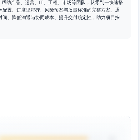
。帮助产品、运营、IT、工程、市场等团队，从零到一快速搭
、测试(C)、后端(C)、前端(C)、设计(I)
源配置、进度里程碑、风险预案与质量标准的完整方案。通
时间、降低沟通与协同成本、提升交付确定性，助力项目按
PRD、协调、里程碑管理、数据复盘）
，W4-W6 10%（设计与走查）
5 60%，W6 40%（开发、联调、灰度、上线）
5 60%，W6 40%（服务开发、支付对接、监控）
00%，W5 60%，W6 50%（测试用例、集成、灰度监控）
%，W4 40%，W5 80%，W6 100%（文案、落地页、发布、复
、支付沙箱）
监控、埋点与分析平台、CDN
维护避开）、订单系统接口与对账服务
线期，渠道小流量测试+上线宣发）
85%