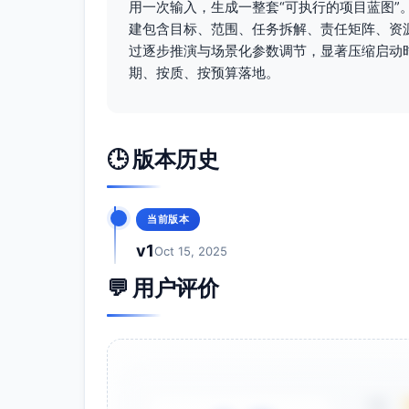
用一次输入，生成一整套“可执行的项目蓝图”
正式上线与复盘：产品经理(A/R)、运营(R)
建包含目标、范围、任务拆解、责任矩阵、资
资源需求计划
过逐步推演与场景化参数调节，显著压缩启动
期、按质、按预算落地。
人力资源需求（全程投入比例为粗估）
产品经理1：W1-W6 70%-100%（
交互/视觉1：W1-W2 80%，W3 30%
前端1：W2-W3 80%，W4 70%，W
🕒 版本历史
后端1：W2-W3 90%，W4 80%，W
测试1：W2 40%，W3 60%，W4 1
运营1：W1 30%，W2 40%，W3 40
当前版本
盘）
v1
Oct 15, 2025
物资设备与环境工具
💬 用户评价
环境：开发/测试环境各1套（数据隔离
工具：代码托管与CI/CD、日志与APM
支付与订单：对接现有支付渠道（周三
预算估算
推广费用：约2万元（W5-W6灰度与上
5星