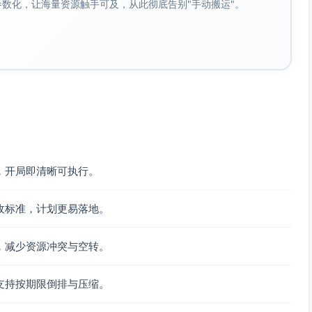
成参数化，让海量资源触手可及，从此彻底告别"手动搬运"。
益校验-订单对账）
与重试、幂等）
界、隐私评审）
构建
）
/分地域/分渠道/分版本）
回调延时、错误率、崩溃率、页面加载时长、转化漏斗异常）
，开局即清晰可执行。
），审批闭环
收标准，计划更易落地。
反馈通道与时限）
，减少资源冲突与空转。
:00-18:00窗口）
滚
支持按期限倒排与压缩。
问题下降、性能与稳定性）