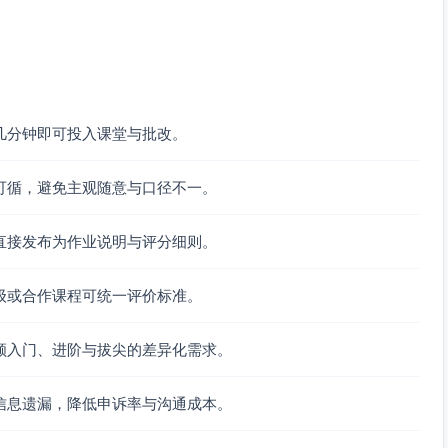
至少一次基准对比；方法说明基本到位。
基准方法不透明。
可重复。
几分钟即可投入课堂与批改。
E必备项、测试报告、3数据集、基准图、演示录屏、Release
可循，避免主观随意与口径不一。
；依赖与运行说明完整。
释、Release缺少说明）。
直接发布为作业说明与评分细则。
级或合作课程可统一评价标准。
顾入门、进阶与拔尖的差异化需求。
致；错误提示具体可操作；演示讲解清楚。
信息遗漏，降低申诉率与沟通成本。
明确。