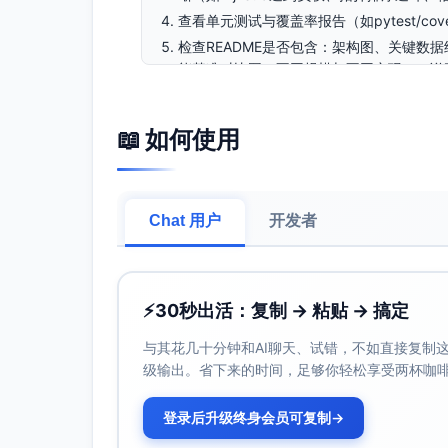
查看单元测试与覆盖率报告（如pytest/cove
检查README是否包含：架构图、关键数
能基准对比图（不同规模与不同实现），说
观看3分钟交互演示录屏，评估演示是否展
审查版本控制规范：提交信息是否语义化、是否
📖 如何使用
按各维度分档描述赋分；应用“特殊考量因
三、各维度评分标准（分档描述与可观察指标
技术/方法应用（25分）
Chat 用户
开发者
22-25分：四种算法均实现且工程化良好（例
先队列；拓扑排序基于入度或DFS检测环
处理；模块化设计与可测试性强；版本控制
18-21分：算法齐全，整体正确；数据结
⚡
30秒出活：复制 → 粘贴 → 搞定
度控制有小问题）；错误处理较为基本；代
与其花几十分钟和AI聊天、试错，不如直接复制这些
15-17分：缺失一个小功能或实现有明显低效
级输出。省下来的时间，足够你轻松享受两杯咖
不足。
10-14分：缺失≥1算法或实现明显不当
登录后升级终身会员可复制
→
0-9分：未能形成可运行的核心功能或实现