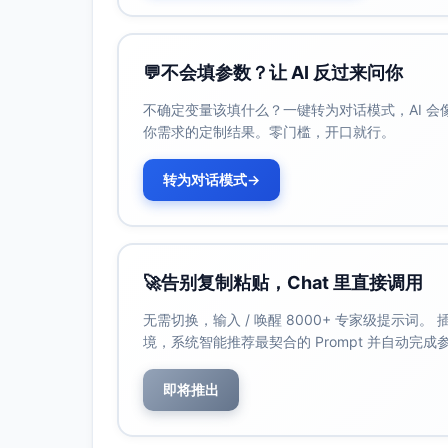
内容准确性（20分）
18-20分：对3个规模数据集输出正确；复杂度分析
遇环能给出提示；负权边在Dijkstra中被
💬
不会填参数？让 AI 反过来问你
15-17分：少量结果或复杂度说明不严谨
不确定变量该填什么？一键转为对话模式，AI 
12-14分：多处结果不匹配或复杂度表有
你需求的定制结果。零门槛，开口就行。
8-11分：频繁错误或误导性说明。
0-7分：整体不准确。
转为对话模式
→
逻辑结构与条理性（10分）
9-10分：架构图清晰（模块、数据流、依赖
离）；README结构化（概述→使用→设
7-8分：整体条理清晰，个别部分冗杂或顺
🚀
告别复制粘贴，Chat 里直接调用
5-6分：结构混合、职责不清；README组
无需切换，输入 / 唤醒 8000+ 专家级提示词
3-4分：难以跟随逻辑；重要关系未解释。
境，系统智能推荐最契合的 Prompt 并自动完
0-2分：无清晰结构。
数据/证据支持（15分）
即将推出
14-15分：覆盖率≥80%；单元测试含
规模与不同实现对比（如邻接表vs邻接矩阵