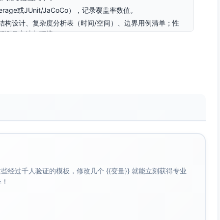
rage或JUnit/JaCoCo），记录覆盖率数值。
据结构设计、复杂度分析表（时间/空间）、边界用例清单；性
明测量方法与环境。
示核心功能、操作流程与结果说明。
有标签/Release、是否体现迭代过程与问题修复。
素”的加权或减分说明；求和得出总分。
）
如图用邻接表/优先队列等合适数据结构；Dijkstra使用堆/优
）。可视化具备步骤播放与速度控制；自定义输入与健壮的错误
规范（语义化提交、合理分支/标签）。
构选择基本合理但有轻微低效；可视化功能基本具备（步骤或速
码结构清晰度尚可。
经过千人验证的模板，修改几个 {{变量}} 就能立刻获得专业
（如Dijkstra未使用堆）；可视化或输入校验不完整；模块化
啡！
；可视化核心功能缺失；错误处理薄弱；工程结构混乱。
严重不当。