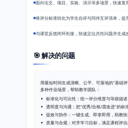
面向论文、项目、实验、演示等多场景，快速复
0分：缺少必要说明。
目标达成度（15分）
将评分标准转化为学生自评与同伴互评清单，提
14-15分：完全满足功能与课程目标（正
示覆盖核心点。
与课堂反馈闭环衔接，快速定位共性问题并生成
12-13分：基本达成，个别功能或证据薄弱
9-11分：部分达成，存在明显缺口。
5-8分：大量目标未实现。
🎯 解决的问题
0-4分：未达成。
四、特殊考量因素的应用方式
鼓励原创性：在不影响核心要求的前提下，对有价
UI/可理解性可视化、自动基准脚本）加1-3
用最短时间生成清晰、公平、可落地的“基础
为100分。
多种作业场景，帮助教学团队：
强调过程而非结果：若功能存在小缺陷，但
标准化与可比性：统一评分维度与等级描述
衡说明），可在“数据/证据支持”“逻辑结构与
透明度与沟通：把“优秀/合格/需改进”的
标达成度”的扣分。
提效与协作：一键生成、即拿即用，助教快
考虑不同学习起点：对于基础较弱但展现显著
交信息体现学习轨迹），可在“语言表达与清
质量与合规：对齐学习目标，满足课程评估
代核心正确性要求。