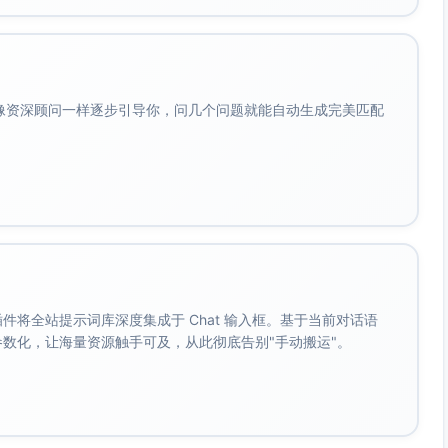
表与实现相符（如Dijkstra O((V+E)logV)）；拓扑排序
正确拒绝或说明限制；README陈述无事实性错误。
，但总体正确；个别边界情形处理不充分。
会像资深顾问一样逐步引导你，问几个问题就能自动生成完美匹配
显著错误；对负权/有环情形处理不到位。
关系）；代码分层合理（算法、数据结构、UI/可视化、IO分
计→复杂度→测试/基准→边界→限制）。
序不优。
织凌乱。
。 插件将全站提示词库深度集成于 Chat 输入框。基于当前对话语
成参数化，让海量资源触手可及，从此彻底告别"手动搬运"。
边界用例（空图、单节点、非连通、负权、环）；性能基准含不同
、递归vs迭代、堆优化vs朴素），报告方法、环境与重复性；