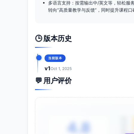
多语言支持：按需输出中/英文等，轻松服务
五、扣分与核查提示（常见问题）
转向“高质量教学与反馈”，同时提升课程口
缺失任一核心算法（BFS/DFS/Dijkstr
Dijkstra接受负权且未提示或处理：内容
拓扑排序未检测或提示环：内容准确性扣1-
🕒 版本历史
步骤播放或速度控制缺失：目标达成度扣2-4
单元测试覆盖率<70%：数据/证据支持维度不
缺少性能基准对比图或方法说明：数据/证据
当前版本
README缺少架构图/复杂度表/边界用例
v1
Oct 1, 2025
仓库或Release无法运行：目标达成度与
💬 用户评价
六、最终评分与反馈
按各维度打分并求和得到0-100分总分。
提供面向改进的简短反馈，聚焦：算法正确
明确指出下一步提升建议（如采用优先队列优化
覆盖率与边界测试）。
5星
使用本标准时，务必以证据为依据（运行结果
4.8
4星
3星