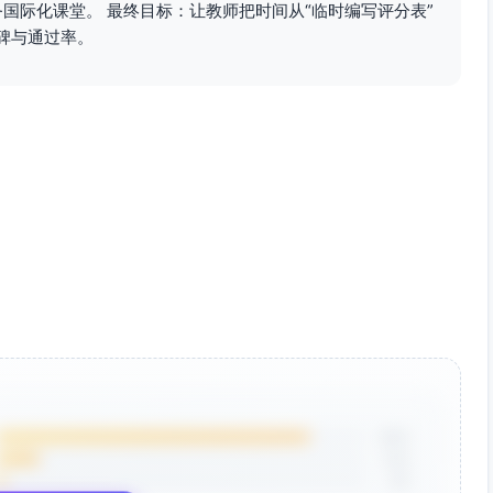
国际化课堂。 最终目标：让教师把时间从“临时编写评分表”
碑与通过率。
a/拓扑排序）：技术/方法应用维度严扣，通常≤14分。
准确性与目标达成度扣2-4分。
3分。
分，技术/方法应用扣1-3分。
得超过13分；<50%进一步扣至≤11分。
支持扣2-5分。
清单：格式规范与完整性扣2-6分；逻辑结构与条理性扣1-3分。
格式规范严扣，可能判定为不合格。
性、可视化交互性、测试与基准的可重复性、文档清晰度。
Dijkstra、完善环检测与提示、补充基准方法说明、提高
85%
、测试报告、基准图、提交历史），避免主观臆断。
12%
3%