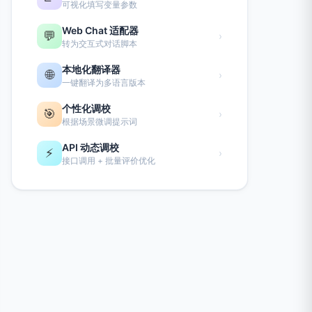
可视化填写变量参数
Web Chat 适配器
💬
›
转为交互式对话脚本
本地化翻译器
🌐
›
一键翻译为多语言版本
个性化调校
🎯
›
根据场景微调提示词
API 动态调校
⚡
›
接口调用 + 批量评价优化