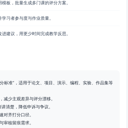
用模板，批量生成多门课的评分方案。
升学习者参与度与作业质量。
确性、工程规范、证据呈现、表达清晰）；可视化交互良好；演
改进建议，用更少时间完成教学反思。
。
值的扩展（如A*、Bellman-Ford、动态图交互、更佳
分，优先加到“技术/方法应用”或“数据/证据支持”。总分上限仍
评分标准”，适用于论文、项目、演示、编程、实验、作品集等
过程证据扎实（良好提交历史、实验记录、失败原因分析、权
，减少主观差异与评分漂移。
条理性”维度上酌情提高1-3分，抵消部分“内容准确性”或“目
标准讲清楚，降低申诉与争议。
速对齐打分口径。
进步（README含反思与改进路径，测试从低到高迭代，提
晰度”或“格式规范与完整性”维度加1-2分作为努力加权，不替
与审核留痕需求。