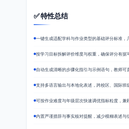
图表标注清晰，结论谨慎。
12-13分：覆盖率≥70%；有边界清单与
✅ 特性总结
9-11分：覆盖率50-69%；证据不完整或
5-8分：覆盖率<50%；缺失关键证据或不
0-4分：几乎无测试与证据。
一键生成适配学科与作业类型的基础评分标准，
格式规范与完整性（10分）
9-10分：所有交付物齐全（源码、READM
按学习目标拆解评价维度与权重，确保评分有据
压缩包、仓库链接有效）；代码与命名规范
7-8分：轻微缺项或规范小问题（如图表缺少注
自动生成清晰的步骤化指引与示例语句，教师可
5-6分：多项资料缺失或格式杂乱。
3-4分：严重不完整。
支持多语言输出与本地化表述，跨校区、国际班
0-2分：未提交或无法使用。
语言表达与清晰度（5分）
可按作业难度与年级层次快速调优指标粒度，兼
5分：README与注释简洁准确；术语一
4分：表达基本清晰，有少量歧义或冗长。
内置严谨措辞与事实核对提醒，减少模糊表述与
2-3分：描述含糊或术语混用；错误提示不
1分：难以理解。