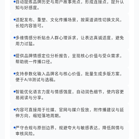
自动提炼品牌历史与用户故事亮点，形成连接点，提升认
知与好感度。
适配发布、重塑、文化传播场景，按渠道调性切换文风，
长短内容皆可。
多维情感分析贴合人群心理诉求，让表达真诚适度，避免
用力过猛。
提供品牌情感定位分析报告，呈现核心价值与受众需求，
帮助统一传播口径。
支持参数化输入品牌名与核心价值，批量生成多版方案，
便于A/B测试与选稿。
智能优化语言力度与情感强度，自动润色细节，使内容更
易阅读与分享。
内容可直接用于社媒、官网与媒介投放，附传播建议与延
伸方向，缩短落地周期。
严守合规与原创边界，规避夸大与敏感表达，降低舆情与
审核风险。