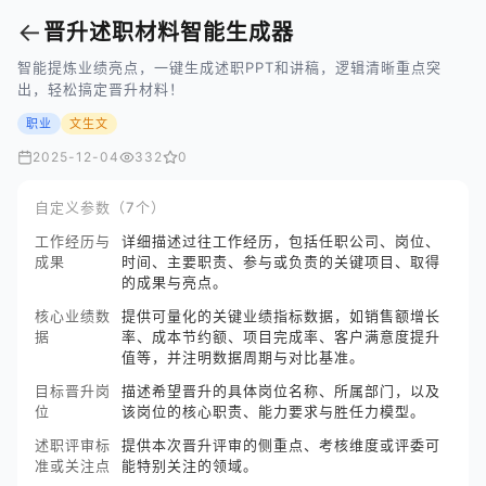
←
晋升述职材料智能生成器
智能提炼业绩亮点，一键生成述职PPT和讲稿，逻辑清晰重点突
出，轻松搞定晋升材料！
职业
文生文
2025-12-04
332
0
自定义参数（7个）
工作经历与
详细描述过往工作经历，包括任职公司、岗位、
成果
时间、主要职责、参与或负责的关键项目、取得
的成果与亮点。
核心业绩数
提供可量化的关键业绩指标数据，如销售额增长
据
率、成本节约额、项目完成率、客户满意度提升
值等，并注明数据周期与对比基准。
目标晋升岗
描述希望晋升的具体岗位名称、所属部门，以及
位
该岗位的核心职责、能力要求与胜任力模型。
述职评审标
提供本次晋升评审的侧重点、考核维度或评委可
准或关注点
能特别关注的领域。