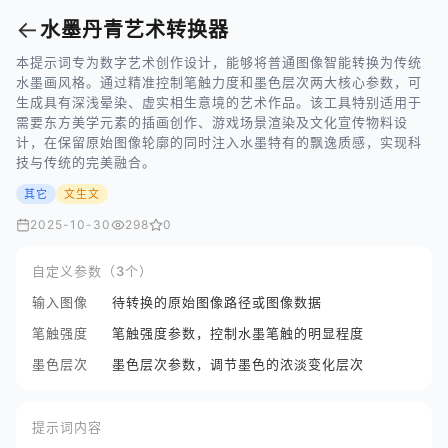
←
水墨丹青艺术转换器
本提示词专为数字艺术创作设计，能够将普通图像智能转换为传统
水墨画风格。通过精准控制笔触力度和墨色层次两大核心参数，可
生成具有深浅晕染、虚实相生意境的艺术作品。该工具特别适用于
需要东方美学元素的插画创作、游戏场景渲染及文化宣传物料设
计，在保留原始图像轮廓的同时注入水墨特有的飘逸质感，实现科
技与传统的完美融合。
其它
文生文
2025-10-30
298
0
自定义参数（3个）
输入图像
待转换的原始图像路径或图像数据
笔触强度
笔触强度参数，控制水墨笔触的明显程度
墨色层次
墨色层次参数，调节墨色的浓淡变化层次
提示词内容