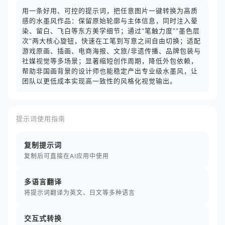
用一条好用、可控的提示词，把任意图片一键转换为高质
感的水墨风作品：保留原始轮廓与主体信息，同时注入晕
染、留白、飞白等东方美学细节；通过“笔触力度”“墨色层
次”两大核心旋钮，快速在工笔到写意之间自由切换；适配
游戏原画、插画、电商海报、文旅/非遗传播、品牌包装与
社媒视觉等多场景；显著缩短创作周期，降低外包依赖，
帮助非国画背景的设计师也能稳定产出专业级水墨风，让
团队以更低成本实现高一致性的风格化视觉输出。
提示词使用指南
复制提示词
复制后可直接在AI应用中使用
多语言翻译
将提示词翻译为英文、日文等多种语言
交互式转换