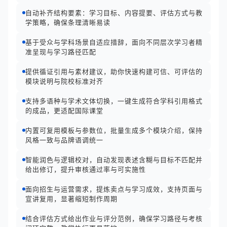
自动补齐结构要素：学习目标、内容提要、评估方式与教
学策略，确保条理清晰易读
基于受众与学科场景自适应措辞，面向不同层次学习者精
准呈现与学习路径匹配
提供循证引用与素材建议，助你快速构建可信、可评估的
模块说明与院校标准对齐
支持多语种与学术文体切换，一键生成符合学科引用格式
的成品，更适配国际课堂
内置可复用模板与参数位，批量生成多个模块介绍，保持
风格一致与品牌语调统一
智能润色与逻辑校对，自动发现表述含糊与目标不匹配并
给出修订，提升审核通过率与可实施性
面向招生与运营需求，提炼卖点与学习成效，支持页面与
宣讲复用，显著缩短制作周期
结合评估方式给出作业与评分范例，确保学习路径与考核