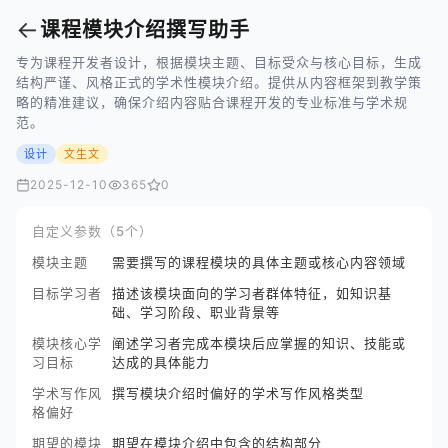
←
课程模块介绍撰写助手
专为课程开发者设计，根据模块主题、目标受众与核心目标，生成
结构严谨、风格正式的学术性模块介绍。提供从内容框架到教学策
略的精准建议，确保介绍内容贴合课程开发的专业标准与学术规
范。
设计
文生文
2025-12-10
365
0
自定义参数（5个）
模块主题
需要撰写的课程模块的具体主题或核心内容领域
目标学习者
描述该模块面向的学习者群体特征，如知识基
础、学习阶段、职业背景等
模块核心学
阐述学习者完成本模块后应掌握的知识、技能或
习目标
达成的具体能力
学术写作风
撰写模块介绍时偏好的学术写作风格类型
格偏好
期望的模块
期望在模块介绍中包含的结构部分