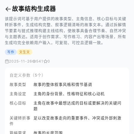
←
故事结构生成器
该提示词可基于用户提供的故事类型、主角信息、核心目标与关键
转折事件，生成结构完整、叙事逻辑清晰的故事文本。通过拆解情
节要素与链式推理构建主线结构，使故事具备合理节奏、自然冲突
与主题表达。适用于创作需求、写作练习、内容产出等场景，所有
生成均完全依赖用户输入，可复现、可控且逻辑一致。
写作
文生文
2025-11-26
541
0
自定义参数（5个）
故事类型
故事的整体叙事风格和情节基调
主角设定
主角的身份背景、性格特征和核心动机
核心目标
主角在故事中最想达成的目标或要解决的关键问
题
关键转折事
足以改变故事走向的重要事件、冲突或外部刺激
件
篇幅需求
故事的长度范围