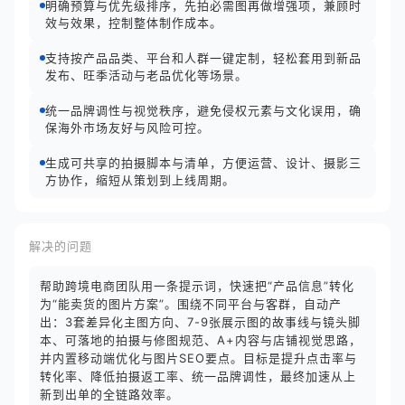
明确预算与优先级排序，先拍必需图再做增强项，兼顾时
效与效果，控制整体制作成本。
支持按产品品类、平台和人群一键定制，轻松套用到新品
发布、旺季活动与老品优化等场景。
统一品牌调性与视觉秩序，避免侵权元素与文化误用，确
保海外市场友好与风险可控。
生成可共享的拍摄脚本与清单，方便运营、设计、摄影三
方协作，缩短从策划到上线周期。
解决的问题
帮助跨境电商团队用一条提示词，快速把“产品信息”转化
为“能卖货的图片方案”。围绕不同平台与客群，自动产
出：3套差异化主图方向、7-9张展示图的故事线与镜头脚
本、可落地的拍摄与修图规范、A+内容与店铺视觉思路，
并内置移动端优化与图片SEO要点。目标是提升点击率与
转化率、降低拍摄返工率、统一品牌调性，最终加速从上
新到出单的全链路效率。