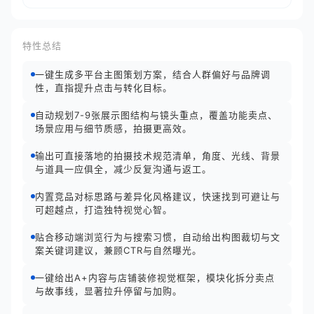
特性总结
一键生成多平台主图策划方案，结合人群偏好与品牌调
性，直指提升点击与转化目标。
自动规划7-9张展示图结构与镜头重点，覆盖功能卖点、
场景应用与细节质感，拍摄更高效。
输出可直接落地的拍摄技术规范清单，角度、光线、背景
与道具一应俱全，减少反复沟通与返工。
内置竞品对标思路与差异化风格建议，快速找到可避让与
可超越点，打造独特视觉心智。
贴合移动端浏览行为与搜索习惯，自动给出构图裁切与文
案关键词建议，兼顾CTR与自然曝光。
一键给出A+内容与店铺装修视觉框架，模块化拆分卖点
与故事线，显著拉升停留与加购。