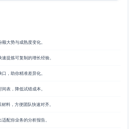
评分与内容口碑（来源：用户提供的评分、促销敏感与内容偏
评论份额为基于“评论量=销量势能代理”的相对估算，非绝对
份额大势与成熟度变化。
快速提炼可复制的增长经验。
数值）；轻量与极简外观（来源：用户提供）
缺口，助你精准差异化。
工具）不足（来源：用户提供）
时间表，降低试错成本。
，适配礼品场景（来源：用户提供）
来源：用户提供）
策材料，方便团队快速对齐。
户提供）
出适配你业务的分析报告。