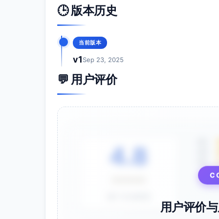
高频差评：漏水、密封件耐久（来源：
🕒 版本历史
对我方的启示/可对冲点
加强密封件材料与寿命（食品级硅胶+备
周期漏水风险；以280g轻量+机械提
当前版本
v1
Sep 23, 2025
ThermoSmart
💬 用户评价
产品与功能
办公定位；温度贴纸（非电子）；礼品
弱项：科技感不足、无提醒功能（来源
定价与促销
价格：$22–$28；偏低价（来源：用户
5星
投放：多平台分销、SEO（来源：用户
4.8
4星
口碑与风险
3星
评分4.2/5、评论约3k；以性价比取胜
⭐⭐⭐⭐⭐
C
对我方的启示/可对冲点
基于 28 条评价
用户评价与
用“精准数显±1℃+无App机械提醒+高
工，获得溢价合理性（来源：我方与用