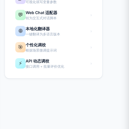
可视化填写变量参数
Web Chat 适配器
💬
›
转为交互式对话脚本
本地化翻译器
🌐
›
一键翻译为多语言版本
个性化调校
🎯
›
根据场景微调提示词
API 动态调校
⚡
›
接口调用 + 批量评价优化