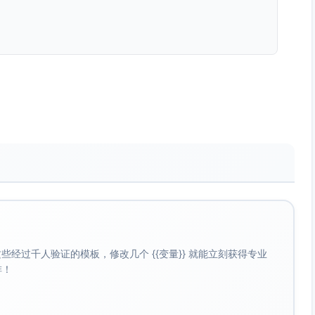
）
技感不足、无提醒功能
6集中
、易清洁；通勤与健身为主；Q4礼品旺季；重视2–5日达与便
好；“无异味/耐刮”有助提升评分
LFGB测试；标签需标材质/容量/产地；环保与可回收包装加分
气味
偏好亦为用户提供概述
视化市场势能代理）
经过千人验证的模板，修改几个 {{变量}} 就能立刻获得专业
啡！
评论量作为相对销售势能的代理，假设同品类间评论率相近。
尾。
2.9%，HydroPro约29.4%，ThermoSmart约17.6%。说