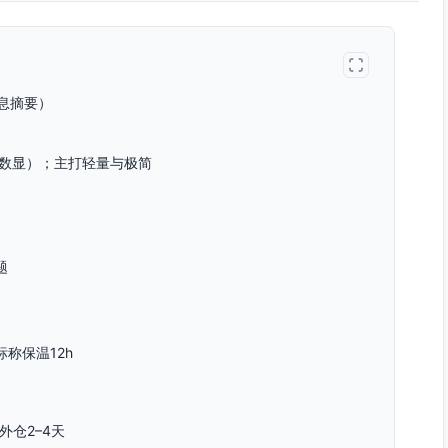
息摘要）
（非数显）；主打轻量与极简
题
称保温12h
外仓2–4天