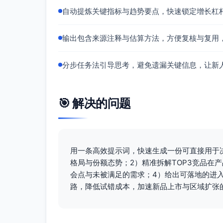
评分4.5/5、评论约9k；心智领先（来
自动提炼关键指标与趋势要点，快速锁定增长杠
高频差评维度（类目共性）：显示不准
对我方的启示/可对冲点
输出包含来源注释与估算方法，方便复核与复用
以“±1℃数显、可靠密封、轻量”直击
在口碑优势（方法：对照用户提供的我
分步任务法引导思考，避免遗漏关键信息，让新
HydroPro
产品与功能
🎯 解决的问题
运动定位；手绳；标称保温12h（来源
弱项：做工稳定性与密封圈老化（来源
定价与促销
用一条高效提示词，快速生成一份可直接用于
价格：$29–$36；中高位；KOL种草
格局与份额态势；2）精准拆解TOP3竞品在
渠道与履约
会点与未被满足的需求；4）给出可落地的进
海外仓2–4天（来源：用户提供）
路，降低试错成本，加速新品上市与区域扩张
口碑与风险
评分4.3/5、评论约5k（来源：用户提