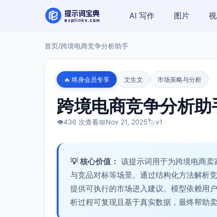
AI 写作
图片
视
首页
/
跨境电商竞争分析助手
🔥 终身会员专享
文生文
市场策略与分析
跨境电商竞争分析助
👁️
436 次查看
📅
Nov 21, 2025
🏷️
v1
💡 核心价值：
该提示词用于为跨境电商卖
与竞品对标等场景。通过结构化方法解析
提供可执行的市场进入建议。模型依赖用
析过程可复现且基于真实数据，最终帮助