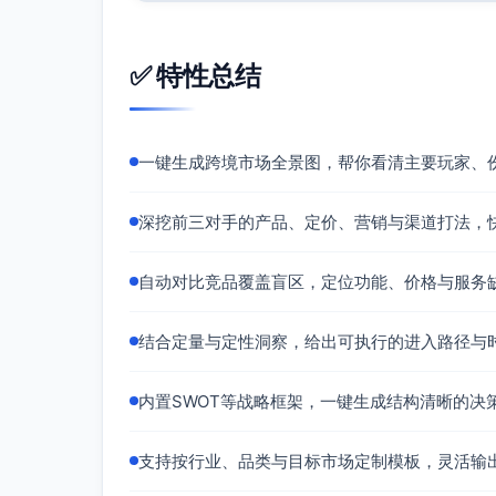
买方议价力：高；价格敏感且高度依赖
好）
✅ 特性总结
注：除特别说明外，本节数据来源为用户提供；
市场份额。
TOP3竞争对手深度分析
一键生成跨境市场全景图，帮你看清主要玩家、
AquaLite
深挖前三对手的产品、定价、营销与渠道打法，
产品与功能
规格：350/550ml；色环温显（非
自动对比竞品覆盖盲区，定位功能、价格与服务
预期短板：保温时长与配件（茶滤/清洁
定价与促销
结合定量与定性洞察，给出可执行的进入路径与
价格：$24–$32；位于中低-中位带
促销：节日主题、礼品包装内容导向（
内置SWOT等战略框架，一键生成结构清晰的决
渠道与履约
主流跨境平台+DTC自建站（来源：用
支持按行业、品类与目标市场定制模板，灵活输
口碑与风险