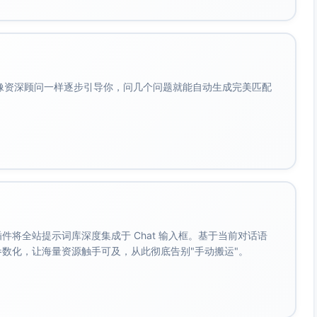
ite具相对领先心智与销量势能；整体市场仍存在长尾与细分空档
礼品，功能“弱智能”
与速度（履约/手绳），做工与密封稳定性短板显现
会像资深顾问一样逐步引导你，问几个问题就能自动生成完美匹配
）：重性价比与礼赠，智能化弱
供评论数估算；方法见上
长 > 外观 > 便携 > 智能显示（用户提供）
.99礼盒/清洁刷套装可承接Q4礼品需求（用户提供）
智能形态、保温与做工稳定性（来源：用户提供竞品与痛点）
。 插件将全站提示词库深度集成于 Chat 输入框。基于当前对话语
数显+轻量+密封可靠”组合门槛较高（来源：行业常识性判
成参数化，让海量资源触手可及，从此彻底告别"手动搬运"。
智能贴纸/APP水杯等（来源：用户提供的温显贴纸竞品）
子元件质量一致性为关键（来源：品类供给特性，一般性行业认