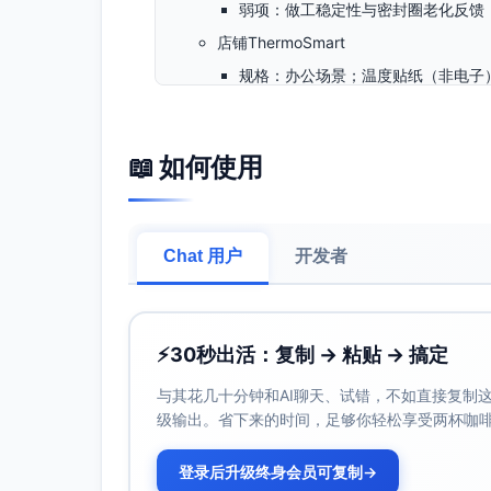
弱项：做工稳定性与密封圈老化反馈
店铺ThermoSmart
规格：办公场景；温度贴纸（非电子
价格：$22–$28
评分与口碑：4.2/5；评论约3k
📖 如何使用
渠道/投放：多平台分销、SEO
优势/弱项：礼品装与团采优惠；科
价格带态势（智能/温显类）：$22–$3
消费偏好/场景（北美）：耐用、无异味
Chat 用户
开发者
捷退货；短视频的防漏与实时温显转化较
法规要点（北美）：食品接触材料FDA/
高频差评词：漏水、显示不准、刮花、
⚡
30秒出活：复制 → 粘贴 → 搞定
来源：以上均为用户提供信息；法规与
市场集中度与玩家分类（基于评论量作为可
与其花几十分钟和AI聊天、试错，不如直接复制这些
级输出。省下来的时间，足够你轻松享受两杯咖
方法与假设：以各竞品在主流平台累计
仅针对上述3个已知头部玩家，未覆盖长
登录后升级终身会员可复制
→
结果（评论量份额，n=17k）：AquaLite约5