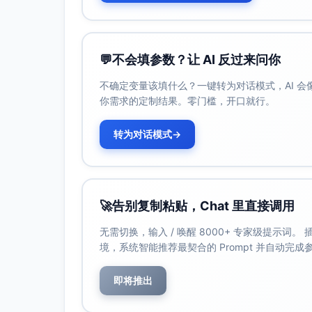
明在“已识别TOP3”范围内，AquaL
（如精准数显+可靠密封+轻量组合）。
玩家类型与成熟度：
💬
不会填参数？让 AI 反过来问你
设计导向（AquaLite）：重外观与
运动导向（HydroPro）：重耐用
不确定变量该填什么？一键转为对话模式，AI 
办公/采购导向（ThermoSmart
你需求的定制结果。零门槛，开口就行。
来源与估算说明：评论量分布由用户提
转为对话模式
→
价格与价值驱动
主流价位：$22–$36；价值排序：保温时
以$29.99切入具备竞争力，搭配$34
波特五力（定性）
🚀
告别复制粘贴，Chat 里直接调用
现有竞争者：中度偏高，差异化主要在
无需切换，输入 / 唤醒 8000+ 专家级提示词
潜在进入者：中等；供应链成熟但“精准
境，系统智能推荐最契合的 Prompt 并自动完
断，基于用户所述痛点与差异点）
替代品：中度；普通保温杯/大牌水具、
即将推出
供应商议价力：中等；316不锈钢与电
知）