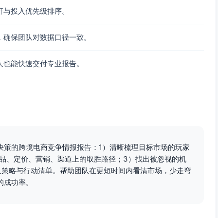
源：用户提供）
杆与投入优先级排序。
、刮花、漏水、气味（来源：用户提供痛点汇总）
，确保团队对数据口径一致。
其非数显与保温/配件弱项；通过耐刮涂层与无异味验证对冲其潜
方差异点与其弱项）
人也能快速交付专业报告。
：用户提供）
：用户提供）
决策的跨境电商竞争情报报告：1）清晰梳理目标市场的玩家
、会员折扣（来源：用户提供）
产品、定价、营销、渠道上的取胜路径；3）找出被忽视的机
入策略与行动清单。帮助团队在更短时间内看清市场，少走弯
的成功率。
供）