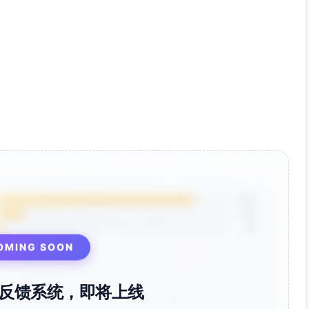
用户提供痛点）
件包）、防汗防漏测试视频，提供可更换密封圈以降低全生命
醒满足健身与通勤（来源：我方产品规划与用户输入）
装与团采优势（来源：用户提供）
：用户提供）
提供）
85%
提供）
12%
3%
（来源：用户提供）
OMING SOON
反馈系统，即将上线
质礼盒”拉开科技感与礼品价值；维持$29.99入门价位与更优做
户输入对照）