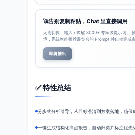
影响群体：仓库、质量、采购、供应商
场景：来料检验、紧急替换件、跨工厂
月末对账与发票核验
🚀
告别复制粘贴，Chat 里直接调用
问题：三/四方匹配自动化不充分（订单
无需切换，输入 / 唤醒 8000+ 专家级提示词
发票真伪与重复报销校验链路不通；GR/
境，系统智能推荐最契合的 Prompt 并自动完
影响群体：财务、采购、IT。
场景：月末关账高峰、税务稽核。
即将推出
供应商绩效评估
问题：KPI数据来源分散（交付、质量
与改进计划闭环缺失。
影响群体：采购、质量、供应商管理。
✅ 特性总结
场景：季度评审、年度合格名录维护。
ERP/财务系统对接
问题：用友/金蝶/SAP等异构系统的
分步式分析引导，从目标澄清到方案落地，确保
接口变更成本高、无沙箱与版本化。
影响群体：IT管理员、财务、采购。
一键生成结构化痛点报告，自动归类并标注优先
场景：初次上线、组织变更/并购、税率