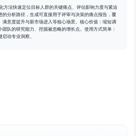
标准化方法快速定位目标人群的关键痛点、评估影响力度与紧迫
后，拉长PR到PO周期，影响生产排期与按时交付。
进的分析路径，生成可直接用于评审与决策的痛点报告，覆
、满意度提升与新市场进入等核心场景。核心价值：缩短调
小团队的研究能力、挖掘被忽略的增长点。使用方式简单：
/漏占用”；异常收货与索赔弱导致隐性成本回收不足。
键启动专业洞察。
、发票真伪与重复报销校验不严，增加稽核风险。
、应付在途）口径不统一，管理层难以进行跨工厂对比与策略
缺乏工具支撑，导致运维工时与外部服务成本偏高。
；传统ERP组织树与SaaS租户模型难一一对应，引发权限配