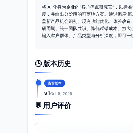
交付周期与采购效率
将 AI 化身为企业的“客户痛点研究官”，以
审批链冗长、离线失败重提、预算同步滞
度，并给出分阶段的可落地方案。通过循序渐
成本控制与预算纪律
盖新产品机会识别、现有功能优化、体验改造
研周期、统一团队共识、降低试错成本、放大
预算占用与释放不及时，形成“影子占用
输入客户群体、产品类型与分析深度，即可一
合规与审计风险
供应商复审不及时、审批越权边界不清
数据可信与管理决策
🕒 版本历史
关键指标（准时交付、PPM、价格走势
优化。
IT运维与总拥有成本
当前版本
接口定制与变更反复、主数据质量治理
v1
Oct 5, 2025
三、痛点深度分析 3.1 根因分析
💬 用户评价
组织与权限模型不匹配
多工厂/多公司并存，预算与审批维度异构
置复杂与数据隔离不彻底。
数据同步与一致性机制薄弱