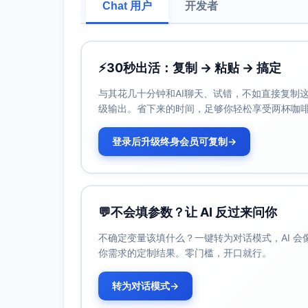
问题：条件路由难以覆盖“金额+品类+来
Chat 用户
开发者
界；跨职能会签（法务/质量/合规）编
影响群体：采购经理、合规。
场景：大额设备、模具/备件、进口物料
⚡
30秒出活：复制 → 粘贴 → 搞定
移动端离线审批
与其花几十分钟和AI聊天、试错，不如直接复制这些
问题：弱网/离线情况下表单与附件不可
级输出。省下来的时间，足够你轻松享受两杯咖
商黑名单）无法本地校验。
影响群体：移动办公审批人、采购经理
登录后升级终身会员可复制
→
场景：出差/工厂车间/仓库弱网。
供应商资格复审
问题：证照到期提醒与冻结策略不一致；
制裁）对接缺失；复审材料版本与审批
💬
不会填参数？让 AI 反过来问你
影响群体：供应商管理、合规、IT。
场景：年度/季度复审、临时合规抽查。
不确定变量该填什么？一键转为对话模式，AI 
你需求的定制结果。零门槛，开口就行。
异常收货与索赔
问题：差异（数量/质量/价格）分类与
转为对话模式
→
度与结果不可追踪；与ASN/质检系统断