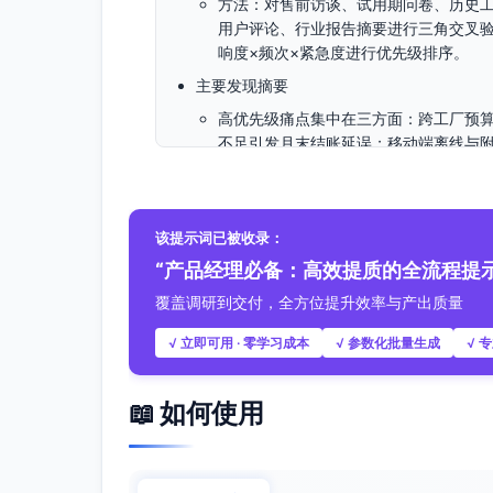
方法：对售前访谈、试用期问卷、历史
用户评论、行业报告摘要进行三角交叉验
响度×频次×紧急度进行优先级排序。
主要发现摘要
高优先级痛点集中在三方面：跨工厂预
不足引发月末结账延误；移动端离线与
中高优先级痛点：供应商复审与绩效评
理缺失；ERP对接上线与变更成本偏高
IT侧关注：组织与权限模型难以匹配“多
该提示词已被收录：
留痕、数据主数据质量控制。
“产品经理必备：高效提质的全流程提
二、核心痛点识别 2.1 功能性痛点
覆盖调研到交付，全方位提升效率与产出质量
跨工厂合并请购与预算校验
√ 立即可用 · 零学习成本
√ 参数化批量生成
√ 
问题：预算维度（公司/工厂/成本中心/
请购后预算占用回写粒度不清（整单/行
影响群体：采购经理、财务BP、IT管理
📖 如何使用
发生场景：集中采购批次创建、紧急合
多层审批编排