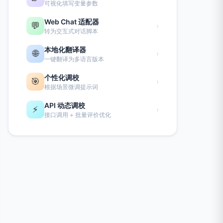
可视化填写变量参数
Web Chat 适配器
💬
›
转为交互式对话脚本
本地化翻译器
🌐
›
一键翻译为多语言版本
个性化调校
🎯
›
根据场景微调提示词
API 动态调校
⚡
›
接口调用 + 批量评价优化