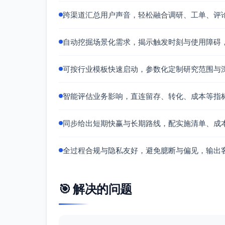
2.2 体验性痛点
跨渠道汇总用户声音，轻松融合调研、工单、评
信息密度与可读性
审批单据字段过多、层级深，移动端浏
自动挖掘场景化需求，揭示触发时刻与使用障碍
出。
通知与提醒噪音
可按行业模板快速启动，参数化定制研究范围与
高频但低价值通知，关键时间点（近超
附件与证据管理
智能评估业务影响，直连留存、转化、成本等指
大附件上传慢、预览失败；拍照凭证格
同步给出短期快赢与长期路线，配实施清单、成
学习成本与配置复杂
审批规则、预算场景、供应商复审模板
全过程合规与隐私友好，避免臆断与偏见，输出
异常路径缺乏引导
发生差异或失败（对接失败、核验失败
跨端一致性
🎯 解决的问题
Web与移动端字段、校验逻辑、列表筛
2.3 价值性痛点