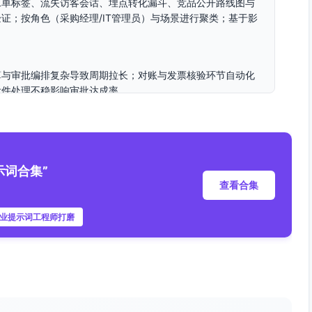
工单标签、流失访客会话、埋点转化漏斗、竞品公开路线图与
证；按角色（采购经理/IT管理员）与场景进行聚类；基于影
算与审批编排复杂导致周期拉长；对账与发票核验环节自动化
附件处理不稳影响审批达成率。
估数据分散、口径不一；异常收货处置链路冗长、索赔证据管
、数据一致性风险不可见。
工厂+多公司+项目/成本中心”组合；SSO与移动端安全、审计
示词合集”
查看合集
专业提示词工程师打磨
项目）映射不一致；预算同步延迟导致“误判已超/未超”；合并
级/跨工厂分摊）。
员。
并请购、月中预算调整后。