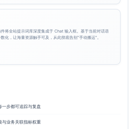
。
调拨。
-收货-发票-质检）；预付款、红蓝字、补差价处理复杂；电子
。 插件将全站提示词库深度集成于 Chat 输入框。基于当前对话语
IR清账手工介入多。
成参数化，让海量资源触手可及，从此彻底告别"手动搬运"。
、成本、响应）；口径与权重因工厂不同而不可比；供应商申诉
字段映射复杂；主数据（物料、供应商、组织）一致性与去重难；
每一步都可追踪与复盘
级与业务关联指标权重
/科目调整。