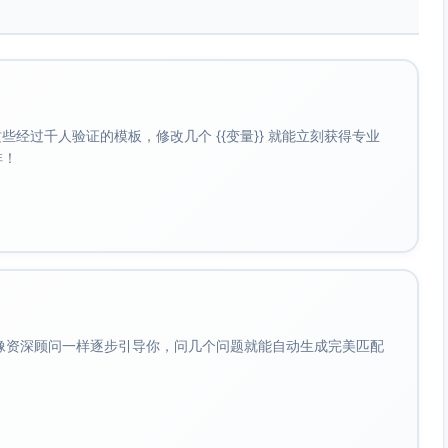
源工厂+预算状态”的组合；代理/转签/跳级策略缺乏合规边
排刚性。
。
经过千人验证的模板，修改几个 {{变量}} 就能立刻获得专业
读或回传失败；审批单据依赖ERP实时字段（预算余额、供应
啡！
。
多公司/多工厂下供应商状态不同步；第三方合规库（黑名单/
留痕零散。
会像资深顾问一样逐步引导你，问几个问题就能自动生成完美匹配
处置路径不清；证据（照片、质检报告）采集标准不一；索赔进
裂。