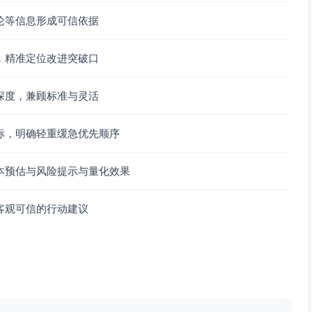
论等信息形成可信依据
览负担重，关键要点（金额变更、预算占用、异常标记）不突
，精准定位改进突破口
深度，兼顾标准与灵活
预算、证照即将到期、关账风险）提醒不及时或不定向。
标，明确轻重缓急优先顺序
式不统一；版本历史与签批痕迹难追溯。
本预估与风险提示与量化效果
配置专业度高，缺少范式模板与校验向导。
客观可信的行动建议
、预算不足）时，系统未提供下一步操作建议与责任人路由。
选不一致，导致操作心智转换成本高。