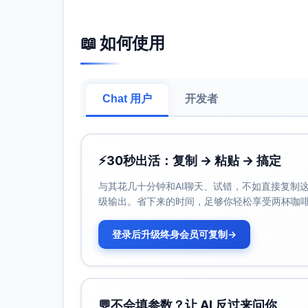
中等风险偏好，重视资金安全与透明度
兴趣爱好：
📖 如何使用
乐于尝试新功能，关注智能推荐与可视
对签到、积分等激励机制有参与习惯
生活方式：
Chat 用户
开发者
城市节奏快、时间碎片化，偏好移动端
行为模式
购买习惯：
⚡
30秒出活：复制 → 粘贴 → 搞定
移动端完成主要决策与交易，若价值主张
与其花几十分钟和AI聊天、试错，不如直接复制这些
偏好简洁流程、少步骤、高成功率的闭
级输出。省下来的时间，足够你轻松享受两杯咖
接受中等风险水平的方案，但要求风险
对签到、积分、等级等持续激励有较高
登录后升级终身会员可复制
→
媒体使用：
以手机为核心；依赖移动支付与理财类A
受同龄人口碑与达人测评影响较大（关
💬
不会填参数？让 AI 反过来问你
品牌偏好：