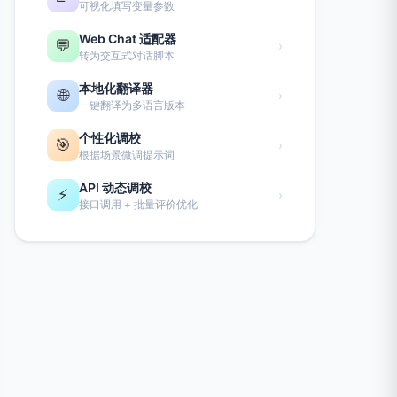
可视化填写变量参数
Web Chat 适配器
💬
›
转为交互式对话脚本
本地化翻译器
🌐
›
一键翻译为多语言版本
个性化调校
🎯
›
根据场景微调提示词
API 动态调校
⚡
›
接口调用 + 批量评价优化