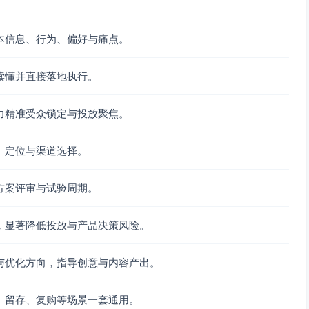
）
本信息、行为、偏好与痛点。
安全透明（对应效率导向与安全诉求）
读懂并直接落地执行。
简洁流程）；可视化面板展示结果（收益/效果图表）；费用与
力精准受众锁定与投放聚焦。
业测评内容与对比评测（对应口碑与测评影响）
，男女通吃的中性风格（性别均衡、数字敏感）
、定位与渠道选择。
/咨询/运营从业的数字敏感人群，移动端为主、时间价值高、中
方案评审与试验周期。
，显著降低投放与产品决策风险。
晰进度与成功率提示）
风险方案/组合，支持个性化调节）
与优化方向，指导创意与内容产出。
、费用/风险/权限的可视化披露）
、对比基准）
、留存、复购等场景一套通用。