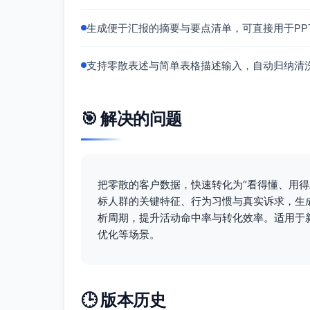
激励体系（签到、积分、任务、等级
商业模式与权益：
生成便于汇报的摘要与要点清单，可直接用于PPT
Freemium+专业版/会员：对“省
明确价格锚点与节省时间/提升效率
支持零散表述与简单表格描述输入，自动归纳清
渠道选择建议：
移动端为主的获客投放：应用商店搜索
🎯 解决的问题
终端与常用App）
口碑与内容种草：与专业测评/达人合作
明”（对应达人测评与口碑影响）
同龄人裂变与社区：引入邀请返利、积
把零散的客户数据，快速转化为“看得懂、用
通勤场景触达：地铁场景的屏幕/电梯海报
标人群的关键特征、行为习惯与真实诉求，生
留资与转化：落地页以图表与步骤演示为
析周期，提升活动命中率与转化效率。适用于
应简洁流程与激励偏好）
优化等场景。
🕒 版本历史