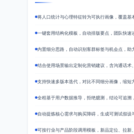
可持续的权益回报（积分、等级、兑换
营销建议
将人口统计与心理特征转为可执行画像，覆盖基
目标沟通策略：
价值主张：省时省心 + 专业可信 + 
一键套用结构化模板，自动排版要点，团队快速
关键信息框架：三步完成/分钟级上手（
风险一图看懂（透明）
内置细分思路，自动识别客群标签与机会点，助
社会证明：强化同龄用户评价、达人/专
语言与视觉：少行话、强图表、强引导
结合使用场景输出定制化营销建议，含沟通话术
产品定位建议（用于新产品定位）：
定位人群：一线城市25-34岁、互联网
支持快速多版本迭代，对比不同细分画像，缩短
等风险偏好
核心功能/体验：
全程基于用户数据推导，拒绝臆测，结论可追溯
移动端优先的极简流程（少步骤、清
智能推荐引擎（基于风险偏好提供中
自动提炼核心需求与购买障碍，生成可测试假设
安全与透明模块（安全技术与合规说明
可视化成果看板（收益/进度/里程碑
可按行业与产品阶段调用模板，新品定位、拉新