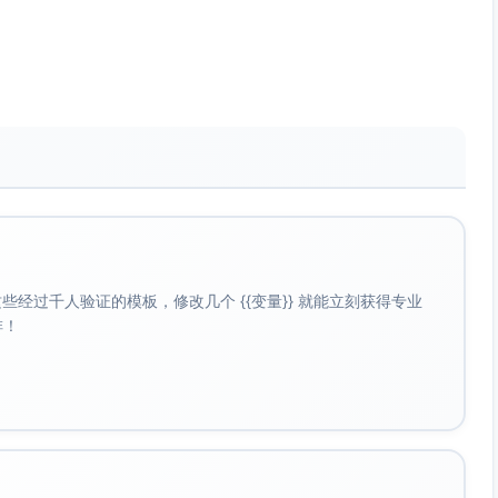
化收益呈现
一站式、低学习成本的体验
清晰（省时/专业）则愿付费
经过千人验证的模板，修改几个 {{变量}} 就能立刻获得专业
环体验
啡！
与费用透明
响应
pp生态
心第三方背书与真实体验）