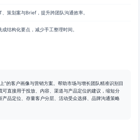
与权益兑换）
、策划案与Brief，提升跨团队沟通效率。
时与专业能力”付费的意愿较强，可提供专家级功能/服务包
的量化对比（用数据体现价值）
洗成结构化要点，减少手工整理时间。
与信息流、移动支付与理财生态内的联动位（对应手机为核心
产出对比评测与上手视频，突出“流程简、结果可视化、安全透
分加速等同龄圈层传播机制（对应口碑、积分习惯）
得上”的客户画像与营销方案。帮助市场与增长团队精准识别目
等高频曝光，传达“3步搞定/省时专业”（对应地铁通勤）
成可直接用于投放、内容、渠道与产品定位的建议，缩短分
主，支持一键登录/快捷开通，首单/首月权益与积分引导（对
新产品定位、存量客户分层、活动受众选择、品牌沟通策略