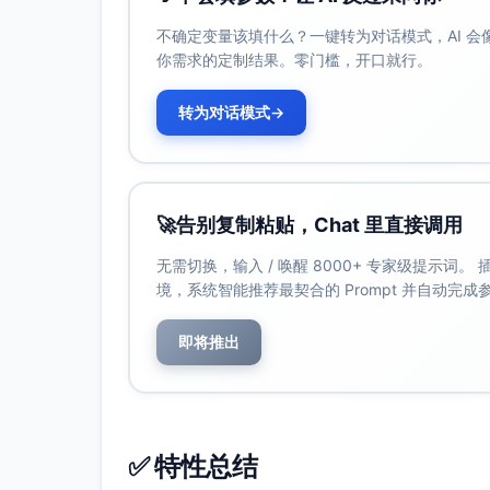
安全可信、透明清晰、效率高、具备智
不确定变量该填什么？一键转为对话模式，AI 
你需求的定制结果。零门槛，开口就行。
需求与痛点
核心需求：
转为对话模式
→
节省时间与精力的专业化方案（移动端
明确的安全保障与透明信息（风险、费
智能推荐与结果可视化（收益/效果一目
🚀
告别复制粘贴，Chat 里直接调用
持续性的激励机制（签到、积分、任务
购买障碍：
无需切换，输入 / 唤醒 8000+ 专家级提示词
境，系统智能推荐最契合的 Prompt 并自动完
流程复杂、信息不透明、隐藏费用或风
缺乏同龄人真实评价与权威测评背书
即将推出
产品学习成本高、移动端体验不稳定
期望价值：
可量化的效率提升（步骤更少、用时更
可感知的安全与可信度（机构/技术/流
✅ 特性总结
可视化的成果反馈（收益/进度/里程碑）