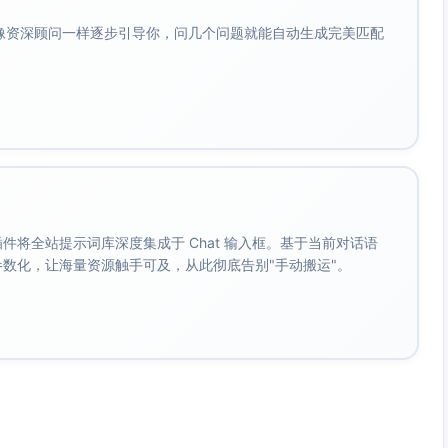
能化能力（智能推荐、可视化）
会像资深顾问一样逐步引导你，问几个问题就能自动生成完美匹配
优先、少步骤）
用、权限清晰披露）
了然）
制）
。 插件将全站提示词库深度集成于 Chat 输入框。基于当前对话语
成参数化，让海量资源触手可及，从此彻底告别"手动搬运"。
控说明不清
短）
程多重背书）