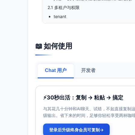
2.1 多租户与权限
tenant
name(varchar(200)), status(varchar(32
user_account
email(varchar(255), 唯一+tenant), mobi
📖 如何使用
status(varchar(32))
role_id(uuid), territory_id(uuid) 可空
role
Chat 用户
开发者
code(varchar(64)), name(varchar(128))
permission
code(varchar(128)), name(varchar(20
⚡
30秒出活：复制 → 粘贴 → 搞定
role_permission_map
与其花几十分钟和AI聊天、试错，不如直接复制这些
role_id(uuid), permission_id(uuid) 
级输出。省下来的时间，足够你轻松享受两杯咖
territory（区域/大区/省市层级）
登录后升级终身会员可复制
→
name(varchar(200)), parent_id(uuid) 