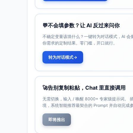
2.2 主数据（MDM）
mdm_source_system
name(varchar(128)), code(varchar(64))
💬
不会填参数？让 AI 反过来问你
mdm_party（主数据“客户主体”黄金记
不确定变量该填什么？一键转为对话模式，AI 
party_type(varchar(32) 枚举：organizati
你需求的定制结果。零门槛，开口就行。
mdm_party_link（来源记录到黄金记录的
转为对话模式
→
party_id(uuid), source_system_id(uuid)
product
sku(varchar(64)), name(varchar(200))
currency(varchar(16)), base_price(num
🚀
告别复制粘贴，Chat 里直接调用
pricebook
无需切换，输入 / 唤醒 8000+ 专家级提示词
name(varchar(200)), currency(varchar(
境，系统智能推荐最契合的 Prompt 并自动完
pricebook_entry
pricebook_id(uuid), product_id(uuid), 
即将推出
2.3 客户与联系人