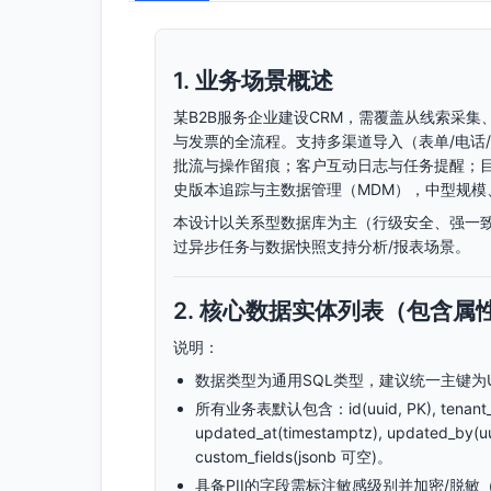
1. 业务场景概述
某B2B服务企业建设CRM，需覆盖从线索采
与发票的全流程。支持多渠道导入（表单/电话/展
批流与操作留痕；客户互动日志与任务提醒；
史版本追踪与主数据管理（MDM），中型规模
本设计以关系型数据库为主（行级安全、强一致
过异步任务与数据快照支持分析/报表场景。
2. 核心数据实体列表（包含属
说明：
数据类型为通用SQL类型，建议统一主键为UU
所有业务表默认包含：id(uuid, PK), tenant_id(uu
updated_at(timestamptz), updated_by(uui
custom_fields(jsonb 可空)。
具备PII的字段需标注敏感级别并加密/脱