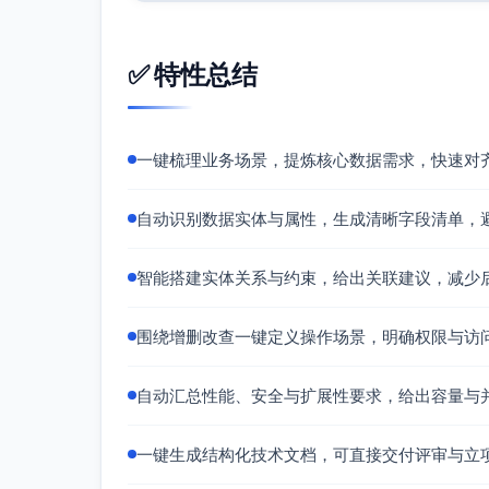
account（客户/公司，映射到mdm_party
mdm_party_id(uuid) 可空, name(varchar(
annual_revenue(numeric(18,2))
✅ 特性总结
ownership(varchar(32)), rating(varchar
contact（联系人）
一键梳理业务场景，提炼核心数据需求，快速对
account_id(uuid), first_name(varchar(
mobile(varchar(32)), title(varchar(128)
is_primary(boolean)
自动识别数据实体与属性，生成清晰字段清单，
address（标准化地址可复用）
智能搭建实体关系与约束，给出关联建议，减少
owner_type(varchar(32) 枚举：account
owner_id(uuid), line1(varchar(255)), li
country(varchar(128)), postal_code(v
围绕增删改查一键定义操作场景，明确权限与访
2.4 线索与去重评分
自动汇总性能、安全与扩展性要求，给出容量与
lead
channel(varchar(32) 枚举：form/phon
一键生成结构化技术文档，可直接交付评审与立
source_detail(varchar(255)), status
new/working/qualified/unqualified/co