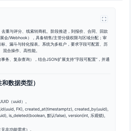
集、去重与评分、线索转商机、阶段推进，到报价、合同、回款
会/Webhook），具备销售/主管分级权限与区域分配；审
目标、漏斗与转化报表。系统为多租户，要求字段可配置、历
、混合操作、高性能。
事务、复杂查询），结合JSON扩展支持“字段可配置”，并通
性和数据类型）
ID（uuid）。
id, FK), created_at(timestamptz), created_by(uuid),
d), is_deleted(boolean, 默认false), version(int, 乐观锁),
敏（见非功能需求）。