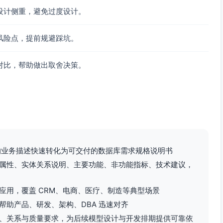
(varchar(200)), email(varchar(255)),
设计侧重，避免过度设计。
har(32))
风险点，提前规避踩坑。
core(int), factors(jsonb), scored_at(timestamptz)
对比，帮助做出取舍决策。
_active(boolean)
), match_config(jsonb), threshold(int), is_active(boolean)
零散的业务描述快速转化为可交付的数据库需求规格说明书
candidate_id(uuid), score(int), generated_at(timestamptz),
red)
属性、实体关系说明、主要功能、非功能指标、技术建议，
应用，覆盖 CRM、电商、医疗、制造等典型场景
助产品、研发、架构、DBA 迅速对齐
, amount(numeric(18,2)), currency(varchar(16)),
、关系与质量要求，为后续模型设计与开发排期提供可靠依