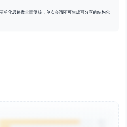
owner_id(uuid), lead_id(uuid) 可空, source(varchar(64))
清单化思路做全面复核，单次会话即可生成可分享的结构化
har(64)), to_stage(varchar(64)),
y(uuid)
rchar(64)), status(varchar(32)
til(date), currency(varchar(16)),
tity(numeric(18,4)), unit_price(numeric(18,2)),
unt(numeric(18,2))
 contract_number(varchar(64)), status(varchar(32)),
ency(varchar(16)), total_value(numeric(18,2))
85%