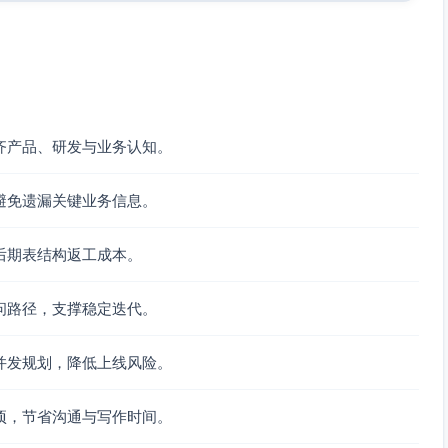
）
255)), industry(varchar(128)), employee_count(int),
(32)), source(varchar(64)), territory_id(uuid)
齐产品、研发与业务认知。
100)), last_name(varchar(100)), email(varchar(255)),
)
避免遗漏关键业务信息。
后期表结构返工成本。
/contact/…)
ne2(varchar(255)), city(varchar(128)), state(varchar(128)),
archar(32))
问路径，支撑稳定迭代。
并发规划，降低上线风险。
e/expo/webhook/other)
项，节省沟通与写作时间。
(varchar(32) 枚举：
nverted)