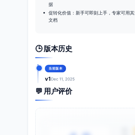
据
stage(varchar(64)), probability(int), 
促转化价值：新手可即刻上手，专家可用其
opportunity_stage_history
文档
opportunity_id(uuid), from_stage(varc
changed_at(timestamptz), changed_b
2.6 报价与合同
🕒 版本历史
quote
opportunity_id(uuid), quote_number(va
draft/approved/sent/expired), valid_un
当前版本
total_amount(numeric(18,2))
v1
Dec 11, 2025
quote_item
quote_id(uuid), product_id(uuid), quan
💬 用户评价
discount_rate(numeric(5,2)), line_amo
contract
account_id(uuid), quote_id(uuid) 可空,
start_date(date), end_date(date), curr
contract_item
5星