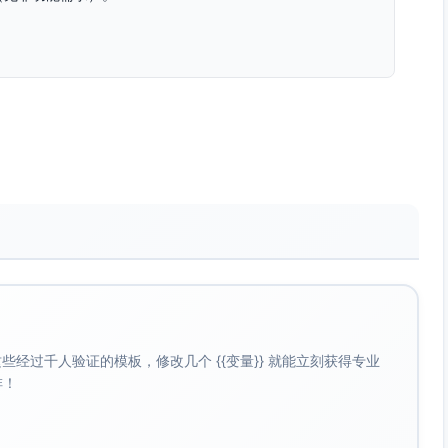
)), config(jsonb)
le(varchar(32)), display_name(varchar(200)),
, level(int), is_manager(boolean)
0)), scope(varchar(64))
经过千人验证的模板，修改几个 {{变量}} 就能立刻获得专业
唯一组合
啡！
可空, path(ltree/varchar), region_code(varchar(64))