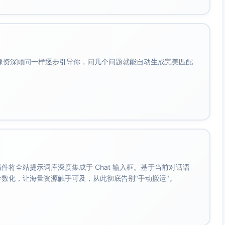
, description(text)
录，用于跨来源合并）
会像资深顾问一样逐步引导你，问几个问题就能自动生成完美匹配
on/person), master_score(int), survivorship(jsonb)
映射）
, source_record_id(varchar(128)), link_confidence(int)
, category(varchar(128)), uom(varchar(32)),
eric(18,2)), status(varchar(32))
。 插件将全站提示词库深度集成于 Chat 输入框。基于当前对话语
16)), is_active(boolean)
成参数化，让海量资源触手可及，从此彻底告别"手动搬运"。
list_price(numeric(18,2)), discountable(boolean)