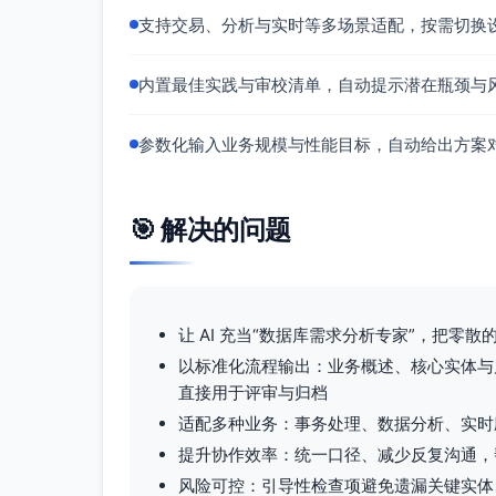
company(varchar(255)), contact_name
支持交易、分析与实时等多场景适配，按需切换
mobile(varchar(32)), intent_level(varc
owner_id(uuid), territory_id(uuid)
内置最佳实践与审校清单，自动提示潜在瓶颈与
lead_score
lead_id(uuid), score_model_id(uuid), s
参数化输入业务规模与性能目标，自动给出方案
score_model
name(varchar(128)), config(jsonb), is
🎯 解决的问题
dedup_rule
name(varchar(128)), entity(varchar(64)
dedup_candidate
让 AI 充当“数据库需求分析专家”，把
entity(varchar(64)), record_id(uuid), 
status(varchar(32) open/merged/igno
以标准化流程输出：业务概述、核心实体与
直接用于评审与归档
2.5 商机与阶段推进
适配多种业务：事务处理、数据分析、实时
opportunity
提升协作效率：统一口径、减少反复沟通，帮
account_id(uuid), name(varchar(255))
风险可控：引导性检查项避免遗漏关键实体
close_date(date)