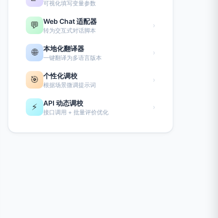
可视化填写变量参数
Web Chat 适配器
💬
›
转为交互式对话脚本
本地化翻译器
🌐
›
一键翻译为多语言版本
个性化调校
🎯
›
根据场景微调提示词
API 动态调校
⚡
›
接口调用 + 批量评价优化